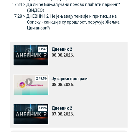
17:34 >
Да ли ће Бањалучани поново плаћати паркинг?
(ВИДЕО)
17:28 >
ДНЕВНИК 2: Не јењавају тензије и притисци на
Српску - санкције су прошлост, поручује Жељка
Цвијановић
Дневник 2
31:47
08.08.2026.
Јутарњи програм
2:48:56
08.08.2026.
Дневник 2
34:26
07.08.2026.