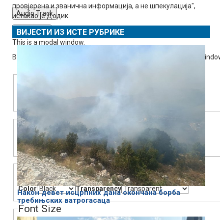
провјерена и званична информација, а не шпекулација",
Audio Track
истакао је Додик.
Fullscreen
ВИЈЕСТИ ИЗ ИСТЕ РУБРИКЕ
This is a modal window.
Beginning of dialog window. Escape will cancel and close the windo
Text
Color
Transparency
Background
Color
Transparency
Window
Color
Transparency
Након девет исцрпних дана окончана борба
требињских ватрогасаца
Font Size