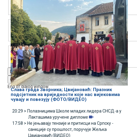
Text Edge Style
Font Family
Reset
restore all settings to the default values
Done
Close Modal Dialog
End of dialog window.
Слава града Зворника; Цвијановић: Празник
подсјетник на вриједности које нас вијековима
чувају и повезују (ФОТО/ВИДЕО)
20:29 >
Полазницима Школе младих лидера СНСД-а у
Лакташима уручене дипломе
17:58 >
Не јењавају тензије и притисци на Српску -
санкције су прошлост, поручује Жељка
Цвијановић (ВИДЕО)