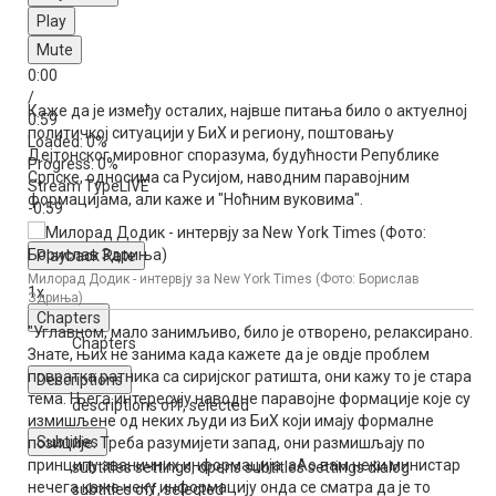
Play
Mute
0:00
/
Каже да је између осталих, највше питања било о актуелној
0:59
политичкој ситуацији у БиХ и региону, поштовању
Loaded
: 0%
Дејтонског мировног споразума, будућности Републике
Progress
: 0%
Српске, односима са Русијом, наводним паравојним
Stream Type
LIVE
формацијама, али каже и "Ноћним вуковима".
-0:59
Playback Rate
Милорад Додик - интервју за New York Times (Фото: Борислав
1x
Здриња)
Chapters
"Углавном, мало занимљиво, било је отворено, релаксирано.
Chapters
Знате, њих не занима када кажете да је овдје проблем
повратка ратника са сиријског ратишта, они кажу то је стара
Descriptions
тема. Њега интересују наводне паравојне формације које су
descriptions off
, selected
измишљене од неких људи из БиХ који имају формалне
Subtitles
позиције. Треба разумијети запад, они размишљају по
принципу званичних информација. аАо вам неки министар
subtitles settings
, opens subtitles settings dialog
нечега каже неку информацију онда се сматра да је то
subtitles off
, selected