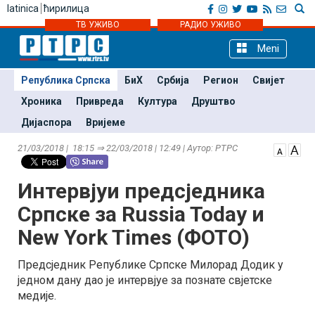
latinica
ћирилица
ТВ УЖИВО
РАДИО УЖИВО
Meni
Република Српска
БиХ
Србија
Регион
Свијет
Хроника
Привреда
Култура
Друштво
Дијаспора
Вријеме
21/03/2018 | 18:15 ⇒ 22/03/2018 | 12:49 | Аутор: РТРС
Интервјуи предсједника
Српске за Russia Today и
New York Times (ФОТО)
Предсједник Републике Српске Милорад Додик у
једном дану дао је интервјуе за познате свјетске
медије.