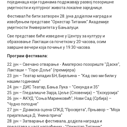
појединаца који годинама подржавају развој позоришне
умјетности и културног живота локалне заједнице.
Фестивал ће бити затворен 28. јуна додјелом награда и
извођењем представе "Оркестар Титаник" Академије
умјетности Универзитета у Бањалуци.
Све представе биће изведене у Центру за културу и
образовање Лакташи са почетком у 20 часова, осим
завршне вечери која почиње у 19.30 часова.
Програм фестивала:
22. јун – Свечано отварање - Аматерско позориште "Даске",
Лакташи – "Горе-Доље" (премијера)
23. јун – Театар младих БН, Бијељина – "Кад смо ми били у
нашим годинама"
24. јун – ДИС Театар, Бања Лука – "Секунда и 35"
25. јун – Гледалишче Зарја, Цеље (Словенија) – "Екскурзија"
26. јун – АКУД "Соња Маринковић", Нови Сад (Србија) –
"Чудно поподне"
27. јун – Драмска сцена СПКД "Просвјета", Прњавор – "Моја
пријатељица Д. Унина прича"
28. јун – Затварање фестивала, додјела награда и
представа у част награђених - "Оркестар Титаник"