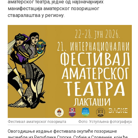
аматерског театра, једне од најзначајнијих
манифестација аматерског позоришног
стваралаштва у региону.
Фестивал аматерског позоришта
Фото: Уступљена фотографија
Овогодишње издање фестивала окупиће позоришне
ансамбле из Републике Српске, Србије и Словеније, који ће