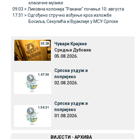
класичне музике
09:03 >
Ликовна колонија "Ракани" почиње 10. августа
17:31 >
Одгођено стручно вођење кроз изложбе
Босиља, Секулића и Вујаклије у МСУ Српске
Чувари Крајине
30:28
Средњи Дубовик
05.08.2026.
Српска уздуж и
1:47:30
попријеко
02.08.2026.
Српска уздуж и
1:54:31
попријеко
01.08.2026.
ВИЈЕСТИ - АРХИВА