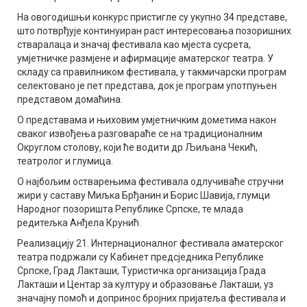
На овогодишњи конкурс пристигле су укупно 34 представе,
што потврђује континуиран раст интересовања позоришних
стваралаца и значај фестивала као мјеста сусрета,
умјетничке размјене и афирмације аматерског театра. У
складу са правилником фестивала, у такмичарски програм
селектовано је пет представа, док је програм употпуњен
представом домаћина.
О представама и њиховим умјетничким дометима након
сваког извођења разговараће се на традиционалним
Округлом столову, који ће водити др Љиљана Чекић,
театролог и глумица.
О најбољим остварењима фестивала одлучиваће стручни
жири у саставу Миљка Брђанин и Борис Шавија, глумци
Народног позоришта Републике Српске, те млада
редитељка Анђела Крунић.
Реализацију 21. Интернационалног фестивала аматерског
театра подржали су Кабинет предсједника Републике
Српске, Град Лакташи, Туристичка организација Града
Лакташи и Центар за културу и образовање Лакташи, уз
значајну помоћ и допринос бројних пријатеља фестивала и