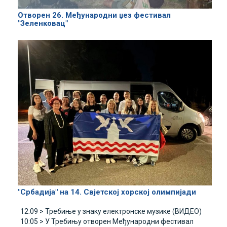
Отворен 26. Међународни џез фестивал
"Зеленковац"
"Србадија" на 14. Свјетској хорској олимпијади
12:09 >
Требиње у знаку електронске музике (ВИДЕО)
10:05 >
У Требињу отворен Међународни фестивал