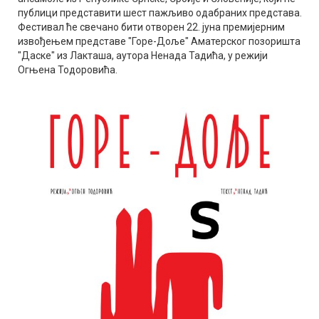
публици представити шест пажљиво одабраних представа.
Фестивал ће свечано бити отворен 22. јуна премијерним
извођењем представе "Горе-Доље" Аматерског позоришта
"Даске" из Лакташа, аутора Ненада Тадића, у режији
Огњена Тодоровића.