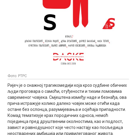
Фото: РТРС
Ријеч је о снажној трагикомедији која кроз судбине обичних
људи проговара о самоћи, отуђености и тихим ломовима
савременог човјека. Смјештена између наде и безнађа, ова
прича истражује колико далеко човјек може отићи када
остане без ослонца, разумијевања и осјећаја припадности.
Комад тематизује крах породичних односа, немоћ
појединца пред друштвеним околностима, као и подлост,
завист и равнодушност које често настају као посљедица
неостварених амбиција или привилегованог живота.