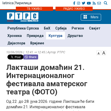
latinica
ћирилица
ТВ УЖИВО
РАДИО УЖИВО
Meni
Република Српска
БиХ
Србија
Регион
Свијет
Хроника
Привреда
Култура
Друштво
Дијаспора
Вријеме
10/06/2026 | 12:41 ⇒ 12:45 | Аутор: РТРС
Лакташи домаћин 21.
Интернационалног
фестивала аматерског
театра (ФОТО)
Од 22. до 28. јуна 2026. године Лакташи ће бити
домаћин 21. Интернационалног фестивала