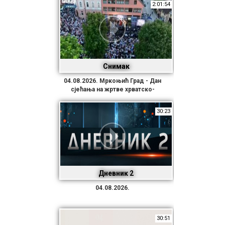
2:01:54
Снимак
04.08.2026. Мркоњић Град - Дан
сјећања на жртве хрватско-
муслиманског погрома над
Србима у Републици Српској
30:23
Крајини и Републици Српској
Дневник 2
04.08.2026.
30:51