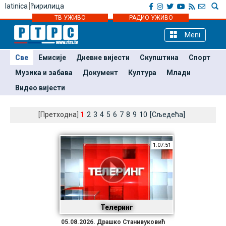
latinica
ћирилица
ТВ УЖИВО
РАДИО УЖИВО
Meni
Све
Емисије
Дневне вијести
Скупштина
Спорт
Музика и забава
Документ
Култура
Млади
Видео вијести
[Претходна]
1
2
3
4
5
6
7
8
9
10
[Сљедећа]
1:07:51
Телеринг
05.08.2026. Драшко Станивуковић