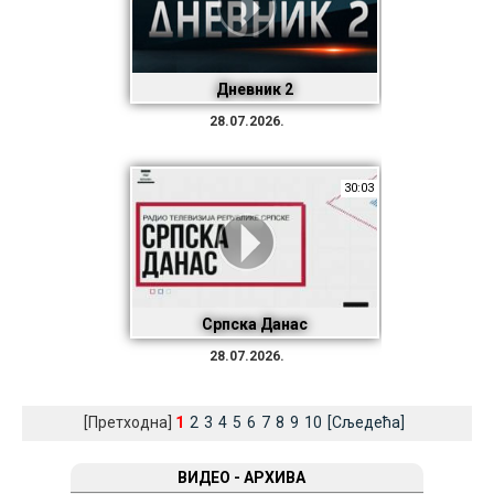
Дневник 2
28.07.2026.
30:03
Српска Данас
28.07.2026.
[Претходна]
1
2
3
4
5
6
7
8
9
10
[Сљедећа]
ВИДЕО - АРХИВА