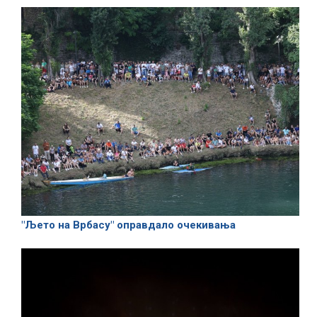
"Љето на Врбасу" оправдало очекивања