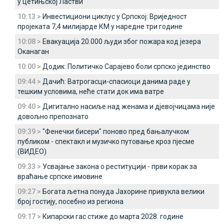
у цетињској Ластви
10:13 >
Инвестициони циклус у Српској: Вриједност
пројеката 7,4 милијарде КМ у наредне три године
10:08 >
Евакуација 20.000 људи због пожара код језера
Оканаган
10:00 >
Додик: Политичко Сарајево боли српско јединство
09:44 >
Дачић: Ватрогасци-спасиоци данима раде у
тешким условима, неће стати док има ватре
09:40 >
Дигитално насиље над женама и дјевојчицама није
довољно препознато
09:39 >
"Фенечки бисери" поново пред бањалучком
публиком - спектакл и музичко путовање кроз пјесме
(ВИДЕО)
09:33 >
Усвајање закона о реституцији - први корак за
враћање српске имовине
09:27 >
Богата љетна понуда Јахорине привукла велики
број гостију, посебно из региона
09:17 >
Кипарски гас стиже до марта 2028. године