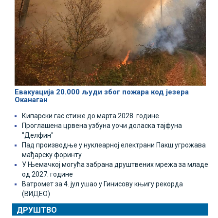
Евакуација 20.000 људи због пожара код језера
Оканаган
Кипарски гас стиже до марта 2028. године
Проглашена црвена узбуна уочи доласка тајфуна
"Делфин"
Пад производње у нуклеарној електрани Пакш угрожава
мађарску форинту
У Њемачкој могућа забрана друштвених мрежа за младе
од 2027. године
Ватромет за 4. јул ушао у Гинисову књигу рекорда
(ВИДЕО)
ДРУШТВО