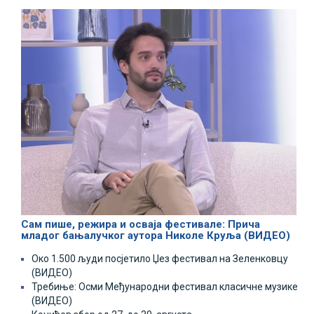
Сам пише, режира и осваја фестивале: Прича
младог бањалучког аутора Николе Круља (ВИДЕО)
Око 1.500 људи посјетило Џез фестивал на Зеленковцу
(ВИДЕО)
Требиње: Осми Међународни фестивал класичне музике
(ВИДЕО)