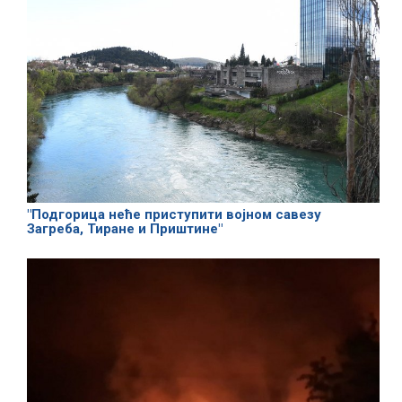
"Подгорица неће приступити војном савезу
Загреба, Тиране и Приштине"