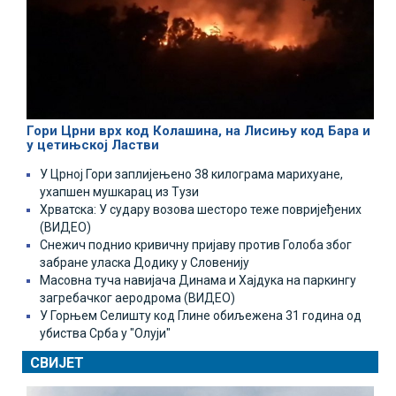
Гори Црни врх код Колашина, на Лисињу код Бара и
у цетињској Ластви
У Црној Гори заплијењено 38 килограма марихуане,
ухапшен мушкарац из Тузи
Хрватска: У судару возова шесторо теже повријеђених
(ВИДЕО)
Снежич поднио кривичну пријаву против Голоба због
забране уласка Додику у Словенију
Масовна туча навијача Динама и Хајдука на паркингу
загребачког аеродрома (ВИДЕО)
У Горњем Селишту код Глине обиљежена 31 година од
убиства Срба у "Олуји"
СВИЈЕТ