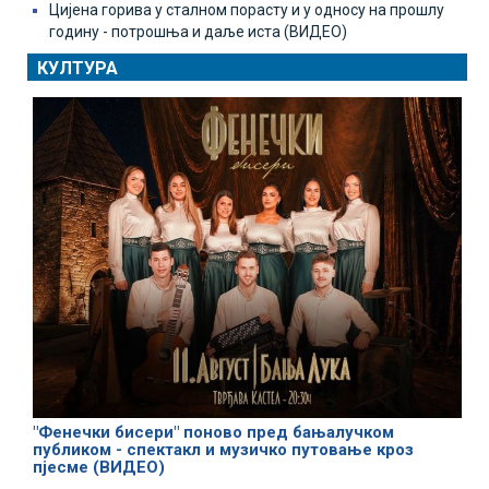
Цијена горива у сталном порасту и у односу на прошлу
годину - потрошња и даље иста (ВИДЕО)
КУЛТУРА
"Фенечки бисери" поново пред бањалучком
публиком - спектакл и музичко путовање кроз
пјесме (ВИДЕО)