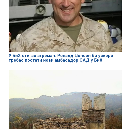
У БиХ стигао агреман: Роналд Џонсон би ускоро
требао постати нови амбасадор САД у БиХ