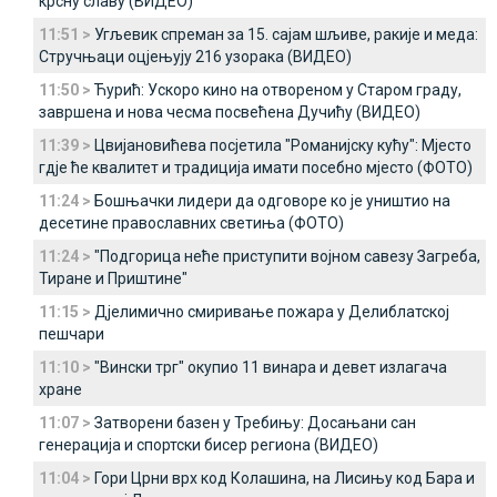
крсну славу (ВИДЕО)
11:51 >
Угљевик спреман за 15. сајам шљиве, ракије и меда:
Стручњаци оцјењују 216 узорака (ВИДЕО)
11:50 >
Ћурић: Ускоро кино на отвореном у Старом граду,
завршена и нова чесма посвећена Дучићу (ВИДЕО)
11:39 >
Цвијановићева посјетила "Романијску кућу": Мјесто
гдје ће квалитет и традиција имати посебно мјесто (ФОТО)
11:24 >
Бошњачки лидери да одговоре ко је уништио на
десетине православних светиња (ФОТО)
11:24 >
"Подгорица неће приступити војном савезу Загреба,
Тиране и Приштине"
11:15 >
Дјелимично смиривање пожара у Делиблатској
пешчари
11:10 >
"Вински трг" окупио 11 винара и девет излагача
хране
11:07 >
Затворени базен у Требињу: Досањани сан
генерација и спортски бисер региона (ВИДЕО)
11:04 >
Гори Црни врх код Колашина, на Лисињу код Бара и