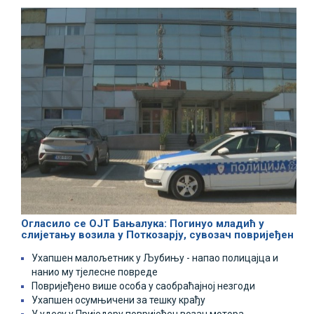
Огласило се ОЈТ Бањалука: Погинуо младић у
слијетању возила у Поткозарју, сувозач повријеђен
Ухапшен малољетник у Љубињу - напао полицајца и
нанио му тјелесне повреде
Повријеђено више особа у саобраћајној незгоди
Ухапшен осумњичени за тешку крађу
У удесу у Приједору повријеђен возач мотора