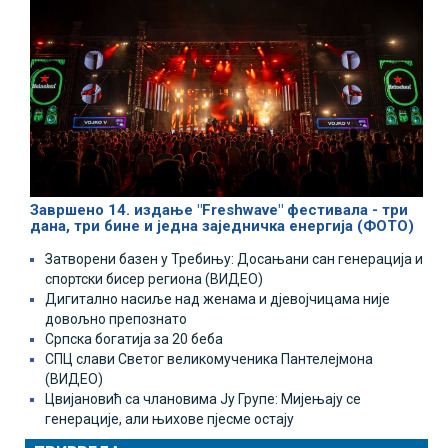
Завршено 14. издање "Freshwave" фестивала - три
дана, три бине и једна заједничка енергија (ФОТО)
Затворени базен у Требињу: Досањани сан генерација и
спортски бисер региона (ВИДЕО)
Дигитално насиље над женама и дјевојчицама није
довољно препознато
Српска богатија за 20 беба
СПЦ слави Светог великомученика Пантелејмона
(ВИДЕО)
Цвијановић са члановима Ју Групе: Мијењају се
генерације, али њихове пјесме остају