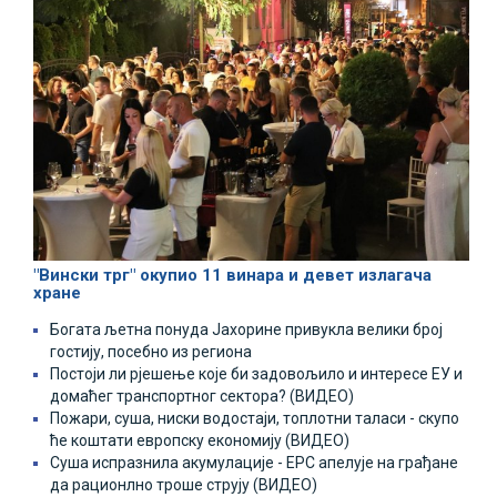
"Вински трг" окупио 11 винара и девет излагача
хране
Богата љетна понуда Јахорине привукла велики број
гостију, посебно из региона
Постоји ли рјешење које би задовољило и интересе ЕУ и
домаћег транспортног сектора? (ВИДЕО)
Пожари, суша, ниски водостаји, топлотни таласи - скупо
ће коштати европску економију (ВИДЕО)
Суша испразнила акумулације - ЕРС апелује на грађане
да рационлно троше струју (ВИДЕО)