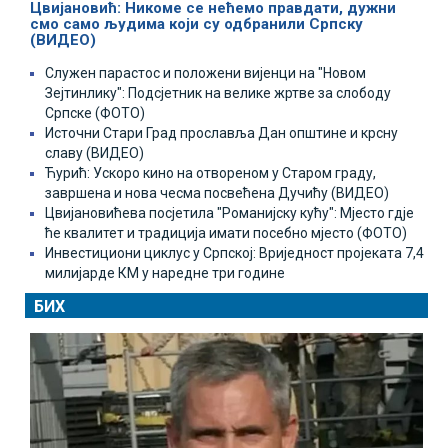
Цвијановић: Никоме се нећемо правдати, дужни
смо само људима који су одбранили Српску
(ВИДЕО)
Служен парастос и положени вијенци на "Новом
Зејтинлику": Подсјетник на велике жртве за слободу
Српске (ФОТО)
Источни Стари Град прославља Дан општине и крсну
славу (ВИДЕО)
Ћурић: Ускоро кино на отвореном у Старом граду,
завршена и нова чесма посвећена Дучићу (ВИДЕО)
Цвијановићева посјетила "Романијску кућу": Мјесто гдје
ће квалитет и традиција имати посебно мјесто (ФОТО)
Инвестициони циклус у Српској: Вриједност пројеката 7,4
милијарде КМ у наредне три године
БИХ