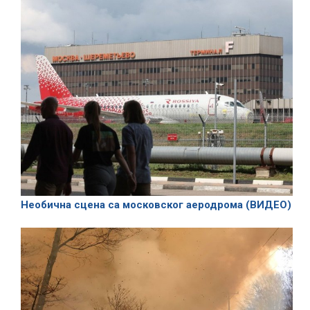
Необична сцена са московског аеродрома (ВИДЕО)