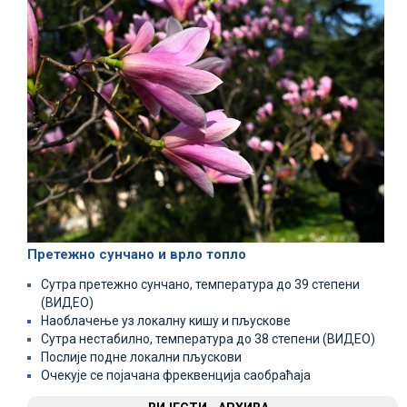
Претежно сунчано и врло топло
Сутра претежно сунчано, температура до 39 степени
(ВИДЕО)
Наоблачење уз локалну кишу и пљускове
Сутра нестабилно, температура до 38 степени (ВИДЕО)
Послије подне локални пљускови
Очекује се појачана фреквенција саобраћаја