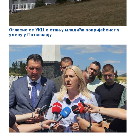
Огласио се УКЦ о стању младића повријеђеног у
удесу у Поткозарју