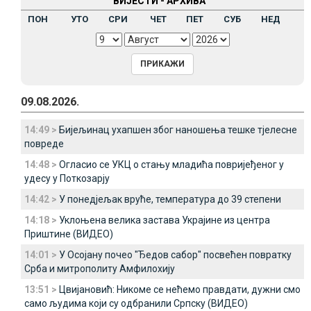
ВИЈЕСТИ - АРХИВА
ПОН
УТО
СРИ
ЧЕТ
ПЕТ
СУБ
НЕД
09.08.2026.
14:49 >
Бијељинац ухапшен због наношења тешке тјелесне
повреде
14:48 >
Огласио се УКЦ о стању младића повријеђеног у
удесу у Поткозарју
14:42 >
У понедјељак вруће, температура до 39 степени
14:18 >
Уклоњена велика застава Украјине из центра
Приштине (ВИДЕО)
14:01 >
У Осојану почео "Ђедов сабор" посвећен повратку
Срба и митрополиту Амфилохију
13:51 >
Цвијановић: Никоме се нећемо правдати, дужни смо
само људима који су одбранили Српску (ВИДЕО)