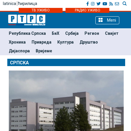
latinica
ћирилица
ТВ УЖИВО
РАДИО УЖИВО
Meni
Република Српска
БиХ
Србија
Регион
Свијет
Хроника
Привреда
Култура
Друштво
Дијаспора
Вријеме
СРПСКА