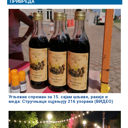
ПРИВРЕДА
Угљевик спреман за 15. сајам шљиве, ракије и
меда: Стручњаци оцјењују 216 узорака (ВИДЕО)