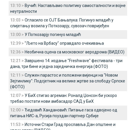
13:10 >
Вучић: Настављамо политику самосталности и војне
неутралности
13:03 >
Огласило се ОЈТ Бањалука: Погинуо младић у
слијетању возила у Поткозарју, сувозач повријеђен
13:00 >
У Поткозарју погинуо младић
12:39 >
"Љето на Врбасу" оправдало очекивања
12:36 >
Необична сцена са московског аеродрома (ВИДЕО)
12:21 >
Завршено 14. издање "Freshwave" фестивала - три
дана, три бине и једна заједничка енергија (ФОТО)
12:11 >
Служен парастос и положени вијенци на "Новом
Зејтинлику": Подсјетник на велике жртве за слободу Српске
(ФОТО)
12:07 >
У БиХ стигао агреман: Роналд Џонсон би ускоро
требао постати нови амбасадор САД у БиХ
12:00 >
Ђедовић Хандановић: Питање гаса одвојено од
питања НИС-а, Русија поуздан партнер Србије
11:53 >
Источни Стари Град прославља Дан општине и