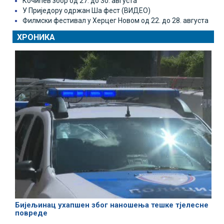
Кочићев збор од 27. до 30. августа
У Приједору одржан Ша фест (ВИДЕО)
Филмски фестивал у Херцег Новом од 22. до 28. августа
ХРОНИКА
Бијељинац ухапшен због наношења тешке тјелесне
повреде