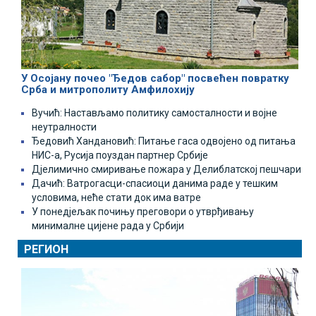
У Осојану почео "Ђедов сабор" посвећен повратку
Срба и митрополиту Амфилохију
Вучић: Настављамо политику самосталности и војне
неутралности
Ђедовић Хандановић: Питање гаса одвојено од питања
НИС-а, Русија поуздан партнер Србије
Дјелимично смиривање пожара у Делиблатској пешчари
Дачић: Ватрогасци-спасиоци данима раде у тешким
условима, неће стати док има ватре
У понедјељак почињу преговори о утврђивању
минималне цијене рада у Србији
РЕГИОН