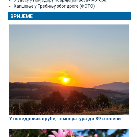
Хапшење у Требињу због дроге (ФОТО)
ВРИЈЕМЕ
У понедјељак вруће, температура до 39 степени