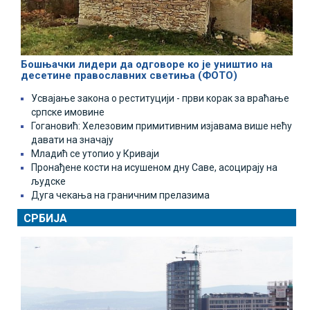
Бошњачки лидери да одговоре ко је уништио на
десетине православних светиња (ФОТО)
Усвајање закона о реституцији - први корак за враћање
српске имовине
Гогановић: Хелезовим примитивним изјавама више нећу
давати на значају
Младић се утопио у Криваји
Пронађене кости на исушеном дну Саве, асоцирају на
људске
Дуга чекања на граничним прелазима
СРБИЈА