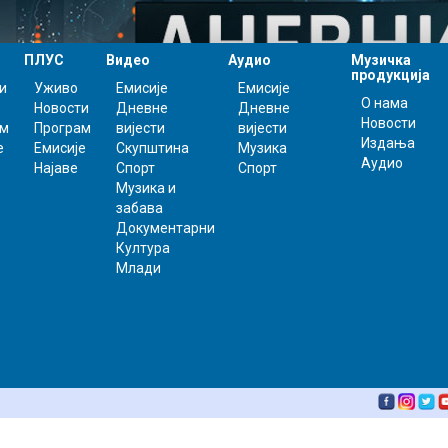
ПЛУС
Видео
Аудио
Музичка
продукција
и
Уживо
Емисије
Емисије
О нама
Новости
Дневне
Дневне
Новости
ам
Програм
вијести
вијести
Издања
е
Емисије
Скупштина
Музика
Аудио
Најаве
Спорт
Спорт
Музика и
забава
Документарни
Култура
Млади