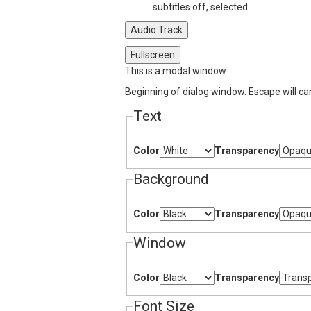
subtitles off
, selected
Audio Track
Fullscreen
This is a modal window.
Beginning of dialog window. Escape will ca
Text
Color
Transparency
Background
Color
Transparency
Window
Color
Transparency
Font Size