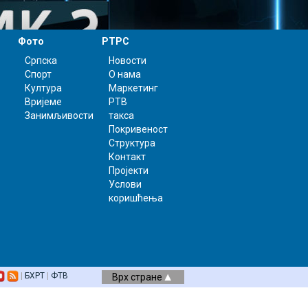
Фото
РТРС
Српска
Новости
Спорт
О нама
Култура
Маркетинг
Вријеме
РТВ
Занимљивости
такса
Покривеност
Структура
Контакт
Пројекти
Услови
коришћења
|
БХРТ
|
ФТВ
Врх стране