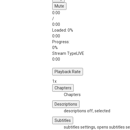
Mute
0:00
/
0:00
Loaded
: 0%
0:00
Progress
:
0%
Stream Type
LIVE
0:00
Playback Rate
1x
Chapters
Chapters
Descriptions
descriptions off
, selected
Subtitles
subtitles settings
, opens subtitles se