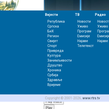
Вијести
ТВ
Радио
Република
Новости
Новост
Српска
Уживо
Уживо
БиХ
Програм
Прогр
Регион
Емисије
Емисиј
Свијет
Најаве
Најаве
Спорт
Телетекст
Привреда
Култура
Занимљивости
Друштво
Хроника
Србија
Здравље
Вријеме
Video Player is loading.
Copyright © 2001-2026,
www.rtrs.tv
Play Video
Play