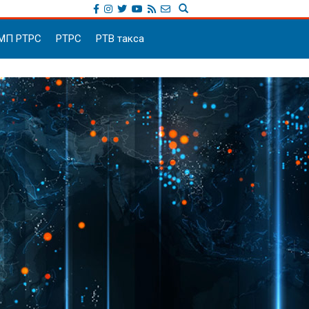
МП РТРС
РТРС
РТВ такса