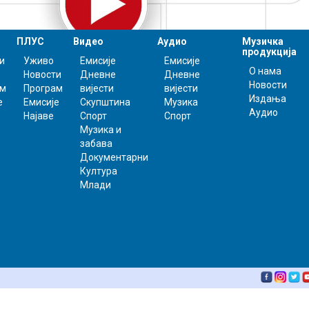
ПЛУС
Видео
Аудио
Музичка
продукција
и
Уживо
Емисије
Емисије
О нама
Новости
Дневне
Дневне
Новости
ам
Програм
вијести
вијести
Издања
е
Емисије
Скупштина
Музика
Аудио
Најаве
Спорт
Спорт
Музика и
забава
Документарни
Култура
Млади