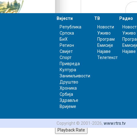
Вијести
ТВ
Радио
Република
Новости
Новост
Српска
Уживо
Уживо
Video Player is loading.
БиХ
Програм
Прогр
Play Video
Регион
Емисије
Емисиј
Свијет
Најаве
Најаве
Play
Спорт
Телетекст
Mute
Привреда
0:00
Култура
/
Занимљивости
0:00
Друштво
Loaded
: 0%
Хроника
0:00
Србија
Progress
:
Здравље
0%
Вријеме
Stream Type
LIVE
0:00
Copyright © 2001-2026,
www.rtrs.tv
Playback Rate