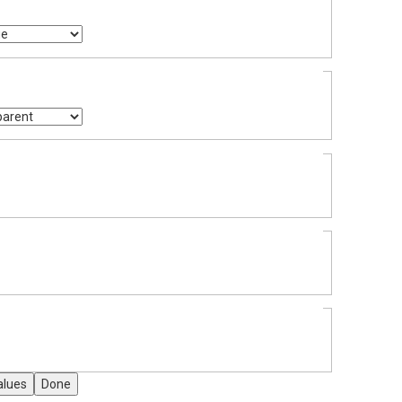
alues
Done