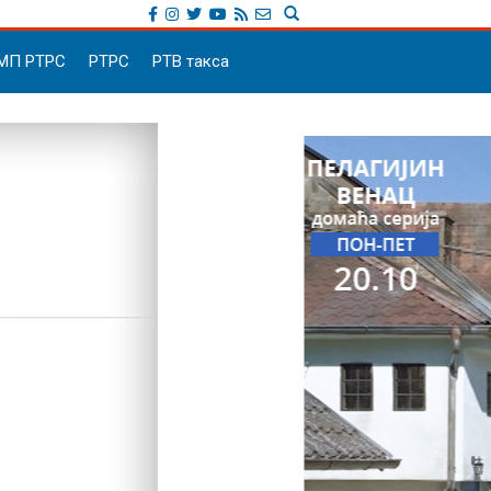
МП РТРС
РТРС
РТВ такса