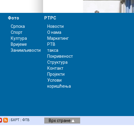
Фото
РТРС
Српска
Новости
Спорт
О нама
Култура
Маркетинг
Вријеме
РТВ
Занимљивости
такса
Покривеност
Структура
Контакт
Пројекти
Услови
коришћења
|
БХРТ
|
ФТВ
Врх стране