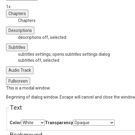
1x
Chapters
Chapters
Descriptions
descriptions off
, selected
Subtitles
subtitles settings
, opens subtitles settings dialog
subtitles off
, selected
Audio Track
Fullscreen
This is a modal window.
Beginning of dialog window. Escape will cancel and close the window
Text
Color
Transparency