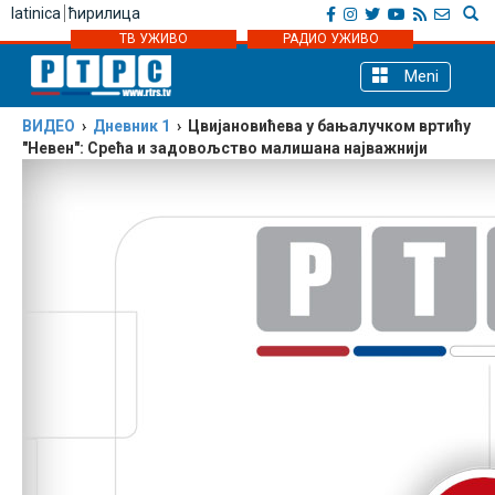
latinica
ћирилица
ТВ УЖИВО
РАДИО УЖИВО
Meni
ВИДЕО
›
Дневник 1
› Цвијановићева у бањалучком вртићу
"Невен": Срећа и задовољство малишана најважнији