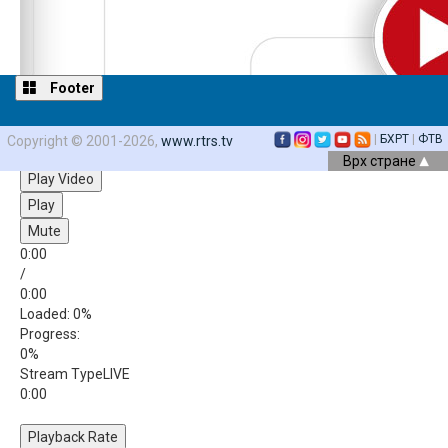
Footer
|
БХРТ
|
ФТВ
Copyright © 2001-2026,
www.rtrs.tv
Video Player is loading.
Врх стране
Play Video
Play
Mute
0:00
/
0:00
Loaded
: 0%
Progress
:
0%
Stream Type
LIVE
0:00
Playback Rate