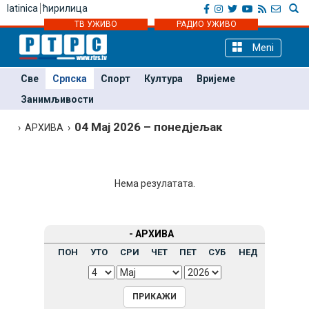
latinica
ћирилица
ТВ УЖИВО
РАДИО УЖИВО
Meni
Све
Српска
Спорт
Култура
Вријеме
Занимљивости
04 Мај 2026 – понедјељак
› АРХИВА ›
Нема резулатата.
- АРХИВА
ПОН
УТО
СРИ
ЧЕТ
ПЕТ
СУБ
НЕД