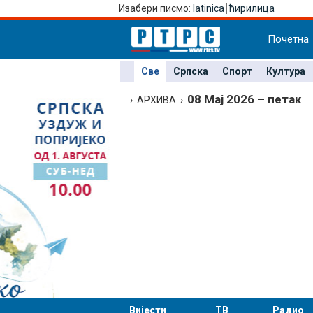
Изабери писмо:
latinica
ћирилица
Почетна
Све
Српска
Спорт
Култура
08 Мај 2026 – петак
› АРХИВА ›
Вијести
ТВ
Радио