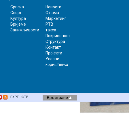
Српска
Новости
Спорт
О нама
Култура
Маркетинг
Вријеме
РТВ
Занимљивости
такса
Покривеност
Структура
Контакт
Пројекти
Услови
коришћења
|
БХРТ
|
ФТВ
Врх стране