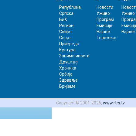
Република
Новости
Новост
Српска
Уживо
Уживо
БиХ
Програм
Прогр
Регион
Емисије
Емисиј
Свијет
Најаве
Најаве
Спорт
Телетекст
Привреда
Култура
Занимљивости
Друштво
Хроника
Србија
Здравље
Вријеме
Copyright © 2001-2026,
www.rtrs.tv