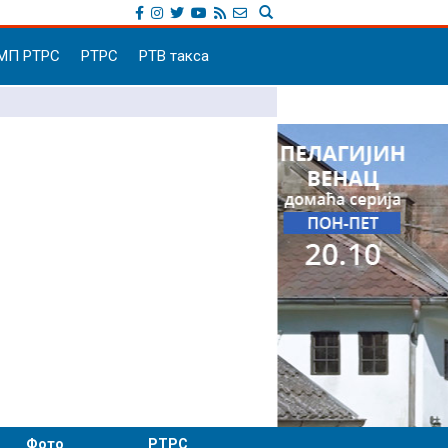
МП РТРС
РТРС
РТВ такса
Фото
РТРС