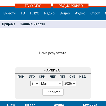
ТВ УЖИВО
РАДИО УЖИВО
Вијести
ТВ
ПЛУС
Радио
Видео
Аудио
Спорт
Вријеме
Занимљивости
Нема резулатата.
- АРХИВА
ПОН
УТО
СРИ
ЧЕТ
ПЕТ
СУБ
НЕД
ПЛУС
Видео
Аудио
Музичка