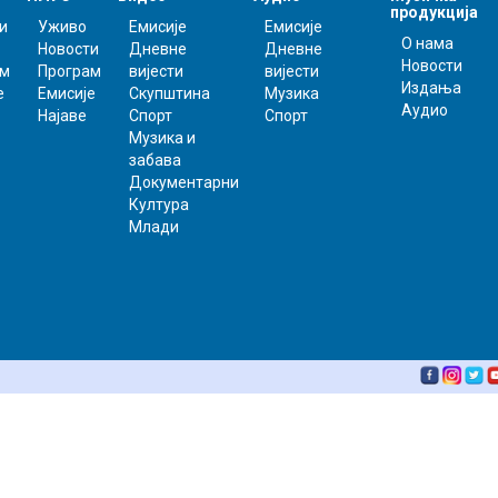
продукција
и
Уживо
Емисије
Емисије
О нама
Новости
Дневне
Дневне
Новости
ам
Програм
вијести
вијести
Издања
е
Емисије
Скупштина
Музика
Аудио
Најаве
Спорт
Спорт
Музика и
забава
Документарни
Култура
Млади