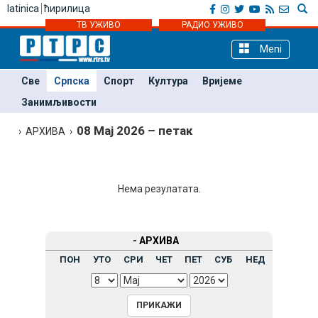
latinica
ћирилица
ТВ УЖИВО
РАДИО УЖИВО
Meni
Све
Српска
Спорт
Култура
Вријеме
Занимљивости
08 Мај 2026 – петак
› АРХИВА ›
Нема резулатата.
- АРХИВА
ПОН
УТО
СРИ
ЧЕТ
ПЕТ
СУБ
НЕД