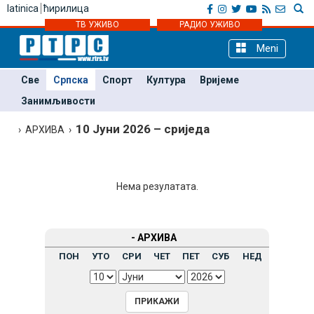
latinica
ћирилица
ТВ УЖИВО
РАДИО УЖИВО
Meni
Све
Српска
Спорт
Култура
Вријеме
Занимљивости
10 Јуни 2026 – сриједа
› АРХИВА ›
Нема резулатата.
- АРХИВА
ПОН
УТО
СРИ
ЧЕТ
ПЕТ
СУБ
НЕД