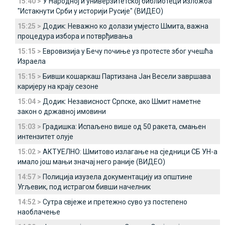
15:40 >
У Народној и универзитетској библиотеци изложба
"Истакнути Срби у историји Русије" (ВИДЕО)
15:25 >
Додик: Неважно ко долази умјесто Шмита, важна
процедура избора и потврђивања
15:15 >
Евровизија у Бечу почиње уз протесте због учешћа
Израела
15:15 >
Бивши кошаркаш Партизана Јан Весели завршава
каријеру на крају сезоне
15:04 >
Додик: Независност Српске, ако Шмит наметне
закон о државној имовини
15:03 >
Градишка: Испаљено више од 50 ракета, смањен
интензитет олује
15:02 >
АКТУЕЛНО: Шмитово излагање на сједници СБ УН-а
имало још мањи значај него раније (ВИДЕО)
14:57 >
Полиција изузела документацију из општине
Угљевик, под истрагом бивши начелник
14:52 >
Сутра свјеже и претежно суво уз постепено
наоблачење