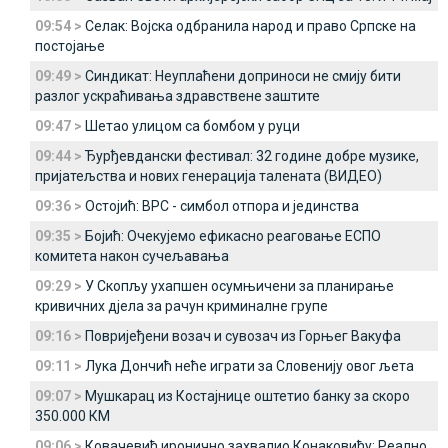
09:54 >
Селак: Војска одбранила народ и право Српске на
постојање
09:49 >
Синдикат: Неуплаћени доприноси не смију бити
разлог ускраћивања здравствене заштите
09:47 >
Шетао улицом са бомбом у руци
09:44 >
Ђурђевдански фестивал: 32 године добре музике,
пријатељства и нових генерација талената (ВИДЕО)
09:36 >
Остојић: ВРС - симбол отпора и јединства
09:35 >
Бојић: Очекујемо ефикасно реаговање ЕСПО
комитета након сучељавања
09:29 >
У Скопљу ухапшен осумњичени за планирање
кривичних дјела за рачун криминалне групе
09:16 >
Повријеђени возач и сувозач из Горњег Вакуфа
09:11 >
Лука Дончић неће играти за Словенију овог љета
09:07 >
Мушкарац из Костајнице оштетио банку за скоро
350.000 КМ
09:06 >
Ковачевић иронично захвалио Конаковићу: Реално,