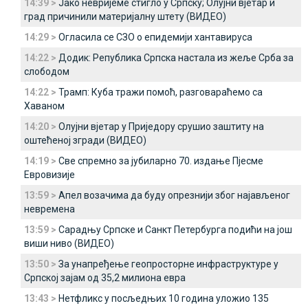
14:39 >
Јако невријеме стигло у Српску; Олујни вјетар и
град причинили материјалну штету (ВИДЕО)
14:29 >
Огласила се СЗО о епидемији хантавируса
14:22 >
Додик: Република Српска настала из жеље Срба за
слободом
14:22 >
Трамп: Куба тражи помоћ, разговараћемо са
Хаваном
14:20 >
Олујни вјетар у Приједору срушио заштиту на
оштећеној згради (ВИДЕО)
14:19 >
Све спремно за јубиларно 70. издање Пјесме
Евровизије
13:59 >
Апел возачима да буду опрезнији због најављеног
невремена
13:59 >
Сарадњу Српске и Санкт Петербурга подићи на још
виши ниво (ВИДЕО)
13:50 >
За унапређење геопросторне инфраструктуре у
Српској зајам од 35,2 милиона евра
13:43 >
Нетфликс у посљедњих 10 година уложио 135