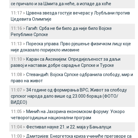
се причало и за Шмита да неће, а испаде да хоће
11:17 >
Црвена звезда гостује вечерас у Љубљани против
Цедевита Олимпије
11:16 >
Гагић: Срба не би било да није било Војске
Републике Српске
11:13 >
Пореска управа: Прво рјешење физичком лицу које
није доказало поријекло имовине
11:10 >
Каран са Аксекијем: Опредијељеност за даљи
развој и наставак добре сарадње Српске и Турске
11:08 >
Стевандић: Војска Српске одбранила слободу, мир и
право на живот
11:07 >
34 године од формирања ВРС; Живот за слободу
српског народа дало више од 23.000 бораца (ФОТО/
ВИДЕО)
11:05 >
Минић на Јахорина економском форуму: Ускоро
четворогодишњи национални програм
11:04 >
Фестивал науке 21. и 22. маја у Бањалуци
11:00 >
Дмитријев: Енергетска криза учиниће преговоре са