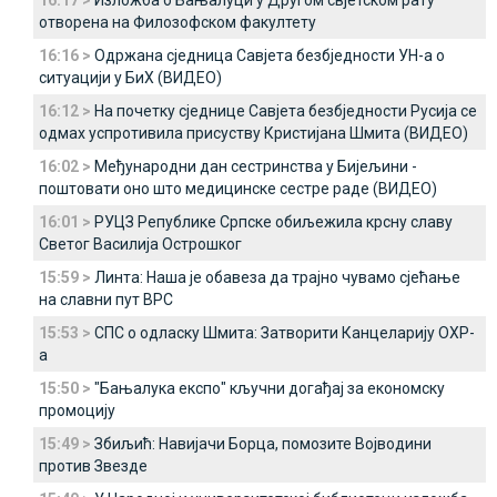
16:17 >
Изложба о Бањалуци у Другом свјетском рату
отворена на Филозофском факултету
16:16 >
Одржана сједница Савјета безбједности УН-а о
ситуацији у БиХ (ВИДЕО)
16:12 >
На почетку сједнице Савјета безбједности Русија се
одмах успротивила присуству Кристијана Шмита (ВИДЕО)
16:02 >
Међународни дан сестринства у Бијељини -
поштовати оно што медицинске сестре раде (ВИДЕО)
16:01 >
РУЦЗ Републике Српске обиљежила крсну славу
Светог Василија Острошког
15:59 >
Линта: Наша је обавеза да трајно чувамо сјећање
на славни пут ВРС
15:53 >
СПС о одласку Шмита: Затворити Канцеларију ОХР-
а
15:50 >
"Бањалука експо" кључни догађај за економску
промоцију
15:49 >
Збиљић: Навијачи Борца, помозите Војводини
против Звезде