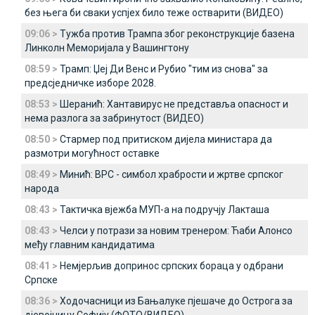
без њега би сваки успјех било теже остварити (ВИДЕО)
09:06 >
Тужба против Трампа због реконструкције базена
Линколн Меморијала у Вашингтону
08:59 >
Трамп: Џеј Ди Венс и Рубио "тим из снова" за
предсједничке изборе 2028.
08:53 >
Шеранић: Хантавирус не представља опасност и
нема разлога за забринутост (ВИДЕО)
08:50 >
Стармер под притиском дијела министара да
размотри могућност оставке
08:49 >
Минић: ВРС - симбол храбрости и жртве српског
народа
08:43 >
Тактичка вјежба МУП-а на подручју Лакташа
08:43 >
Челси у потрази за новим тренером: Ћаби Алонсо
међу главним кандидатима
08:41 >
Немјерљив допринос српских бораца у одбрани
Српске
08:36 >
Ходочасници из Бањалуке пјешаче до Острога за