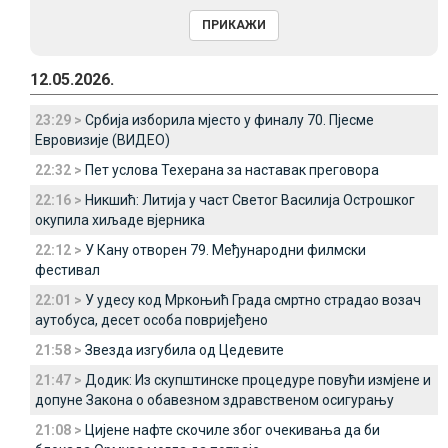
12.05.2026.
23:29 >
Србија изборила мjесто у финалу 70. Пjесме
Евровизије (ВИДЕО)
22:32 >
Пет услова Техерана за наставак преговора
22:16 >
Никшић: Литија у част Светог Василија Острошког
окупила хиљаде вјерника
22:12 >
У Кану отворен 79. Међународни филмски
фестивал
22:01 >
У удесу код Мркоњић Града смртно страдао возач
аутобуса, десет особа повријеђено
21:58 >
Звезда изгубила од Цедевите
21:47 >
Додик: Из скупштинске процедуре повући измјене и
допуне Закона о обавезном здравственом осигурању
21:08 >
Цијене нафте скочиле због очекивања да би