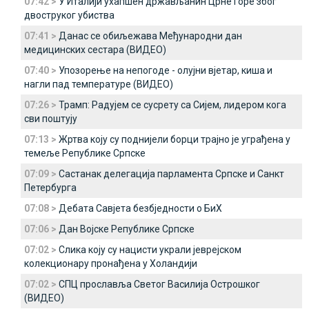
07:42 >
У Италији ухапшен држављанин Црне Горе због
двоструког убиства
07:41 >
Данас се обиљежава Међународни дан
медицинских сестара (ВИДЕО)
07:40 >
Упозорење на непогоде - олујни вјетар, киша и
нагли пад температуре (ВИДЕО)
07:26 >
Трамп: Радујем се сусрету са Сијем, лидером кога
сви поштују
07:13 >
Жртва коју су поднијели борци трајно је уграђена у
темеље Републике Српске
07:09 >
Састанак делегација парламента Српске и Санкт
Петербурга
07:08 >
Дебата Савјета безбједности о БиХ
07:06 >
Дан Војске Републике Српске
07:02 >
Слика коју су нацисти украли јеврејском
колекционару пронађена у Холандији
07:02 >
СПЦ прославља Светог Василија Острошког
(ВИДЕО)