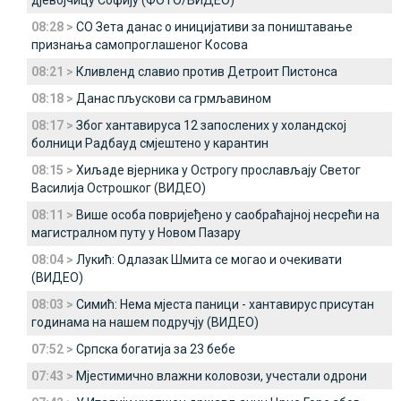
дјевојчицу Софију (ФОТО/ВИДЕО)
08:28 >
СО Зета данас о иницијативи за поништавање
признања самопроглашеног Косова
08:21 >
Кливленд славио против Детроит Пистонса
08:18 >
Данас пљускови са грмљавином
08:17 >
Због хантавируса 12 запослених у холандској
болници Радбауд смјештено у карантин
08:15 >
Хиљаде вјерника у Острогу прослављају Светог
Василија Острошког (ВИДЕО)
08:11 >
Више особа повријеђено у саобраћајној несрећи на
магистралном путу у Новом Пазару
08:04 >
Лукић: Одлазак Шмита се могао и очекивати
(ВИДЕО)
08:03 >
Симић: Нема мјеста паници - хантавирус присутан
годинама на нашем подручју (ВИДЕО)
07:52 >
Српска богатија за 23 бебе
07:43 >
Мјестимично влажни коловози, учестали одрони