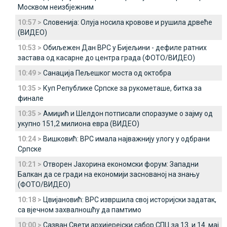
Москвом неизбјежним
10:57 >
Словенија: Олуја носила кровове и рушила дрвеће
(ВИДЕО)
10:53 >
Обиљежен Дан ВРС у Бијељини - дефиле ратних
застава од касарне до центра града (ФОТО/ВИДЕО)
10:49 >
Санација Пељешког моста од октобра
10:35 >
Куп Републике Српске за рукометаше, битка за
финале
10:35 >
Амиџић и Шелдон потписали споразуме о зајму од
укупно 151,2 милиона евра (ВИДЕО)
10:24 >
Вишковић: ВРС имала најважнију улогу у одбрани
Српске
10:21 >
Отворен Јахорина економски форум: Западни
Балкан да се гради на економији заснованој на знању
(ФОТО/ВИДЕО)
10:18 >
Цвијановић: ВРС извршила свој историјски задатак,
са вјечном захвалношћу да памтимо
10:00 >
Сазван Свети aрхијерејски сабор СПЦ за 13. и 14. мај