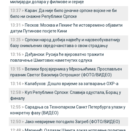
милијарди долара у филмове и серије
13:37 >
Каран: Да није било јуначке српске војске не би
било ни снажне Републике Српске
13:31 >
Песков: Москва и Пекинг ће истовремено објавити
датум Путинове посјете Кини
13:25 >
Српски народ добија највећу и најсвеобухватнију
базу снимљених свједочанстава о свом страдању
13:16 >
Деђански: Русија ће вјероватно тражити
повлачење Шмитових наметнутих одлука
13:15 >
Велики број вјерника у Мркоњићима: Прослављен
празник Светог Василија Острошког (ФОТО/ВИДЕО)
13:14 >
Калабухов: Дошло вријеме за затварање ОХР-а
12:58 >
Куп Републике Српске: Славија одустала, Борац у
финалу
12:55 >
Сарадња са Технопарком Санкт Петербурга улази у
конкретну фазу (ВИДЕО)
12:50 >
Јако невријеме погодило Загреб (ФОТО/ВИДЕО)
12:48 >
Маричић: Одлазак Шмита доказ исправне политике