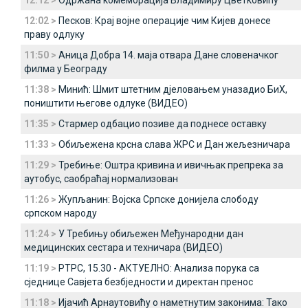
12:12 >
Одржана комеморација Владимиру Цветковићу
12:02 >
Песков: Крај војне операције чим Кијев донесе
праву одлуку
11:50 >
Аница Добра 14. маја отвара Дане словеначког
филма у Београду
11:38 >
Минић: Шмит штетним дјеловањем уназадио БиХ,
поништити његове одлуке (ВИДЕО)
11:35 >
Стармер одбацио позиве да поднесе оставку
11:33 >
Обиљежена крсна слава ЖРС и Дан жељезничара
11:29 >
Требиње: Оштра кривина и ивичњак препрека за
аутобус, саобраћај нормализован
11:26 >
Жупљанин: Војска Српске донијела слободу
српском народу
11:24 >
У Требињу обиљежен Међународни дан
медицинских сестара и техничара (ВИДЕО)
11:19 >
РТРС, 15.30 - АКТУЕЛНО: Анализа порука са
сједнице Савјета безбједности и директан пренос
11:18 >
Ијачић Арнаутовићу о наметнутим законима: Тако