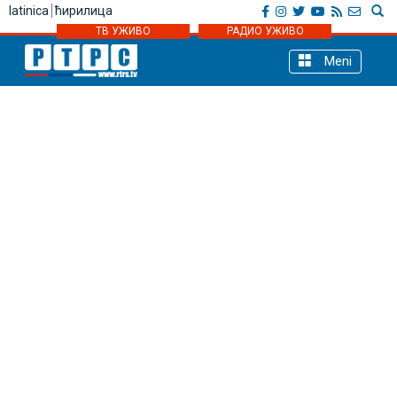
latinica
ћирилица
ТВ УЖИВО
РАДИО УЖИВО
Meni