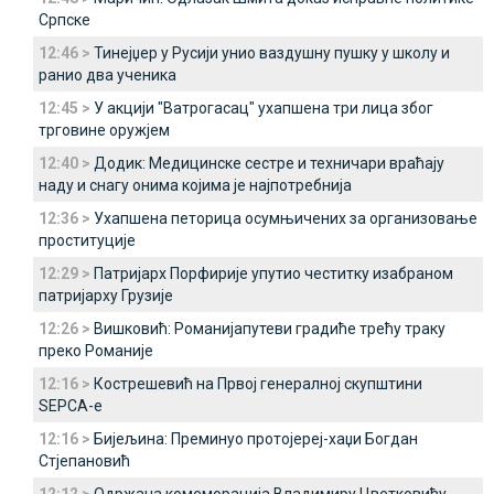
Српске
12:46 >
Тинејџер у Русији унио ваздушну пушку у школу и
ранио два ученика
12:45 >
У акцији "Ватрогасац" ухапшена три лица због
трговине оружјем
12:40 >
Додик: Медицинске сестре и техничари враћају
наду и снагу онима којима је најпотребнија
12:36 >
Ухапшена петорица осумњичених за организовање
проституције
12:29 >
Патријарх Порфирије упутио честитку изабраном
патријарху Грузије
12:26 >
Вишковић: Романијапутеви градиће трећу траку
преко Романије
12:16 >
Кострешевић на Првој генералној скупштини
SEPCA-e
12:16 >
Бијељина: Преминуо протојереј-хаџи Богдан
Стјепановић