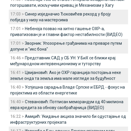
погоршавати, искључиви кривац је Механизам у Хагу
17:03 >
Синер изједначио Ђоковићев рекорд у броју
побjеда у низу на мастерсима
17:01 >
Небензја позвао на хитно гашење ОХР-а,
приватизован је и главни фактор нестабилности (ВИДЕО)
17:01 >
Зворник: Упозорење грађанима на преваре путем
допуне и "икс бона"
16:46 >
Представник САД у СБ УН: У БиХ се ближи крај
међународном интервенционизму и туторству
16:41 >
Цвијановић: Ако је ОХР гаранција постојања неке
земље онда та земља има мале изгледе за будућност
16:40 >
Успјешна сарадња Владе Српске и ЕБРД - фокус на
пројектима из области енергетике
16:40 >
Стевановић: Потписан меморандум од 40 милиона
евра кредита за обнову саобраћајница (ВИДЕО)
16:22 >
Амиџић: Укидање акциза значило би одустајање од
инфраструктурних пројеката