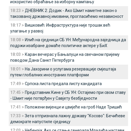
искористио обраћање за изборну кампању
18:23 >
ДНЕВНИК 2: Додик - Ако Шмит наметне закон о
такозваној државној имовини, прогласићемо независност
18:17 >
Вишковић: Инфраструктура није трошак већ
улагање у развој
18:08 >
Илић на сједници СБ УН: Међународна заједница да
подржи изабране домаће политичке актере у БиХ
18:03 >
Каран вечерас у Бањалуци на свечаном пријему
поводом Дана Санкт Петербурга
18:01 >
На Јахорини о услугама резервације смјештаја
путем глобалних иностраних платформи
17:49 >
Српска листа предала листу кандидата
17:45 >
Представник Кине у СБ УН: Остајемо при свом ставу
- Шмит није потврђен у Савјету безбједности
17:41 >
Положени вијенци и цвијеће на гроб Наде Тришић
17:33 >
Зета отпризнала лажну државу "Косово": Бечићеве
демократе напустиле сједницу
17:03 >
Небензја: Ако се стање генерала Младића настави