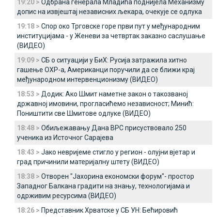
19:20 >
Одбрана генерала Младића поднијела Механизму
допис на извјештај независних љекара, очекује се одлука
19:18 >
Спор око Трговске горе први пут у међународним
институцијама - у Женеви за четвртак заказно саслушање
(ВИДЕО)
19:09 >
СБ о ситуацији у БиХ: Русија затражила хитно
гашење ОХР-а, Американци поручили да се ближи крај
међународном интервенционизму (ВИДЕО)
18:53 >
Додик: Ако Шмит наметне закон о такозваној
државној имовини, прогласићемо независност; Минић:
Поништити све Шмитове одлуке (ВИДЕО)
18:48 >
Обиљежавању Дана ВРС присуствовало 250
ученика из Источног Сарајева
18:43 >
Јако невријеме стигло у регион - oлујни вјетар и
град причинили материјалну штету (ВИДЕО)
18:38 >
Отворен "Јахорина економски форум"- простор
Западног Балкана градити на знању, технологијама и
одрживим ресурсима (ВИДЕО)
18:26 >
Представник Хрватске у СБ УН: Бећировић