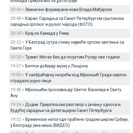
блокада Ормуза могла да потраје
20:43 >
Званично формирана нова Влада Мађарске
20:40 >
Каран: Сарадња са Санкт Петербургом суштинска
сарадња српског и руског народа (ФОТО)
20:28 >
Крај за Хамада у Риму
20:22 >
У Београд сутра стижу највеће српске светиње са
Свете Горе
20:20 >
Трамп: Могао бих да посјетим Русију ове године
19:57 >
Битлси добијају музеј у Лондону
19:50 >
У саобраћајној несрећи код Мркоњић Града смртно
страдало једно лице
19:45 >
Мркоњићи прослављају Светог Василија и Свету
Ану
19:36 >
Додик: Пријатељски разговор о јачању односа и
будућој сарадњи са делегацијом Санкт Петербурга
19:32 >
Временске непогоде праћене градом широм Србије,
у Београду јака киша (ВИДЕО)