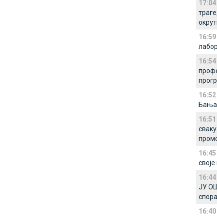
17:04
траге
окрут
16:59
лабор
16:54
профе
прогр
16:52
Бања
16:51
сваку
промо
16:45
своје
16:44
ЈУ ОШ
спора
16:40