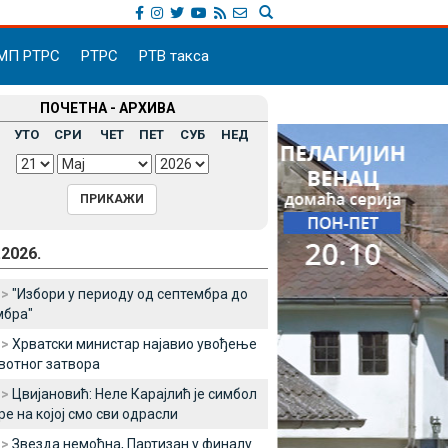
МП РТРС
РТРС
РТВ такса
ПОЧЕТНА - АРХИВА
УТО
СРИ
ЧЕТ
ПЕТ
СУБ
НЕД
.2026.
 >
"Избори у периоду од септембра до
мбра"
 >
Хрватски министар најавио увођење
отног затвора
 >
Цвијановић: Неле Карајлић је симбол
ре на којој смо сви одрасли
 >
Звезда немоћна, Партизан у финалу