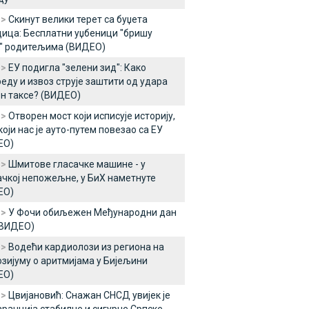
 >
Скинут велики терет са буџета
ица: Бесплатни уџбеници "бришу
" родитељима (ВИДЕО)
 >
ЕУ подигла "зелени зид": Како
еду и извоз струје заштити од удара
н таксе? (ВИДЕО)
 >
Отворен мост који исписује историју,
који нас је ауто-путем повезао са ЕУ
ЕО)
 >
Шмитове гласачке машине - у
кој непожељне, у БиХ наметнуте
ЕО)
 >
У Фочи обиљежен Међународни дан
(ВИДЕО)
 >
Водећи кардиолози из региона на
зијуму о аритмијама у Бијељини
ЕО)
 >
Цвијановић: Снажан СНСД увијек је