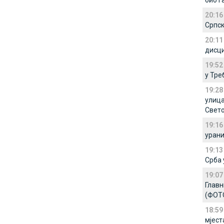
био г
20:16
Српск
20:11
дисц
19:52
у Тр
19:28
улица
Свет
19:16
урани
19:13
Срба 
19:07
Главн
(ФОТ
18:59
мјест