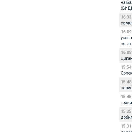
на Ба
(ВИД
16:33
се ук
16:09
уклоп
негат
16:08
Циган
15:54
Српск
15:48
полиц
15:45
грани
15:35
добил
15:31