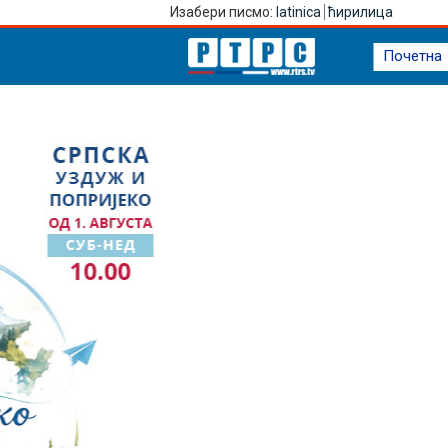
Изабери писмо:
latinica
ћирилица
Почетна