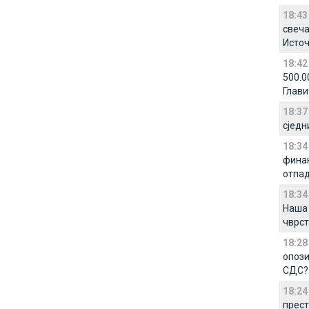
18:43
свеча
Источ
18:42
500.0
Глави
18:37
сједн
18:34
фина
отпад
18:34
Наша 
чврст
18:28
опози
СДС?
18:24
прест