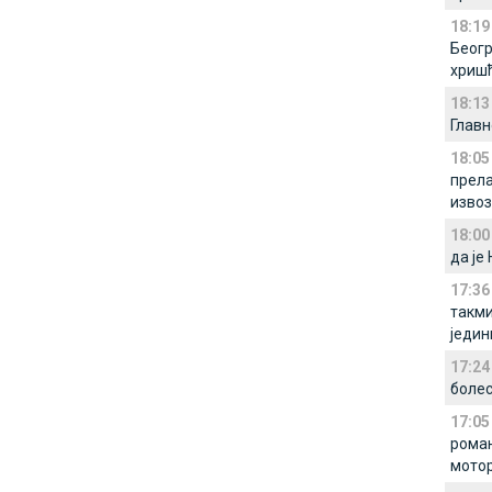
18:19
Беогр
хриш
18:13
Главн
18:05
прела
извоз
18:00
да је
17:36
такми
једин
17:24
боле
17:05
роман
мото