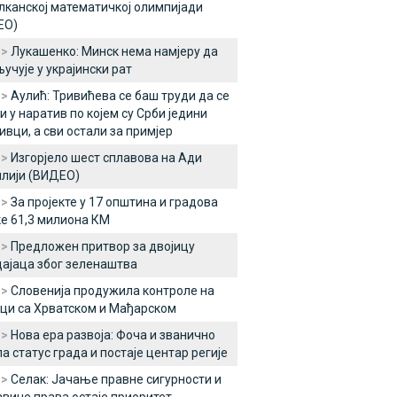
лканској математичкој олимпијади
ЕО)
 >
Лукашенко: Минск нема намјеру да
ључује у украјински рат
 >
Аулић: Тривићева се баш труди да се
и у наратив по којем су Срби једини
ивци, а сви остали за примјер
 >
Изгорјело шест сплавова на Ади
лији (ВИДЕО)
 >
За пројекте у 17 општина и градова
е 61,3 милиона КМ
 >
Предложен притвор за двојицу
ајаца због зеленаштва
 >
Словенија продужила контроле на
ци са Хрватском и Мађарском
 >
Нова ера развоја: Фоча и званично
а статус града и постаје центар регије
 >
Селак: Јачање правне сигурности и