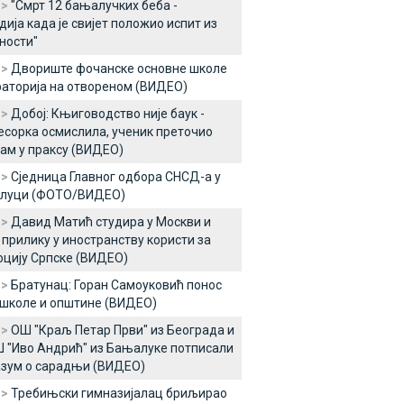
 >
"Смрт 12 бањалучких беба -
дија када је свијет положио испит из
ности"
 >
Двориште фочанске основне школе
аторија на отвореном (ВИДЕО)
 >
Добој: Књиговодство није баук -
сорка осмислила, ученик преточио
ам у праксу (ВИДЕО)
 >
Сједница Главног одбора СНСД-а у
луци (ФОТО/ВИДЕО)
 >
Давид Матић студира у Москви и
 прилику у иностранству користи за
цију Српске (ВИДЕО)
 >
Братунац: Горан Самоуковић понос
 школе и општине (ВИДЕО)
 >
ОШ "Краљ Петар Први" из Београда и
 "Иво Андрић" из Бањалуке потписали
зум о сарадњи (ВИДЕО)
 >
Требињски гимназијалац бриљирао