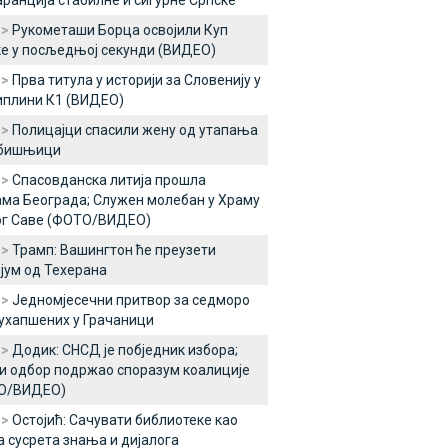
аранција стабилне и сигурне Српске
 >
Рукометаши Борца освојили Куп
е у посљедњој секунди (ВИДЕО)
 >
Прва титула у историји за Словенију у
иплини К1 (ВИДЕО)
 >
Полицајци спасили жену од утапања
ебишњици
 >
Спасовданска литија прошла
ма Београда; Служен молебан у Храму
ог Саве (ФОТО/ВИДЕО)
 >
Трамп: Вашингтон ће преузети
јум од Техерана
 >
Једномјесечни притвор за седморо
ухапшених у Грачаници
 >
Додик: СНСД је побједник избора;
и одбор подржао споразум коалиције
О/ВИДЕО)
 >
Остојић: Сачувати библиотеке као
а сусрета знања и дијалога