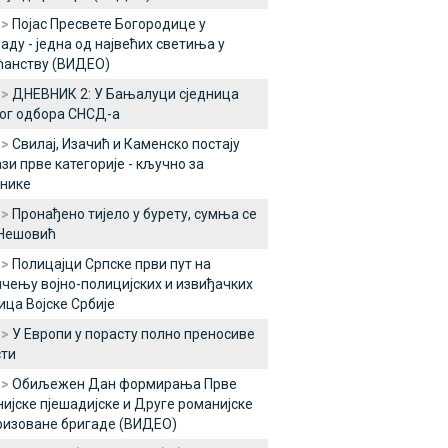
 >
Појас Пресвете Богородице у
аду - једнa од највећих светиња у
ћанству (ВИДЕО)
 >
ДНЕВНИК 2: У Бањалуци сједница
ог одбора СНСД-а
 >
Свилај, Изачић и Каменско постају
зи прве категорије - кључно за
нике
 >
Пронађено тијело у бурету, сумња се
 Нешовић
 >
Полицајци Српске први пут на
чењу војно-полицијских и извиђачких
ица Војске Србије
 >
У Европи у порасту полно преносиве
сти
 >
Обиљежен Дан формирања Прве
ијске пјешадијске и Друге романијске
ризоване бригаде (ВИДЕО)