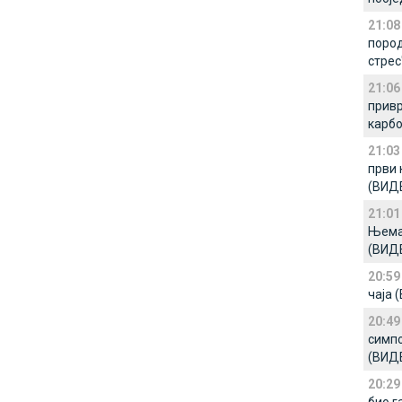
21:08
пород
стрес
21:06
привр
карбо
21:03
први 
(ВИД
21:01
Њемач
(ВИД
20:59
чаја 
20:49
симпо
(ВИД
20:29