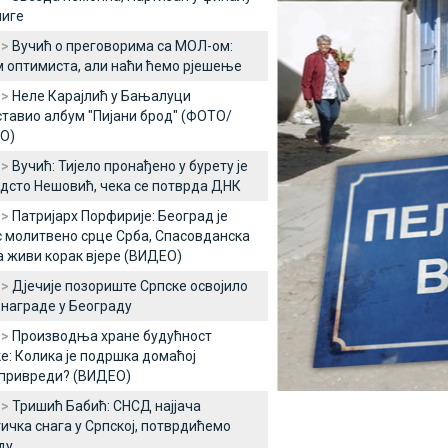
лиге
 >
Вучић о преговорима са МОЛ-ом:
 оптимиста, али наћи ћемо рјешење
 >
Неле Карајлић у Бањалуци
тавио албум "Пијани брод" (ФОТО/
О)
 >
Вучић: Тијело пронађено у бурету је
одсто Нешовић, чека се потврда ДНК
 >
Патријарх Порфирије: Београд је
 молитвено срце Срба, Спасовданска
а живи корак вјере (ВИДЕО)
 >
Дјечије позориште Српске освојило
 награде у Београду
 >
Производња хране будућност
е: Колика је подршка домаћој
привреди? (ВИДЕО)
 >
Тришић Бабић: СНСД најјача
ичка снага у Српској, потврдићемо
ду