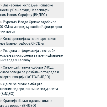
 >
Вазнесење Господње - славске
ности у Бањалуци, Невесињу и
ном Новом Сарајеву (ВИДЕО)
 >
Ђуревић: Влада Српске одобрила
00 КМ за изградњу саобраћајнице кроз
чки поток
 >
Конференција за новинаре након
ице Главног одбора СНСД-а
 >
Усвојена информација о потреби
нсирања постројења за пречишћавање
них вода у Теслићу
 >
Сједница Главног одбора СНСД:
снага огледа се у озбиљности рада и
ој организацији (ФОТО/ВИДЕО)
 >
Да ли ће личне амбиције
ционих лидера још више подијелити
 (ВИДЕО)
 >
Кристијан Шмит одлази, али не
аје да ровари (ВИДЕО)