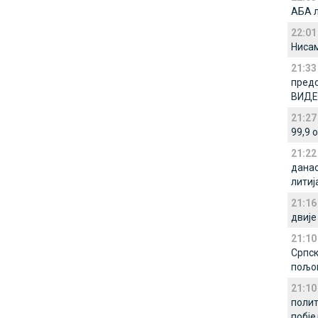
АБА 
22:01
Нисам
21:33
предс
ВИДЕ
21:27
99,9 
21:22
данас
литиј
21:16
двије
21:10
Српск
пољо
21:10
полит
побје