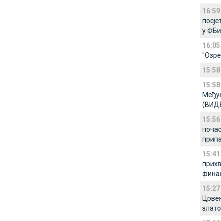
16:59
посје
у ФБ
16:05
"Озре
15:58
15:58
Међу
(ВИД
15:56
почас
припа
15:41
прихв
финал
15:27
Црвен
злато