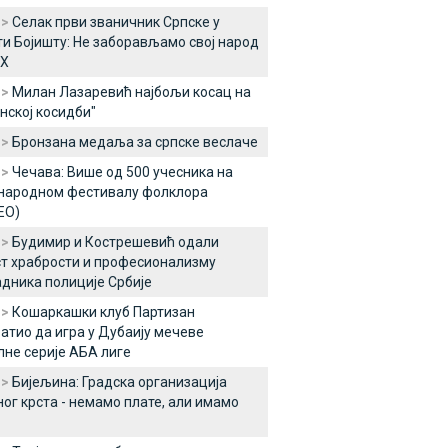
 >
Селак први званичник Српске у
ти Бојишту: Не заборављамо свој народ
иХ
 >
Милан Лазаревић најбољи косац на
нској косидби"
 >
Бронзана медаља за српске веслаче
 >
Чечава: Више од 500 учесника на
народном фестивалу фолклора
ЕО)
 >
Будимир и Кострешевић одали
т храбрости и професионализму
дника полиције Србије
 >
Кошаркашки клуб Партизан
атио да игра у Дубаију мечеве
не серије АБА лиге
 >
Бијељина: Градска организација
ог крста - немамо плате, али имамо