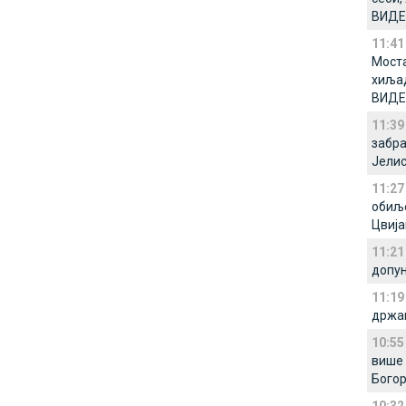
ВИДЕ
11:41
Моста
хиљад
ВИДЕ
11:39
забра
Јели
11:27
обиље
Цвија
11:21
допун
11:19
држа
10:55
више 
Богор