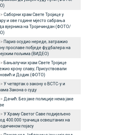
О)
 >
Саборни храм Свете Тројице у
ру и ове године мјесто сабрања
а вјерника на Тројичиндан (ФОТО/
О)
 >
Париз осудио нереде, затражио
ну прославе побједе фудбалера на
сејским пољима (ВИДЕО)
 >
Бањалучки храм Свете Тројице
жио крсну славу; Присуствовали
новић и Додик (ФОТО)
 >
У четвртак о закону о ВСТС-у и
ама Закона о суду
 >
Дачић: Без јаке полиције нема јаке
ве
 >
У Храму Светог Саве подијељено
од 400.000 трачица освештаних на
одичином појасу