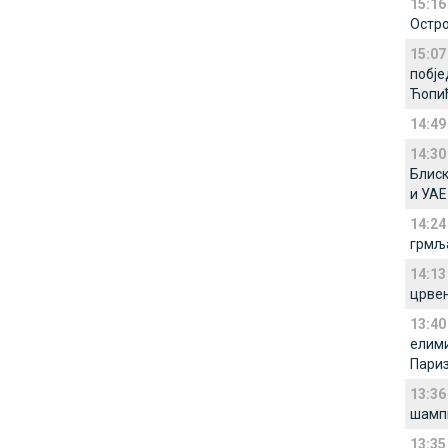
15:16
Oстро
15:07
побје
Ћопи
14:49
14:30
Блиск
и УАЕ
14:24
грмља
14:13
црвен
13:40
елими
Париз
13:36
шампи
13:35