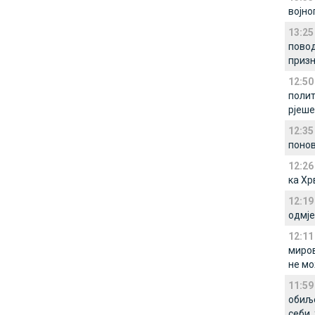
војно
13:25
повод
приз
12:50
полит
рјеше
12:35
поно
12:26
ка Хр
12:19
одмје
12:11
миров
не мо
11:59
обиље
себи,