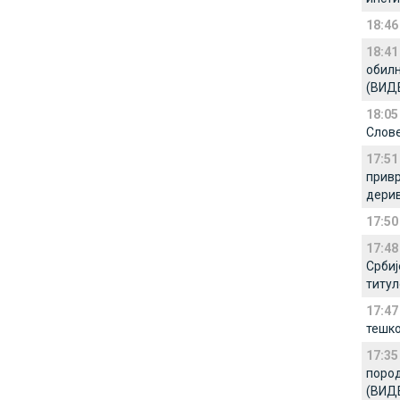
18:46
18:41
обилн
(ВИД
18:05
Слове
17:51
прив
дерив
17:50
17:48
Србиј
титу
17:47
тешко
17:35
пород
(ВИД