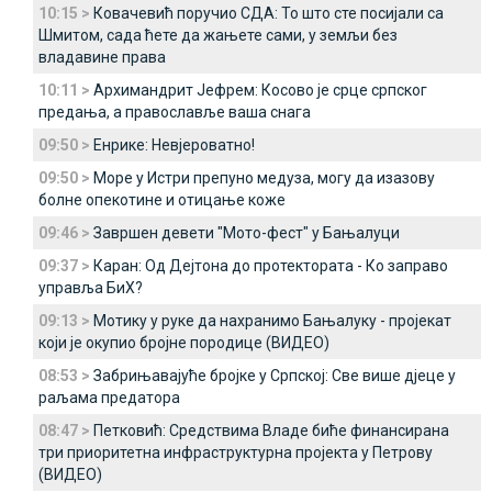
10:15 >
Ковачевић поручио СДА: То што сте посијали са
Шмитом, сада ћете да жањете сами, у земљи без
владавине права
10:11 >
Архимандрит Јефрем: Косово је срце српског
предања, а православље ваша снага
09:50 >
Енрике: Невјероватно!
09:50 >
Море у Истри препуно медуза, могу да изазову
болне опекотине и отицање коже
09:46 >
Завршен девети "Мото-фест" у Бањалуци
09:37 >
Каран: Од Дејтона до протектората - Ко заправо
управља БиХ?
09:13 >
Мотику у руке да нахранимо Бањалуку - пројекат
који је окупио бројне породице (ВИДЕО)
08:53 >
Забрињавајуће бројке у Српској: Све више дјеце у
раљама предатора
08:47 >
Петковић: Средствима Владе биће финансирана
три приоритетна инфраструктурна пројекта у Петрову
(ВИДЕО)