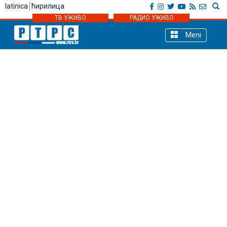
latinica
ћирилица
ТВ УЖИВО
РАДИО УЖИВО
Meni