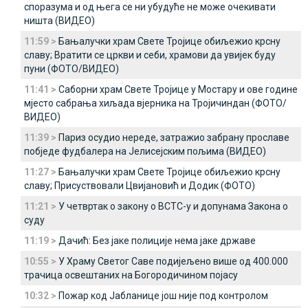
споразума и од њега се ни убудуће не може очекивати
ништа (ВИДЕО)
11:59 >
Бањалучки храм Свете Тројице обиљежио крсну
славу; Вратити се цркви и себи, храмови да увијек буду
пуни (ФОТО/ВИДЕО)
11:41 >
Саборни храм Свете Тројице у Мостару и ове године
мјесто сабрања хиљада вјерника на Тројичиндан (ФОТО/
ВИДЕО)
11:39 >
Париз осудио нереде, затражио забрану прославе
побједе фудбалера на Јелисејским пољима (ВИДЕО)
11:27 >
Бањалучки храм Свете Тројице обиљежио крсну
славу; Присуствовали Цвијановић и Додик (ФОТО)
11:21 >
У четвртак о закону о ВСТС-у и допунама Закона о
суду
11:19 >
Дачић: Без јаке полиције нема јаке државе
10:55 >
У Храму Светог Саве подијељено више од 400.000
трачица освештаних на Богородичином појасу
10:32 >
Пожар код Jабланице још није под контролом