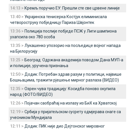
14:13 >
Кремљ поручио ЕУ: Прешли сте све црвене линије
13:40 >
Украјинска тенисерка Костјук елиминисала
четвороструку побjедницу Париза Швјонтек
13:36 >
Полиција послије побједе ПСЖ у Лиги шампиона
ухапсила око 780 особа
13:35 >
Лукашенко упозорио на посљедице војног напада
на Бјелорусију
13:25 >
Београд: Одржана академија поводом Дана МУП-а
и полиције, уручена признања
12:50 >
Додик: Потребан здрав разум у политици, највише
Бошњацима, тражити рјешење мирног разлаза (ВИДЕО)
12:35 >
Озрен чува традицију: Косидба поново окупила
народ (ФОТО/ВИДЕО)
12:26 >
Појачан саобраћај на излазу из БиХ ка Хрватској
12:19 >
Србија у пријатељском сусрету одмјерава снаге са
учесником Мундијала
12:11 >
Додик: ПИК није дио Дејтонског мировног