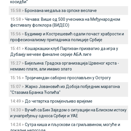
косидби"
15:58 >
Бронзана медаља за српске веслаче
15:58 >
Чечава: Више од 500 учесника на Међународном
фестивалу фолклора (ВИДЕО)
15:56 >
Будимир и Кострешевић одали почаст храбрости и
професионализму припадника полиције Србије
15:41 >
Кошаркашки клуб Партизан прихватио да игра у
Дубаију мечеве финалне серије АБА лиге
15:27 >
Бијељина: Градска организација Црвеног крста -
немамо плате, али имамо злато
15:16 >
Тројичиндан саборно прослављен у Oстрогу
15:07 >
Жарко Јовановић из Добоја побједник маратона
"Стазама Бранка Ћопића"
14:49 >
До четвртка промјенљиво вријеме
14:30 >
Вучић са Бин Заједом о ситуацији на Блиском истоку
и унапређењу односа Србије и УАЕ
14:24 >
Сутра киша и пљускови са грмљавином, могуће и
локалне непогоде