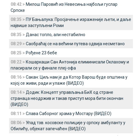
08:42 >
Милош Паровић из Невесиња најбољи гуслар
Српске
08:35 >
ПУ Бањалука: Просјачење израженије љети, и даље
највише заступљени Роми
08:35 >
Данас топло, али нестабилно
08:29 >
Саобраћај се на већини путева одвија несметано
08:25 >
Рођене 23 бебе
08:22 >
Кошаркаши Сан Антонија елиминисали Оклахому и
пласирали се у финале плеј-офа
08:16 >
Сакан: Циљ нам је да Котор Варош буде општина у
којој се живи, ради и улаже (ВИДЕО)
08:14 >
Додик: Концепт управљања БиХ од стране
странаца неодржив и такав приступ мора бити окончан
(ВИДЕО)
08:11 >
Слава Саборног храма у Мостару (ВИДЕО)
08:06 >
Упад тзв. косовске полиције у српску амбуланту у
Обилићу, објекат запечаћен (ВИДЕО)