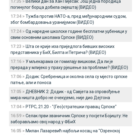
17:35 >
Велики дан за Хан Пијесак: Још једна породица
погинулог борца добила смјештај (ВИДЕО)
17:34 >
Тужба против НАТО-а, пред међународним судом,
због бомбардовања уранијумом (ВИДЕО)
17:24 >
Од наредне школске године бесплатни уџбеници у
свим основним школама Српске (ВИДЕО)
17:23 >
Шта се крије иза приједлога бивших високих
представника у БиХ, Билта и Петрича? (ВИДЕО)
17:16 >
У мљекарама се гомилају вишкови; Да ли је
прерада у млијеко у праху рјешење за проблеме? (ВИДЕО)
17:06 >
Додик: Сребреница и околна села су мјесто српске
патње, али и поноса
17:05 >
ДНЕВНИК 2: Додик - од Савјета за спровођење
мира ништа добро не очекујемо, није дио Дејтона
17:04 >
РТРС, 21.20 - "(Гео)стратешки правац Српске"
16:59 >
Селак први званичник Српске у посјети Бојишту: Не
заборављамо свој народ у ФБиХ
16:05 >
Милан Лазаревић најбољи косац на "Озренској