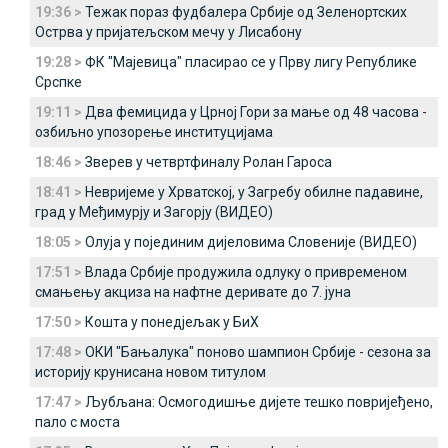
19:36 >
Тежак пораз фудбалера Србије од Зеленортских
Острва у пријатељском мечу у Лисабону
19:28 >
ФК "Мајевица" пласирао се у Прву лигу Републике
Срспке
19:11 >
Два фемицида у Црној Гори за мање од 48 часова -
озбиљно упозорење институцијама
18:46 >
Зверев у четвртфиналу Ролан Гароса
18:41 >
Невријеме у Хрватској, у Загребу обилне падавине,
град у Међимурју и Загорју (ВИДЕО)
18:05 >
Олуја у појединим дијеловима Словеније (ВИДЕО)
17:51 >
Влада Србије продужила одлуку о привременом
смањењу акциза на нафтне деривате до 7. јуна
17:50 >
Кошта у понедјељак у БиХ
17:48 >
ОКИ "Бањалука" поново шампион Србије - сезона за
историју крунисана новом титулом
17:47 >
Љубљана: Осмогодишње дијете тешко повријеђено,
пало с моста