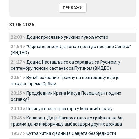
31.05.2026.
22:00 >
Додик прославио унукино пунољетство
21:54 >
"Скрнављењем Дејтона хтјели да нестане Српска"
(ВИДЕО)
21:27 >
Додик: Наставља се са сарадња са Русијом, у
септембру поново састанак са Путином (ВИДЕО)
20:51 >
Вучић захвалио Трампу на поштовању које је
показао према Србији
20:25 >
Предсједник Ирана Масуд Пезешкијан поднио
оставку?
20:10 >
Погинуо возач трактора у Мркоњић Граду
19:45 >
Кошарац: Да је Бакиру стало до грађана, не би
тражио да их информишу амбасадори других држава
19:37 >
Сутра хитна сједница Савјета безбједности