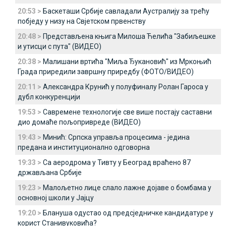
20:53 >
Баскеташи Србије савладали Аустралију за трећу
побједу у низу на Свјетском првенству
20:48 >
Представљена књига Милоша Ћелића "Забиљешке
и утисци с пута" (ВИДЕО)
20:38 >
Малишани вртића "Миља Ђукановић" из Мркоњић
Града приредили завршну приредбу (ФОТО/ВИДЕО)
20:11 >
Александра Крунић у полуфиналу Ролан Гароса у
дубл конкуренцији
19:53 >
Савремене технологије све више постају саставни
дио домаће пољопривреде (ВИДЕО)
19:43 >
Минић: Српска управља процесима - једина
предана и институционално одговорна
19:33 >
Са аеродрома у Тивту у Београд враћено 87
држављана Србије
19:23 >
Малољетно лице слало лажне дојаве о бомбама у
основној школи у Јајцу
19:20 >
Блануша одустао од предсједничке кандидатуре у
корист Станивуковића?