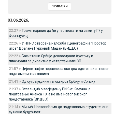
03.06.2026.
22:27 >
Трамп најавио да ће учествовати на самиту Г7 у
Француској
22:26 >
У НПРС отворена изложба сценографија "Простор
игре" Драгане Пурковић Мацан (ВИДЕО)
22:22 >
Баскеташи Србије декласирали Аустрију и
пласирали се директно у четвртфинале СП
21:57 >
Цијене нафте порасле за око два одсто након новог
пада америчких залиха
21:41 >
Од сутра једним тагом кроз Србију и Српску
21:37 >
Стевандић о засједању ПИК-а: Кључно је
поштовање Анекса 10, а не име новог високог
представника (ВИДЕО)
21:14 >
Минић: Наставићемо да подржавамо студенте, они
су наша будућност