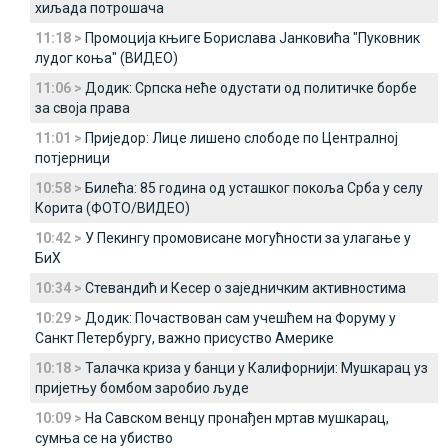
хиљада потрошача
11:18 >
Промоција књиге Борислава Јанковића "Пуковник
лудог коња" (ВИДЕО)
11:06 >
Додик: Српска неће одустати од политичке борбе
за своја права
11:01 >
Приједор: Лице лишено слободе по Централној
потјерници
10:58 >
Билећа: 85 година од усташког покоља Срба у селу
Корита (ФОТО/ВИДЕО)
10:42 >
У Пекингу промовисане могућности за улагање у
БиХ
10:34 >
Стевандић и Кесер о заједничким активностима
10:29 >
Додик: Почаствован сам учешћем на Форуму у
Санкт Петербургу, важно присуство Америке
10:18 >
Талачка криза у банци у Калифорнији: Мушкарац уз
пријетњу бомбом заробио људе
10:09 >
На Савском венцу пронађен мртав мушкарац,
сумња се на убиство