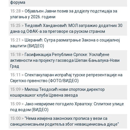
форума
15:28 >
Објављен Јавни позив за додјелу подстицаја за
улагања у 2026. години
15:25 >
Ђедовић Хандановић: МОЛ затражио додатних 30
дана од ОФАК-а за преговоре са руском страном
15:21 >
Шеранић: Сутра разматрање Закона о социјалној
заштити (ВИДЕО)
15:18 >
Гасификација Републике Српске: Усклађене
активности на пројекту гасовода Шепак-Бањалука-Нови
Град
15:11 >
Спектакуларан испраћај турске репрезентације на
Свјетско првенство (ФОТО/ВИДЕО)
15:09 >
Милош Теодосић нови спортски директор
кошаркашког клуба Црвена звезда
15:09 >
Јако невријеме погодило Хрватску: Сплитске улице
под водом (ВИДЕО)
15:00 >
"Нема измјена законских прописа у вези са
санкционисањем родитеља због невакцинисања дјеце"