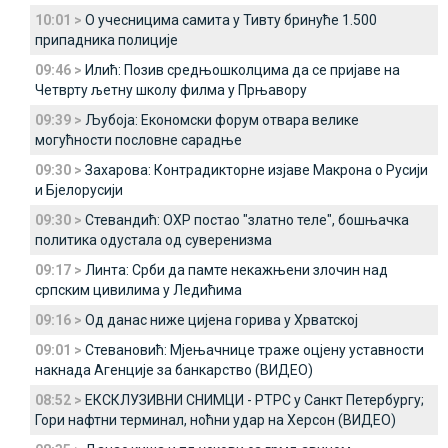
10:01 >
О учесницима самита у Тивту бринуће 1.500
припадника полиције
09:46 >
Илић: Позив средњошколцима да се пријаве на
Четврту љетну школу филма у Прњавору
09:39 >
Љубоја: Економски форум отвара велике
могућности пословне сарадње
09:30 >
Захарова: Контрадикторне изјаве Макрона о Русији
и Бјелорусији
09:30 >
Стевандић: ОХР постао "златно теле", бошњачка
политика одустала од суверенизма
09:17 >
Линта: Срби да памте некажњени злочин над
српским цивилима у Ледићима
09:16 >
Од данас ниже цијена горива у Хрватској
09:01 >
Стевановић: Мјењачнице траже оцјену уставности
накнада Агенције за банкарство (ВИДЕО)
08:52 >
ЕКСКЛУЗИВНИ СНИМЦИ - РТРС у Санкт Петербургу;
Гори нафтни терминал, ноћни удар на Херсон (ВИДЕО)