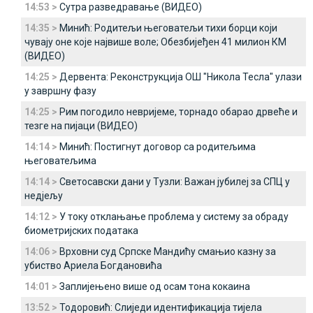
14:53 >
Сутра разведравање (ВИДЕО)
14:35 >
Минић: Родитељи његоватељи тихи борци који
чувају оне које највише воле; Обезбијеђен 41 милион КМ
(ВИДЕО)
14:25 >
Дервента: Реконструкција ОШ "Никола Тесла" улази
у завршну фазу
14:25 >
Рим погодило невријеме, торнадо обарао дрвеће и
тезге на пијаци (ВИДЕО)
14:14 >
Минић: Постигнут договор са родитељима
његоватељима
14:14 >
Светосавски дани у Тузли: Важан јубилеј за СПЦ у
недјељу
14:12 >
У току отклањање проблема у систему за обраду
биометријских података
14:06 >
Врховни суд Српске Мандићу смањио казну за
убиство Ариела Богдановића
14:01 >
Заплијењено више од осам тона кокаина
13:52 >
Тодоровић: Слиједи идентификација тијела