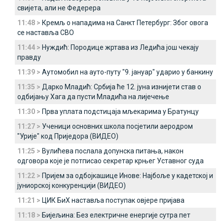
свијета, али не Федерера
11:48 >
Кремљ о нападима на Санкт Петербург: Због овога
се наставља СВО
11:44 >
Нуждић: Породице жртава из Ледића још чекају
правду
11:39 >
Аутомобил на ауто-путу "9. јануар" ударио у банкину
11:35 >
Дарко Младић: Србија ће 12. јуна изнијети став о
одбијању Хага да пусти Младића на лијечење
11:30 >
Прва уплата подстицаја мљекарима у Братунцу
11:27 >
Ученици основних школа посјетили аеродром
"Урије" код Приједора (ВИДЕО)
11:25 >
Вулићева послала допунска питања, након
одговора које је потписао секретар крњег Уставног суда
11:22 >
Пријем за одбојкашице Инове: Најбоље у кадетској и
јуниорској конкуренцији (ВИДЕО)
11:21 >
ЦИК БиХ наставља поступак овјере пријава
11:18 >
Бијељина: Без електричне енергије сутра пет