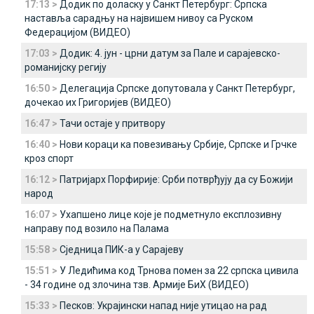
17:13 >
Додик по доласку у Санкт Петербург: Српска
наставља сарадњу на највишем нивоу са Руском
Федерацијом (ВИДЕО)
17:03 >
Додик: 4. јун - црни датум за Пале и сарајевско-
романијску регију
16:50 >
Делегација Српске допутовала у Санкт Петербург,
дочекао их Григоријев (ВИДЕО)
16:47 >
Тачи остаје у притвору
16:40 >
Нови кораци ка повезивању Србије, Српске и Грчке
кроз спорт
16:12 >
Патријарх Порфирије: Срби потврђују да су Божији
народ
16:07 >
Ухапшено лице које је подметнуло експлозивну
направу под возило на Палама
15:58 >
Сједница ПИК-а у Сарајеву
15:51 >
У Ледићима код Трнова помен за 22 српска цивила
- 34 године од злочина тзв. Армије БиХ (ВИДЕО)
15:33 >
Песков: Украјински напад није утицао на рад