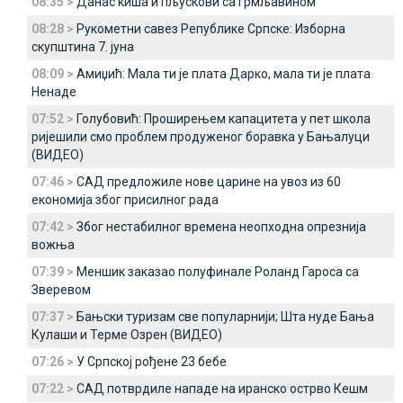
08:35 >
Данас киша и пљускови са грмљавином
08:28 >
Рукометни савез Републике Српске: Изборна
скупштина 7. јуна
08:09 >
Амиџић: Мала ти је плата Дарко, мала ти је плата
Ненаде
07:52 >
Голубовић: Проширењем капацитета у пет школа
ријешили смо проблем продуженог боравка у Бањалуци
(ВИДЕО)
07:46 >
САД предложиле нове царине на увоз из 60
економија због присилног рада
07:42 >
Због нестабилног времена неопходна опрезнија
вожња
07:39 >
Меншик заказао полуфинале Роланд Гароса са
Зверевом
07:37 >
Бањски туризам све популарнији; Шта нуде Бања
Кулаши и Терме Озрен (ВИДЕО)
07:26 >
У Српској рођене 23 бебе
07:22 >
САД потврдиле нападе на иранско острво Кешм