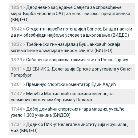
18:54 >
Дводневно засједање Савјета за спровођење
мира: Борба Европе и САД за новог високог представника
(ВИДЕО)
18:42 >
Студенти највећи потенцијал Српске, Влада настоји
да им обезбиједи најбоље услове за школовање (ВИДЕО)
18:32 >
Требињски гимназијалац Вук Јанковић осваја
математичке олимпијаде широм свијета (ВИДЕО)
18:29 >
Сабаленка завршила такмичење на Ролан Гаросу
18:11 >
ДНЕВНИК 2: Делегација Српске допутовала у Санкт
Петербург
18:01 >
Преминуо спортски коментатор Един Авдић
17:47 >
Минић и Мастиловић положили вијенац на
споменик погинулим борцима у Палама
17:44 >
Добој домаћин спортских игара младих, учешће
узело 1.300 ученика (ВИДЕО)
17:31 >
Додик о ПИК-у: Нелегална институција и рушилац
БиХ (ВИДЕО)