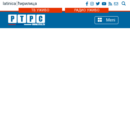
latinica
ћирилица
ТВ УЖИВО
РАДИО УЖИВО
Meni