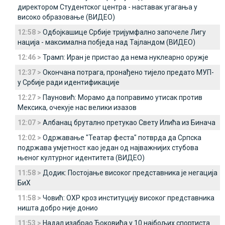
директором Студентског центра - наставак угагања у
високо образовање (ВИДЕО)
12:58 >
Одбојкашице Србије тријумфално започеле Лигу
нација - максимална побједа над Тајландом (ВИДЕО)
12:46 >
Трамп: Иран је пристао да нема нуклеарно оружје
12:37 >
Окончана потрага, пронађено тијело предато МУП-
у Србије ради идентификације
12:27 >
Пауновић: Морамо да поправимо утисак против
Мексика, очекује нас велики изазов
12:07 >
Албанац брутално претукао Свету Илића из Бинача
12:02 >
Одржавање "Театар феста" потврда да Српска
подржава умјетност као један од најважнијих стубова
њеног културног идентитета (ВИДЕО)
11:58 >
Додик: Постојање високог представника је негација
БиХ
11:58 >
Човић: ОХР кроз институцију високог представника
ништа добро није донио
11:53 >
Надал изабрао Ђоковића у 10 најбољих спортиста