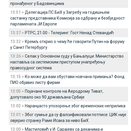
пронађеног у Бадовинцима
13:51 >
Делегација ПС БиХ у Загребу на годишњем
састанку представника Комисија за одбрану и безбједност
парламената ЈИ Европе
13:37 >
РТРС, 21.00 - Телеринг: Гост Ненад Стевандић
13:32 >
Кремљ открио о чему ће говорити Путин на форуму
у Санкт Петербургу
13:26 >
Селак у Основном суду у Бањалуци: Министарство
наставља са системским приступом унапређењу
правосудног система
13:15 >
Ко може да вам обустави новчана примања? Фонд
ПИО објавио листу фирми
13:05 >
Појачане контроле на Аеродрому Тиват,
допутовало око 90 држављана Србије
13:02 >
Наранџасто упозорење због временских неприлика
13:01 >
Због сумње да су фалсификовали потписе: ЦИК није
овјерио странку Раме Исака за ниво БиХ
13:00 >
Мастиловић у И. Сарајеву са деканима и