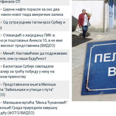
ртфинале СП
 >
Цијене нафте порасле за око два
 након новог пада америчких залиха
 >
Од сутра једним тагом кроз Србију и
у
 >
Стевандић о засједању ПИК-а:
о је поштовање Анекса 10, а не име
 високог представника (ВИДЕО)
 >
Минић: Наставићемо да подржавамо
нте, они су наша будућност
 >
Баскеташи Србије савладали
алију за трећу побједу у низу на
ском првенству
 >
Представљена књига Милоша
а "Забиљешке и утисци с пута"
ЕО)
 >
Малишани вртића "Миља Ђукановић"
коњић Града приредили завршну
едбу (ФОТО/ВИДЕО)