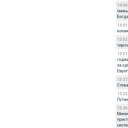
14:06
смањи
Богд
14:01
кока
13:52
тијел
13:51
годиш
за од
Евро
13:37
Стев
13:32
Путин
13:26
Минис
прист
сист