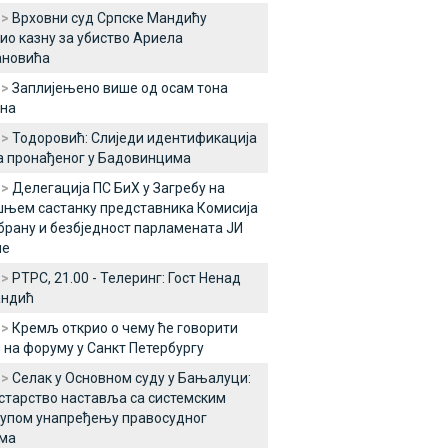
 >
Врховни суд Српске Мандићу
о казну за убиство Ариела
ановића
 >
Заплијењено више од осам тона
ина
 >
Тодоровић: Слиједи идентификација
а пронађеног у Бадовинцима
 >
Делегација ПС БиХ у Загребу на
њем састанку представника Комисија
брану и безбједност парламената ЈИ
пе
 >
РТРС, 21.00 - Телеринг: Гост Ненад
андић
 >
Кремљ открио о чему ће говорити
 на форуму у Санкт Петербургу
 >
Селак у Основном суду у Бањалуци:
тарство наставља са системским
упом унапређењу правосудног
ема