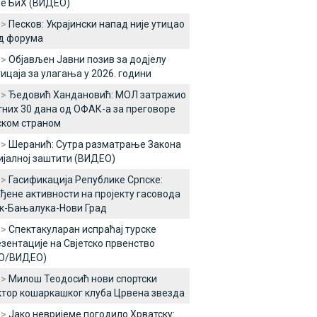
е БиХ (ВИДЕО)
 >
Песков: Украјински напад није утицао
д форума
 >
Објављен Јавни позив за додјелу
ицаја за улагања у 2026. години
 >
Ђедовић Хандановић: МОЛ затражио
них 30 дана од ОФАК-а за преговоре
ском страном
 >
Шеранић: Сутра разматрање Закона
ијалној заштити (ВИДЕО)
 >
Гасификација Републике Српске:
ђене активности на пројекту гасовода
к-Бањалука-Нови Град
 >
Спектакуларан испраћај турске
зентације на Свјетско првенство
О/ВИДЕО)
 >
Милош Теодосић нови спортски
тор кошаркашког клуба Црвена звезда
 >
Јако невријеме погодило Хрватску: