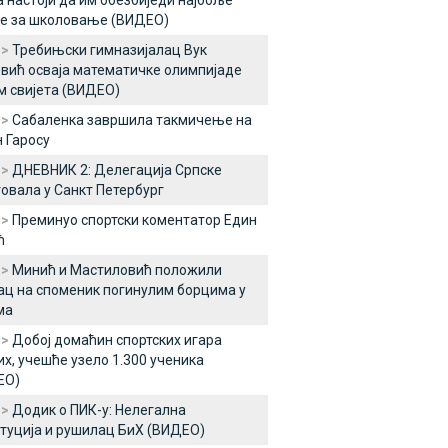
 настоји да им обезбиједи најбоље
е за школовање (ВИДЕО)
 >
Требињски гимназијалац Вук
вић осваја математичке олимпијаде
 свијета (ВИДЕО)
 >
Сабаленка завршила такмичење на
 Гаросу
 >
ДНЕВНИК 2: Делегација Српске
овала у Санкт Петербург
 >
Преминуо спортски коментатор Един
ћ
 >
Минић и Мастиловић положили
ац на споменик погинулим борцима у
ма
 >
Добој домаћин спортских игара
х, учешће узело 1.300 ученика
ЕО)
 >
Додик о ПИК-у: Нелегална
туција и рушилац БиХ (ВИДЕО)