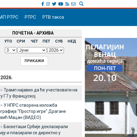
МП РТРС
РТРС
РТВ такса
ПОЧЕТНА - АРХИВА
УТО
СРИ
ЧЕТ
ПЕТ
СУБ
НЕД
.2026.
 >
Трамп најавио да ће учествовати на
у Г7 у Француској
 >
У НПРС отворена изложба
графија "Простор игре" Драгане
овић Мацан (ВИДЕО)
 >
Баскеташи Србије декласирали
ију и пласирали се директно у