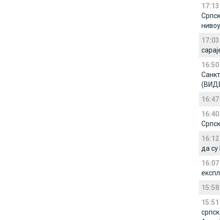
17:13
Српск
нивоу
17:03
сарај
16:50
Санкт
(ВИД
16:47
16:40
Српск
16:12
да су
16:07
експл
15:58
15:51
српск