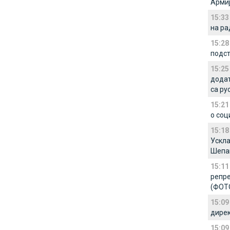
Армиј
15:33
на ра
15:28
подст
15:25
додат
са ру
15:21
о соц
15:18
Ускла
Шепа
15:11
репре
(ФОТ
15:09
дирек
15:09