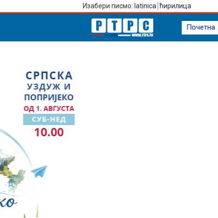
Изабери писмо:
latinica
ћирилица
Почетна