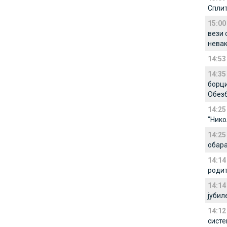
Сплит
15:00
вези 
невак
14:53
14:35
борци
Обезб
14:25
"Нико
14:25
обара
14:14
роди
14:14
јубил
14:12
систе