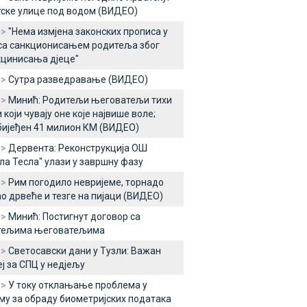
ске улице под водом (ВИДЕО)
 >
"Нема измјена законских прописа у
са санкционисањем родитеља због
цинисања дјеце"
 >
Сутра разведравање (ВИДЕО)
 >
Минић: Родитељи његоватељи тихи
 који чувају оне које највише воле;
ијеђен 41 милион КМ (ВИДЕО)
 >
Дервента: Реконструкција ОШ
ла Тесла" улази у завршну фазу
 >
Рим погодило невријеме, торнадо
о дрвеће и тезге на пијаци (ВИДЕО)
 >
Минић: Постигнут договор са
тељима његоватељима
 >
Светосавски дани у Тузли: Важан
еј за СПЦ у недјељу
 >
У току отклањање проблема у
му за обраду биометријских података