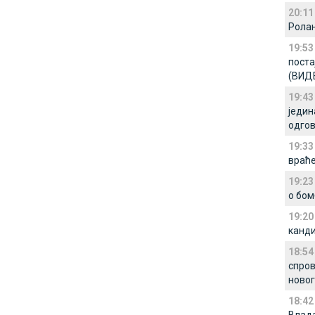
20:11
Ролан
19:53
поста
(ВИД
19:43
једин
одго
19:33
враће
19:23
о бом
19:20
канди
18:54
спров
новог
18:42