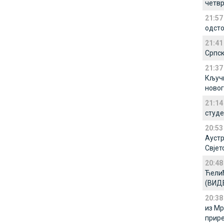
четв
21:57
одсто
21:41
Српск
21:37
Кључн
новог
21:14
студе
20:53
Аустр
Свјет
20:48
Ћелић
(ВИД
20:38
из Мр
прир