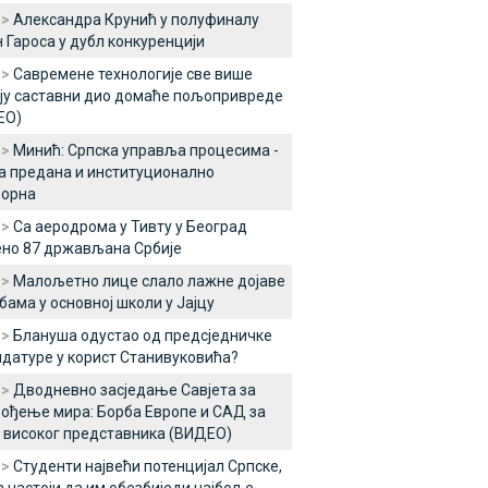
 >
Александра Крунић у полуфиналу
 Гароса у дубл конкуренцији
 >
Савремене технологије све више
ју саставни дио домаће пољопривреде
ЕО)
 >
Минић: Српска управља процесима -
а предана и институционално
ворна
 >
Са аеродрома у Тивту у Београд
но 87 држављана Србије
 >
Малољетно лице слало лажне дојаве
бама у основној школи у Јајцу
 >
Блануша одустао од предсједничке
датуре у корист Станивуковића?
 >
Дводневно засједање Савјета за
ођење мира: Борба Европе и САД за
 високог представника (ВИДЕО)
 >
Студенти највећи потенцијал Српске,