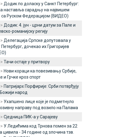
 >
Додик по доласку у Санкт Петербург:
а наставља сарадњу на највишем
 са Руском Федерацијом (ВИДЕО)
 >
Додик: 4. јун - црни датум за Пале и
евско-романијску регију
 >
Делегација Српске допутовала у
 Петербург, дочекао их Григоријев
ЕО)
 >
Тачи остаје у притвору
 >
Нови кораци ка повезивању Србије,
е и Грчке кроз спорт
 >
Патријарх Порфирије: Срби потврђују
 Божији народ
 >
Ухапшено лице које је подметнуло
озивну направу под возило на Палама
 >
Сједница ПИК-а у Сарајеву
 >
У Ледићима код Трнова помен за 22
а цивила - 34 године од злочина тзв.