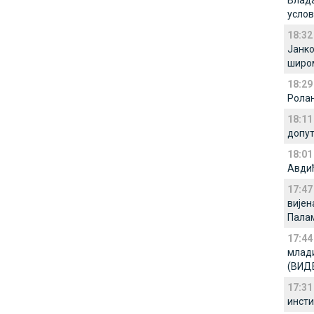
Влада
услов
18:32
Јанко
широм
18:29
Ролан
18:11
допут
18:01
Авди
17:47
вијен
Пала
17:44
млади
(ВИД
17:31
инсти