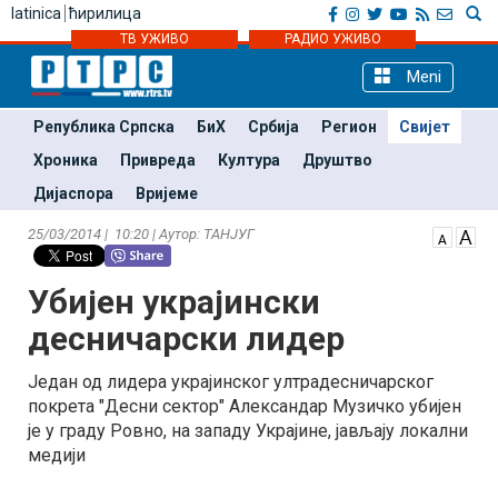
latinica
ћирилица
ТВ УЖИВО
РАДИО УЖИВО
Meni
Република Српска
БиХ
Србија
Регион
Свијет
Хроника
Привреда
Култура
Друштво
Дијаспора
Вријеме
25/03/2014 | 10:20 | Аутор: ТАНЈУГ
Убијен украјински
десничарски лидер
Један од лидера украјинског ултрадесничарског
покрета "Десни сектор" Александар Музичко убијен
је у граду Ровно, на западу Украјине, јављају локални
медији