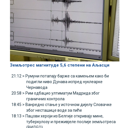
Земљотрес магнитуде 5,6 степени на Aљасци
21:12 >
Румуни потапају барже са камењем како би
подигли ниво Дунава испред нуклеарке
Чернавода
20:58 >
Рим одбацио ултиматум Mадрида због
граничних контрола
18:45 >
Ванредно стање у источном дијелу Словачке
због несташице воде за пиће
18:13 >
Пацови хероји из Белгије откривају мине,
туберкулозу и преживјеле послије земљотреса
(ВИДЕО)