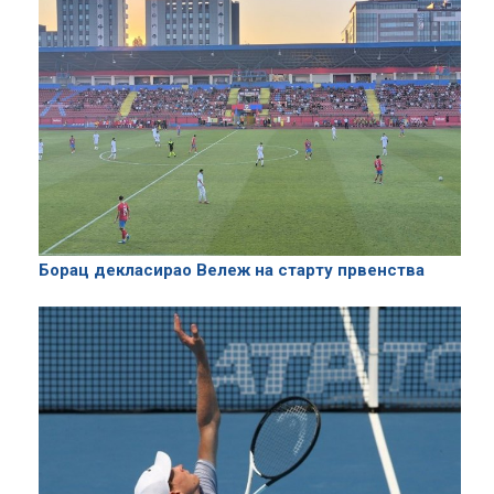
Борац декласирао Вележ на старту првенства