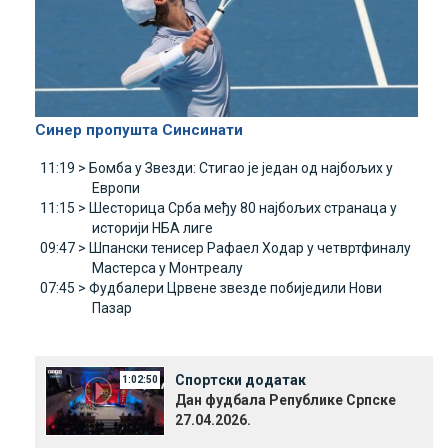
Синер пропушта Синсинати
11:19 >
Бомба у Звезди: Стигао је један од најбољих у
Европи
11:15 >
Шесторица Срба међу 80 најбољих странаца у
историји НБА лиге
09:47 >
Шпански тенисер Рафаел Ходар у четвртфиналу
Мастерса у Монтреалу
07:45 >
Фудбалери Црвене звезде побиједили Нови
Пазар
Спортски додатак
1:02:50
Дан фудбала Републике Српске
27.04.2026.