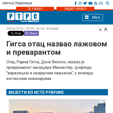
latinica
ћирилица
ТВ УЖИВО
РАДИО УЖИВО
Meni
28/04/2014 | 22:06 | Аутор: Агенције
Гигса отац назвао лажовом
и преварантом
Отац Рајана Гигса, Дени Вилсон, назвао је
привременог менаџера Манчестер Јунајтеда
"варалицом и невјерним лажовом", у интевјуу
енглеским новинарима.
ВИЈЕСТИ ИЗ ИСТЕ РУБРИКЕ