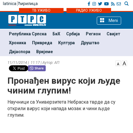
latinica
ћирилица
ТВ УЖИВО
РАДИО УЖИВО
Meni
Република Српска
БиХ
Србија
Регион
Свијет
Хроника
Привреда
Култура
Друштво
Дијаспора
Вријеме
11/11/2014 | 11:17 | Аутор: АП
Пронађен вирус који људе
чиним глупим!
Научници са Универзитета Небраска тврде да су
открили вирус који напада мозак и чини људе
глупим.