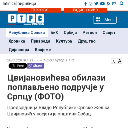
latinica
ћирилица
ТВ УЖИВО
РАДИО УЖИВО
Meni
Република Српска
БиХ
Србија
Регион
Свијет
Хроника
Привреда
Култура
Друштво
Дијаспора
Вријеме
20/03/2018 | 11:57 ⇒ 15:53 | Аутор: РТРС
Цвијановићева обилази
поплављено подручје у
Српцу (ФОТО)
Предсједница Владе Републике Српске Жељка
Цвијановић у посјети је општини Србац.