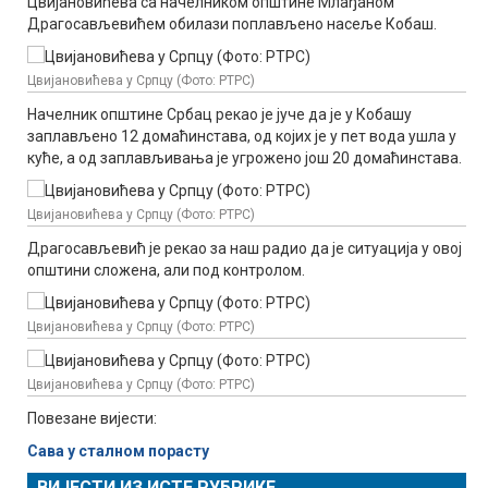
Цвијановићева са начелником општине Млађаном
Драгосављевићем обилази поплављено насеље Кобаш.
Цвијановићева у Српцу (Фото: РТРС)
Начелник општине Србац рекао је јуче да је у Кобашу
заплављено 12 домаћинстава, од којих је у пет вода ушла у
куће, а од заплављивања је угрожено још 20 домаћинстава.
Цвијановићева у Српцу (Фото: РТРС)
Драгосављевић је рекао за наш радио да је ситуација у овој
општини сложена, али под контролом.
Цвијановићева у Српцу (Фото: РТРС)
Цвијановићева у Српцу (Фото: РТРС)
Повезане вијести:
Сава у сталном порасту
ВИЈЕСТИ ИЗ ИСТЕ РУБРИКЕ