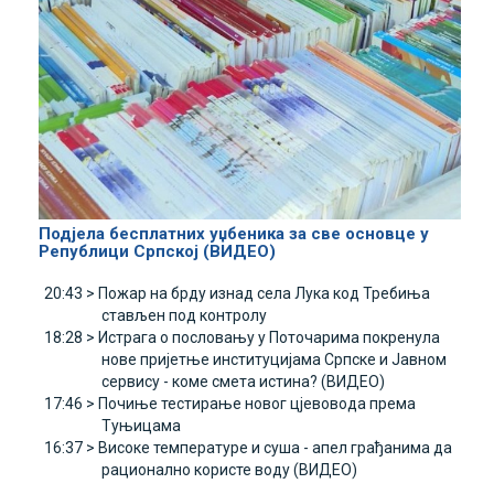
Подјела бесплатних уџбеника за све основце у
Републици Српској (ВИДЕО)
20:43 >
Пожар на брду изнад села Лука код Требиња
стављен под контролу
18:28 >
Истрага о пословању у Поточарима покренула
нове пријетње институцијама Српске и Јавном
сервису - коме смета истина? (ВИДЕО)
17:46 >
Почиње тестирање новог цјевовода према
Туњицама
16:37 >
Високе температуре и суша - апел грађанима да
рационално користе воду (ВИДЕО)