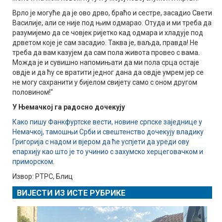
Врло је могуће да је ово дрво, браћо и сестре, засадио Свети
Василије, али се није под њим одмарао. Отуда и ми треба да
разумијемо да се човјек ријетко кад одмара и хладује под
дрветом које је сам засадио. Таква је, ваљда, правда! Не
треба да вам казујем да сам пола живота провео с вама.
Можда је и сувишно напомињати да ми пола срца остаје
овдје и да ћу се вратити једног дана да овдје умрем јер се
не могу сахранити у бијелом свијету само с оном другом
половином!"
У Њемачкој га радосно дочекују
Како пишу Фанкфуртске вести, новине српске заједнице у
Немачкој, тамошњи Срби и свештенство дочекују владику
Григорија с надом и вјером да ће успјети да уреди ову
епархију као што је то учинио с захумско херцеговачком и
приморском
.
Извор: РТРС, Блиц
ВИЈЕСТИ ИЗ ИСТЕ РУБРИКЕ