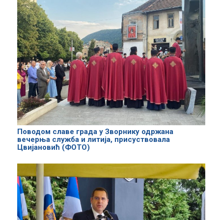
Поводом славе града у Зворнику одржана
вечерња служба и литија, присуствовала
Цвијановић (ФОТО)