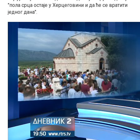
"пола срца остаје у Херцеговини и да ће се вратити
једног дана".