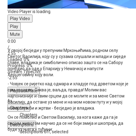
Video Player is loading.
Play Video
Play
Mute
0:00
/
У својој бесједи у препуним Мркоњићима, родном селу
2:55
Светог Василија, коју су у сузама слушали и млади и сиједе
Loaded
: 0%
главе, владика је симболично описао зашто се на Сабору
Progress
: 0%
понудио да оде у Епархију у Немачкој и напусти
Stream Type
LIVE
Херцеговину коју воли.
-2:55
- Човјек се ријетко кад одмара и хладује под дрветом које је
сам засадио. Таква је, ваљда, правда! Молим вас
Playback Rate
најпонизније и свим срцем да се молите и за мене Светом
1x
Василију, да остане уз мене и на мом новом путу и у мојој
Chapters
новој служби и жртви - бесједио је владика.
Chapters
Он се помолио и Светом Василију, за кога каже да га је
својим животом научио да се не боји змија и шкоприја, да
Descriptions
буде уз њега у туђини:
descriptions off
, selected