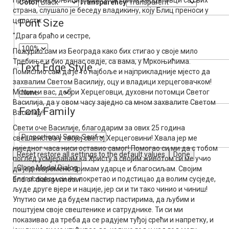
Препуни Мркоњићи у који су се слили Херцеговци са свих
Color
Transparency
страна, слушало је беседу владикину, коју Блиц преноси у
целости:
Font Size
"Драга браћо и сестре,
Пожурио сам из Београда како бих стигао у своје мило
Требиње и био данас овдје, са вама, у Мркоњићима.
Text Edge Style
Помислио сам да је то најбоље и најприкладније мјесто да
захвалим Светом Василију, оцу и владици херцеговачком!
Молим и вас, добри Херцеговци, духовни потомци Светог
Василија, да у овом часу заједно са мном захвалите Светом
Font Family
Василију!
Свети оче Василије, благодарим за ових 25 година
свештенства у твојој светој Херцеговини! Хвала јер ме
ниједног часа ниси оставио самог! Помогао си ми да с тобом
Reset
restore all settings to the default values
Done
поглед усмјеравам ка Христу а својим животом си ме учио
Close Modal Dialog
да једновремено примам ударце и благосиљам. Својим
благословом си ме покретао и подстицао да волим сусједе,
End of dialog window.
људе друге вјере и нације, јер си и ти тако чинио и чиниш!
Упутио си ме да будем пастир пастирима, да љубим и
поштујем своје свештенике и сатруднике. Ти си ми
показивао да треба да се радујем туђој срећи и напретку, и