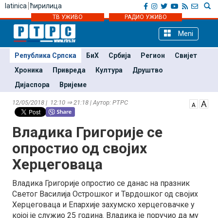
latinica
ћирилица
ТВ УЖИВО
РАДИО УЖИВО
Meni
Република Српска
БиХ
Србија
Регион
Свијет
Хроника
Привреда
Култура
Друштво
Дијаспора
Вријеме
12/05/2018 | 12:10 ⇒ 21:18 | Аутор: РТРС
Владика Григорије се
опростио од својих
Херцеговаца
Владика Григорије опростио се данас на празник
Светог Василија Острошког и Тврдошког од својих
Херцеговаца и Епархије захумско херцеговачке у
којој је служио 25 година. Владика је поручио да му