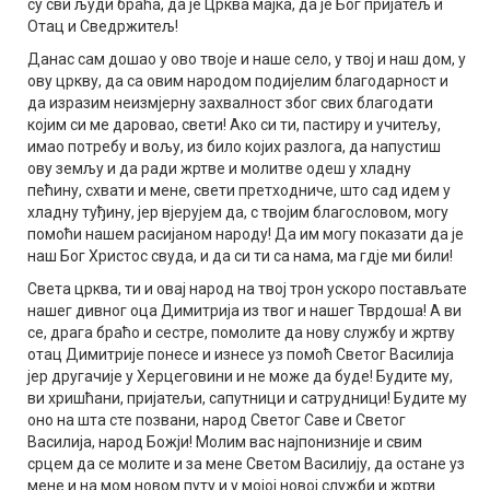
су сви људи браћа, да је Црква мајка, да је Бог пријатељ и
Отац и Сведржитељ!
Данас сам дошао у ово твоје и наше село, у твој и наш дом, у
ову цркву, да са овим народом подијелим благодарност и
да изразим неизмјерну захвалност због свих благодати
којим си ме даровао, свети! Ако си ти, пастиру и учитељу,
имао потребу и вољу, из било којих разлога, да напустиш
ову земљу и да ради жртве и молитве одеш у хладну
пећину, схвати и мене, свети претходниче, што сад идем у
хладну туђину, јер вјерујем да, с твојим благословом, могу
помоћи нашем расијаном народу! Да им могу показати да је
наш Бог Христос свуда, и да си ти са нама, ма гдје ми били!
Света црква, ти и овај народ на твој трон ускоро постављате
нашег дивног оца Димитрија из твог и нашег Тврдоша! А ви
се, драга браћо и сестре, помолите да нову службу и жртву
отац Димитрије понесе и изнесе уз помоћ Светог Василија
јер другачије у Херцеговини и не може да буде! Будите му,
ви хришћани, пријатељи, сапутници и сатрудници! Будите му
оно на шта сте позвани, народ Светог Саве и Светог
Василија, народ Божји! Молим вас најпонизније и свим
срцем да се молите и за мене Светом Василију, да остане уз
мене и на мом новом путу и у мојој новој служби и жртви.