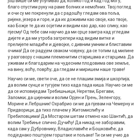
још више си ме упућивао да, колико год и кад год могу,
благо спустим руку на раме болних и немоћних. Твој поглед
и очи су ме покренули да с радошћу гледам ова поља,
ријеке, језера и горе, и да их доживим као своје, као твоје,
као Божје те да их осјетим и видим као дар, као слику, као
пјесму! Од тебе сам научио да ми срце заигра кад угледам
дијете и да ми утроба затрепери кад видим витке и
прелијепе младиће и дјевојке, с дивним умним и блиставим
очима! Да се радујем сваком човјеку; да се топим од милине
у разговору с нашим племенитим старицама и старцима. Да
уживам и благодарим на чудесним плодовима ове земље,
на вину, воћу, поврћу; да гледам и миришем наше траве!
Научио си ме, свети оче, да се не плашим змија и шкорпија;
да волим сунце и тугујем тихо када пада киша. Научио си ме
да се исповиједам Требишњици, Неретви, Брегави,
Заломки; да цијеним и волим Орјен и Прењ, Зеленгору,
Морине и Лебршник! Охрабрио си ме да пјевам на Чемерну и
Придворици; да тихо плачем у Житомислићу и
Пребиловцима! Да Мостаром шетам отмено као Шантић, да
волим Требиње слично Дучићу! Да никад не заборавим,
када сам у Дубровнику, Владиславиће и Бошковиће; да
подједнако поштујем горштаке и пољаке! Ти си ме учио да