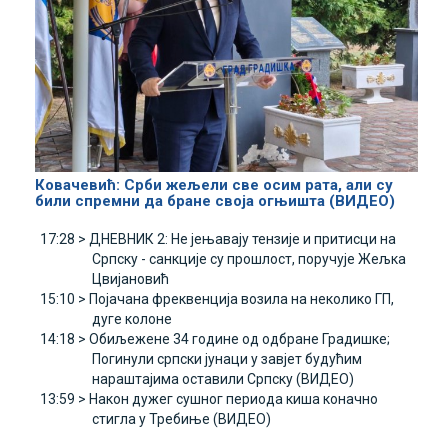
Ковачевић: Срби жељели све осим рата, али су
били спремни да бране своја огњишта (ВИДЕО)
17:28 >
ДНЕВНИК 2: Не јењавају тензије и притисци на
Српску - санкције су прошлост, поручује Жељка
Цвијановић
15:10 >
Појачана фреквенција возила на неколико ГП,
дуге колоне
14:18 >
Обиљежене 34 године од одбране Градишке;
Погинули српски јунаци у завјет будућим
нараштајима оставили Српску (ВИДЕО)
13:59 >
Након дужег сушног периода киша коначно
стигла у Требиње (ВИДЕО)