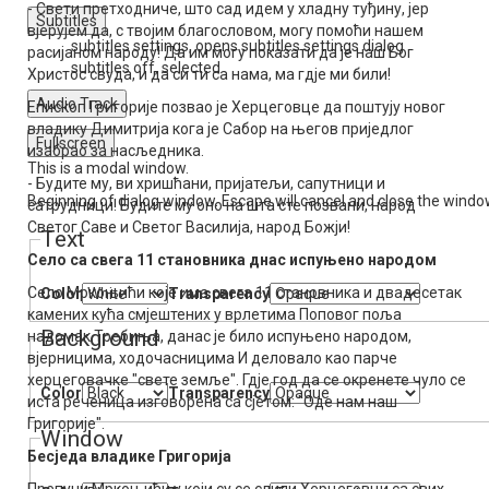
- Свети претходниче, што сад идем у хладну туђину, јер
Subtitles
вјерујем да, с твојим благословом, могу помоћи нашем
subtitles settings
, opens subtitles settings dialog
расијаном народу! Да им могу показати да је наш Бог
subtitles off
, selected
Христос свуда, и да си ти са нама, ма гдје ми били!
Audio Track
Епископ Григорије позвао је Херцеговце да поштују новог
владику Димитрија кога је Сабор на његов приједлог
Fullscreen
изабрао за насљедника.
This is a modal window.
- Будите му, ви хришћани, пријатељи, сапутници и
Beginning of dialog window. Escape will cancel and close the windo
сатрудници! Будите му оно на шта сте позвани, народ
Светог Саве и Светог Василија, народ Божји!
Text
Село са свега 11 становника днас испуњено народом
Село Мркоњићи које има свега 11 становника и двадесетак
Color
Transparency
камених кућа смјештених у врлетима Поповог поља
Background
надомак Требиња, данас је било испуњено народом,
вјерницима, ходочасницима И деловало као парче
херцеговачке "свете земље". Гдје год да се окренете чуло се
Color
Transparency
иста реченица изговорена са сјетом: "Оде нам наш
Григорије".
Window
Бесједа владике Григорија