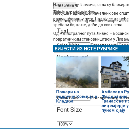
И на подручју Гламоча, села су блокира
Fullscreen
This is a modal window.
Небојша Радивојша, начелник ове општ
рашчишћавању пута. Надају се да неће
Beginning of dialog window. Escape will c
требали би, каже, доћи до свих села.
Text
Од магистралног пута Ливно – Босанско
повратничким становништвом у Ливањс
Color
Transparency
ВИЈЕСТИ ИЗ ИСТЕ РУБРИКЕ
Background
Color
Transparency
Window
Пожари на
Амбасада Р
подручју Коњица и
Федерације:
Color
Transparency
Кладња
Гранасове из
лицемјерје 
Font Size
пуном сјају