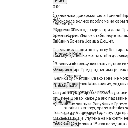
Mute
0:00
/
Становника дрварског села Трнинић Бр
2:37
узроковале велике проблеме на овом п
Loaded
: 0%
Progress
"Одсјечени смо од свијета три дана. Три
: 0%
Stream Type
претешко. Ево сад се стабилизује полак
LIVE
0:00
Трнинић Бријега Јовица Дешић.
Поједини засеоци потпуно су блокирани,
Playback Rate
том случају тешко могли стићи до љека
1x
На рашчишћавању локалних путева ка 
Chapters
механизација. Пред радницима је тежа
Chapters
"Велики су сметови. Свако зове, не м
истиче Бранислав Миљановић, радник 
Descriptions
descriptions off
, selected
Ситуација у Дрвару се стабилизује, ал
општине Дрвар, каже да ако падавине н
Subtitles
од Цивилне заштите Републике Српске и
subtitles settings
, opens subtitles s
Тешко је и у Босанском Грахову, гдје пр
subtitles off
, selected
Механизација је упућена на најкритични
Audio Track
Тишковац, гдје живи 15-так породица ко