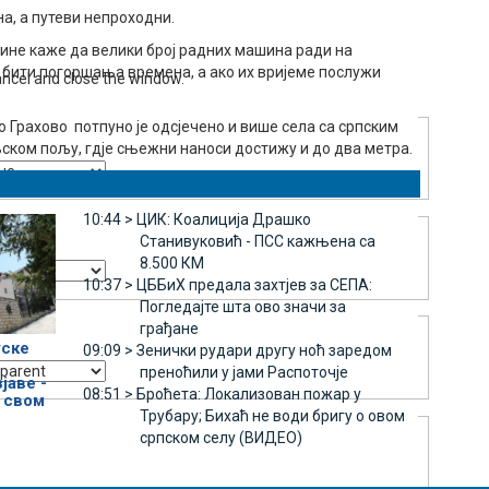
на, а путеви непроходни.
ине каже да велики број радних машина ради на
 бити погоршања времена, а ако их вријеме послужи
ancel and close the window.
 Грахово потпуно је одсјечено и више села са српским
ком пољу, гдје сњежни наноси достижу и до два метра.
10:44 >
ЦИК: Коалиција Драшко
Станивуковић - ПСС кажњена са
8.500 КМ
10:37 >
ЦББиХ предала захтјев за СЕПА:
Погледајте шта ово значи за
грађане
уске
09:09 >
Зенички рудари другу ноћ заредом
преноћили у јами Распоточје
јаве -
08:51 >
Броћета: Локализован пожар у
у свом
Трубару; Бихаћ не води бригу о овом
српском селу (ВИДЕО)