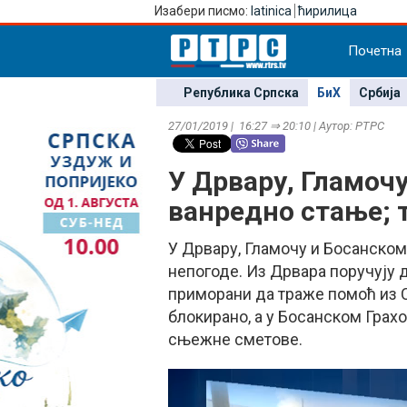
Изабери писмо:
latinica
ћирилица
Почетна
Република Српска
БиХ
Србија
27/01/2019 | 16:27 ⇒ 20:10 | Аутор: РТРС
У Дрвару, Гламочу
ванредно стање; 
У Дрвару, Гламочу и Босанском
непогоде. Из Дрвара поручују д
приморани да траже помоћ из С
блокирано, а у Босанском Грахов
сњежне сметове.