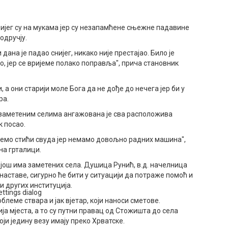
ијег су на мукама јер су незапамћене сњежне падавине
одручју.
 дана је падао снијег, никако није престајао. Било је
о, јер се вријеме полако поправља", прича становник
 а они старији моле Бога да не дође до нечега јер би у
ра.
заметеним селима ангажована је сва расположива
к посао.
ожемо стићи свуда јер немамо довољно радних машина",
на грталици.
и још има заметених села. Душица Рунић, в.д. начелница
аставе, сигурно ће бити у ситуацији да потраже помоћ и
 других институција.
ettings dialog
облеме ствара и јак вјетар, који наноси сметове.
ја мјеста, а то су путни правац од Стожишта до села
ји једину везу имају преко Хрватске.