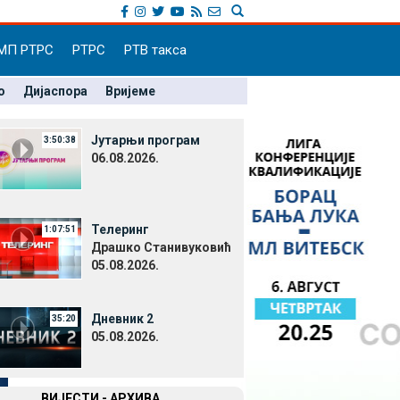
МП РТРС
РТРС
РТВ такса
о
Дијаспора
Вријеме
Јутарњи програм
3:50:38
06.08.2026.
Телеринг
1:07:51
Драшко Станивуковић
05.08.2026.
Дневник 2
35:20
05.08.2026.
ВИЈЕСТИ - АРХИВА