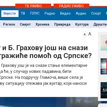
ТВ УЖИВО
РАДИО УЖИВО
Вијести
ТВ
ПЛУС
Радио
Видео
Аудио
Спорт
Регион
Свијет
Хроника
Привреда
Култура
Друштв
 и Б. Грахову још на снази
тражиће помоћ од Српске?
 Грахову још је на снази стање елементарне
а ће, у случају нових падавина, бити
рпске. На подручју Гламоча, више села је
у ситуацију отежава јак вјетар, који наноси