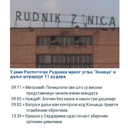
У јами Распоточје Рудника мрког угља "Зеница" и
даље штрајкује 11 рудара
09:11 >
Митровић: Поништити све што су високи
представници чинили изван мандата
09:05 >
Нуждић: Злочин без казне и након три деценије
09:02 >
Ватра и даље ван контроле код Коњица, пријети
стамбеним објектима
13:39 >
Кришок у Сердарима одао почаст убијеним
српским цивилима