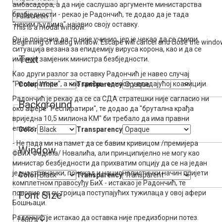
амбасадора, а да није саслушао аргументе министарства
безбједности - рекао је Радончић, те додао да је тада
Fullscreen
"неким људима" најавио своју оставку.
This is a modal window.
Он је појаснио да то није учинио, јер је чекао да се смири
Beginning of dialog window. Escape will cancel and close the windo
ситуација везана за епидемију вируса корона, као и да се
Text
именује замјеник министра безбједности.
Као други разлог за оставку Радончић је навео случај
"Респиратори", а као трећи - односе у владајућој коалицији.
Color
Transparency
Радончић је рекао да се са СДА стратешки није сагласио ни
Background
око афере "Респиратири", те додао да "брутална крађа
вриједна 10,5 милиона КМ" би требало да има правни
епилог.
Color
Transparency
- Не пада ми на памет да се бавим кривицом /премијера
Window
ФБиХ Фадила/ Новалића, али принципијелно не могу као
министар безбједности да прихватим опцију да се на један
једностраначки, понекад и националистички начин пријети
Color
Transparency
комплетном правосуђу БиХ - истакао је Радончић, те
поновио да су тројица поступајућих тужилаца у овој афери
Font Size
Бошњаци.
Радончић је истакао да оставка није предизборни потез.