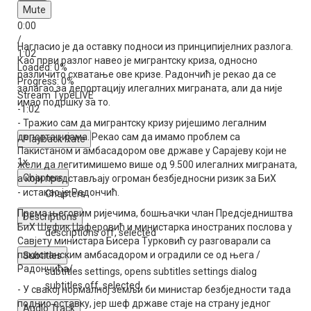
Mute
0:00
/
Нагласио је да оставку подноси из принципијелних разлога.
1:02
Као први разлог навео је мигрантску криза, односно
Loaded
: 0%
различито схватање ове кризе. Радончић је рекао да се
Progress
: 0%
залагао за депортацију илегалних миграната, али да није
Stream Type
LIVE
имао подршку за то.
-1:02
- Тражио сам да мигрантску кризу ријешимо легалним
депортацијама. Рекао сам да имамо проблем са
Playback Rate
Пакистаном и амбасадором ове државе у Сарајеву који не
1x
жели да легитимишемо више од 9.500 илегалних миграната,
Chapters
а који представљају огроман безбједносни ризик за БиХ
- истакао је Радончић.
Chapters
Према његовим ријечима, бошњачки члан Предсједништва
Descriptions
БиХ Шефик Џаферовић и министарка иностраних послова у
descriptions off
, selected
Савјету министара Бисера Турковић су разговарали са
пакистанским амбасадором и оградили се од њега /
Subtitles
Радончића/.
subtitles settings
, opens subtitles settings dialog
subtitles off
, selected
- У свакој нормалној земљи би министар безбједности тада
поднио оставку, јер шеф државе стаје на страну једног
Audio Track