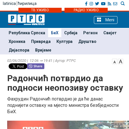
latinica
ћирилица
ТВ УЖИВО
РАДИО УЖИВО
Meni
Република Српска
БиХ
Србија
Регион
Свијет
Хроника
Привреда
Култура
Друштво
Дијаспора
Вријеме
02/06/2020 | 12:06 ⇒ 19:41 | Аутор: РТРС
Радончић потврдио да
подноси неопозиву оставку
Фахрудин Радончић потврдио је да ће данас
поднијети оставку на мјесто министра безбједности
БиХ.