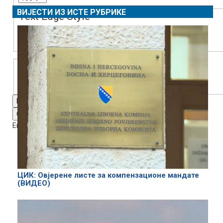
ВИЈЕСТИ ИЗ ИСТЕ РУБРИКЕ
Text Edge Style
Font Family
Reset
restore all settings to the default values
Done
Close Modal Dialog
End of dialog window.
ЦИК: Овјерене листе за компензационе мандате
(ВИДЕО)