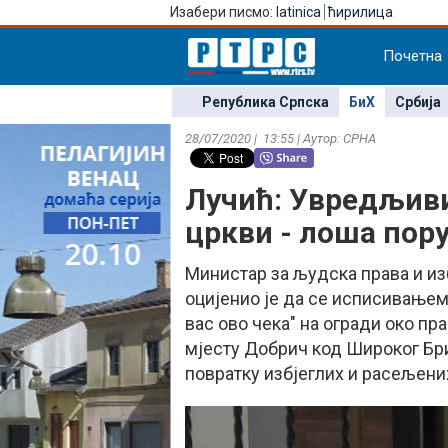
Изабери писмо:
latinica
ћирилица
Почетна
Република Српска
БиХ
Србија
28/07/2020 | 13:55 | Аутор: СРНА
Лучић: Увредљиви
цркви - лоша пор
Министар за људска права и из
оцијенио је да се исписивањем
вас ово чека" на огради око п
мјесту Добрич код Широког Бр
повратку избјеглих и расељени