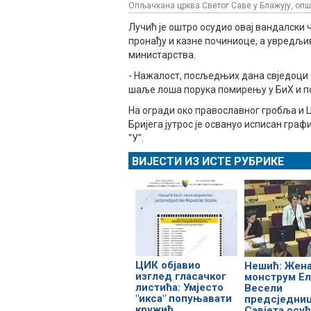
Опљачкана црква Светог Саве у Блажују, оп
Лучић је оштро осудио овај вандалски 
пронађу и казне починиоце, а увредљив
министарства.
- Нажалост, посљедњих дана свједоци с
шаље лоша порука помирењу у БиХ и пов
На огради око православног гробља и 
Бријега јутрос је освануо исписан граф
"У".
ВИЈЕСТИ ИЗ ИСТЕ РУБРИКЕ
ЦИК објавио
Нешић: Жен
изглед гласачког
монструм Е
листића: Умјесто
Весели
"икса" попуњавати
предсједни
кружић
Савјета осу