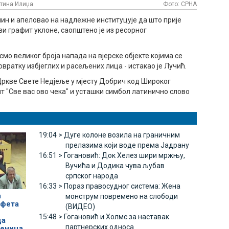
штина Илиџа
Фото: СРНА
чин и апеловао на надлежне институцује да што прије
и графит уклоне, саопштено је из ресорног
мо великог броја напада на вјерске објекте којима се
ратку избјеглих и расељених лица - истакао је Лучић.
Цркве Свете Недјеље у мјесту Добрич код Широког
ит "Све вас ово чека" и усташки симбол латинично слово
19:04 >
Дуге колоне возила на граничним
прелазима који воде према Јадрану
16:51 >
Гогановић: Док Хелез шири мржњу,
Вучића и Додика чува љубав
српског народа
16:33 >
Пораз правосудног система: Жена
а
монструм повремено на слободи
лфета
(ВИДЕО)
15:48 >
Гогановић и Холмс за наставак
ца
партнерских односа
ђеница