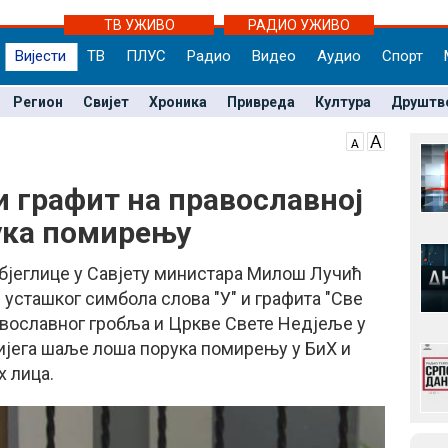
ТВ УЖИВО
РАДИО УЖИВО
Вијести
ТВ
ПЛУС
Радио
Видео
Аудио
Спорт
Регион
Свијет
Хроника
Привреда
Култура
Друштв
 графит на православној
ука помирењу
бјеглице у Савјету министара Милош Лучић
 усташког симбола слова "У" и графита "Све
равославног гробља и Цркве Свете Недјеље у
ијега шаље лоша порука помирењу у БиХ и
х лица.