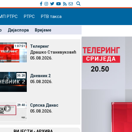
МП РТРС
РТРС
РТВ такса
о
Дијаспора
Вријеме
Телеринг
1:07:51
Драшко Станивуковић
05.08.2026.
Дневник 2
35:20
05.08.2026.
Српска Данас
29:40
05.08.2026.
ВИЈЕСТИ - АРХИВА