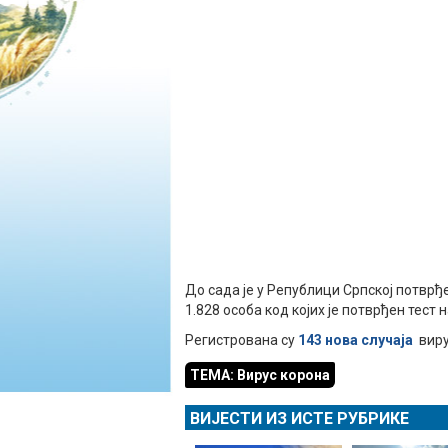
До сада је у Републици Српској потврђе
1.828 особа код којих је потврђен тест 
Регистрована су
143 нова случаја
виру
ТЕМА: Вирус корона
ВИЈЕСТИ ИЗ ИСТЕ РУБРИКЕ