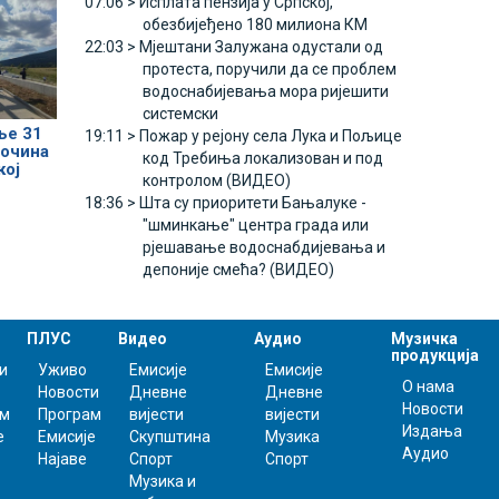
07:06 >
Исплата пензија у Српској,
обезбијеђено 180 милиона КМ
22:03 >
Мјештани Залужана одустали од
протеста, поручили да се проблем
водоснабијевања мора ријешити
системски
е 31
19:11 >
Пожар у рејону села Лука и Пољице
лочина
код Требиња локализован и под
кој
контролом (ВИДЕО)
18:36 >
Шта су приоритети Бањалуке -
"шминкање" центра града или
рјешавање водоснабдијевања и
депоније смећа? (ВИДЕО)
ПЛУС
Видео
Аудио
Музичка
продукција
и
Уживо
Емисије
Емисије
О нама
Новости
Дневне
Дневне
Новости
ам
Програм
вијести
вијести
Издања
е
Емисије
Скупштина
Музика
Аудио
Најаве
Спорт
Спорт
Музика и