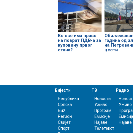
Обиљежавањ
Ко све има право
година од з
на поврат ПДВ-а за
на Петровач
куповину првог
цести
стана?
Вијести
ТВ
Радио
Република
Новости
Новост
Српска
Уживо
Уживо
БиХ
Програм
Прогр
Регион
Емисије
Емисиј
Свијет
Најаве
Најаве
Спорт
Телетекст