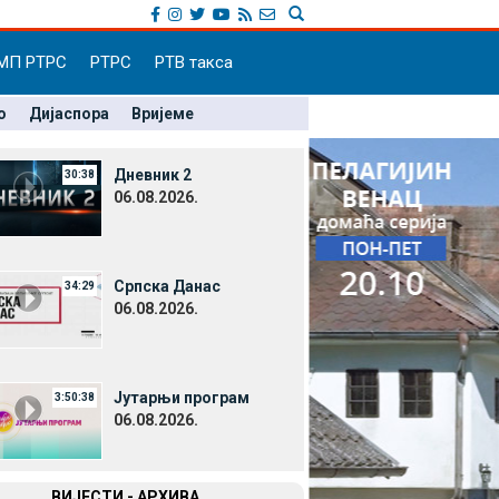
МП РТРС
РТРС
РТВ такса
о
Дијаспора
Вријеме
Дневник 2
30:38
06.08.2026.
Српска Данас
34:29
06.08.2026.
Јутарњи програм
3:50:38
06.08.2026.
ВИЈЕСТИ - АРХИВА