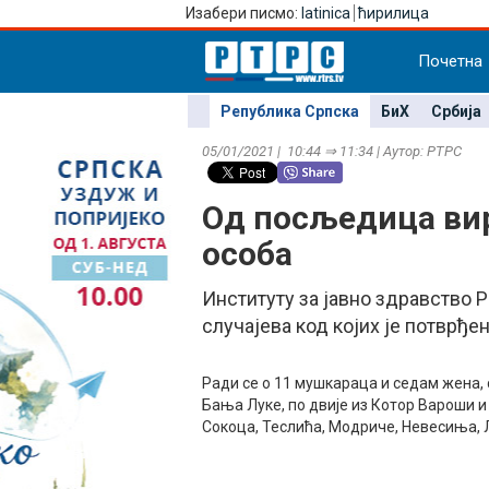
Изабери писмо:
latinica
ћирилица
Почетна
Република Српска
БиХ
Србија
05/01/2021 | 10:44 ⇒ 11:34 | Аутор: РТРС
Од посљедица вир
особа
Институту за јавно здравство 
случајева код којих је потврђе
Ради се о 11 мушкараца и седам жена, 
Бања Луке, по двије из Котор Вароши и 
Сокоца, Теслића, Модриче, Невесиња, 