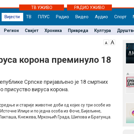
ТВ УЖИВО
РАДИО УЖИВО
Вијести
ТВ
ПЛУС
Радио
Видео
Аудио
Спорт
Регион
Свијет
Хроника
Привреда
Култура
Друштв
уса корона преминуло 18
Републике Српске пријављено је 18 смртних
но присуство вируса корона.
средње и старије животне доби од којих су три особе из
Источне Илиџе и по једна особа из Фоче, Бијељине,
Лакташа, Кнежева, Мркоњић Града, Шипова и Братунца.