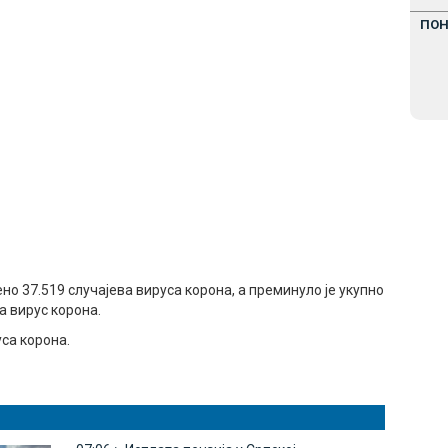
ПО
нo 37.519 случајева вируса корона, а преминуло је укупно
на вирус корона.
са корона.