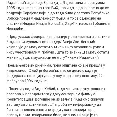
Радановић изјавио је Срни да је Дејтонским споразумом
1995. године окончан рат БиХ, као и да је договорено да се
подручје Сарајева које је до тада било у саставу Републике
Српске преда у надлежност ФБиХ, а то се односило на
општине Илијаш, Илиџа, Вогошћа, Хаџићи, насеља Грбавица,
Неџарићи...
- Пред улазак федералне полиције у ова насеља и општине,
/тадашњи муслимански лидер/ Алија Изетбеговић
изјављује да могу остати они који нису окрвавили руке и
нису учествовали у `побуни`. Шта то значи? Да могу остати
жене и дјеца, а мушкарци не могу? - каже Радановић.
Према његовим ријечима, прва општина која је прешла у
надлежност ФБиХ је Вогошћа, а то се десило када је
федерална полиција ушла у ову сарајевску општину, 22.
фебруара 1996. године.
- Полицију води Авдо Хебиб, тада министар унутрашњих
послова, и поводом тога у документарном филму о
"реинтеграцији" Вогошће он изјављује: "Кад смо скинули
заставу са општине Вогошћа, добијем информацију да
бивши начелник општине сједи у канцеларији горе,
апсолутно ми ненормално било, не знам ни чија је то