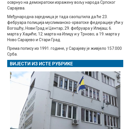
осврнуо на демократски изражену вољу народа Српског
Сарајева.
Међународна заједница је тада саопштила да ће 23.
фебруара полиција муслиманско-хрватске федерације ући у
Вогошћу, Нови Град и Центар; 29. фебруара у Илијаш; 6.
марта у Хаџиће; 12. марта на Илиџу и у Трново; а 19. марта у
Ново Сарајево и Стари Град.
Према попису из 1991. године, у Сарајеву је живјело 157.000
Срба.
ВИЈЕСТИ ИЗ ИСТЕ РУБРИКЕ