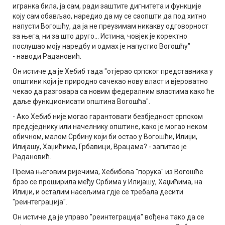
игранка била, ја сам, ради заштите дигнитета и функције
коју сам обављао, наредио да му се саопшти да под хитно
напусти Вогошћу, да ја не преузимам никакву одговорност
за њега, ни за што друго... Истина, човјек је коректно
послушао моју наредбу и одмах је напустио Вогошћу"
- наводи Радановић.
Он истиче да је Хебиб тада "отјерао српског представника у
општини који је природно сачекао нову власт и вјероватно
чекао да разговара са новим федералним властима како ће
даље функционисати општина Вогошћа".
- Ако Хебиб није могао гарантовати безбједност српском
предсједнику или начелнику општине, како је могао неком
обичном, малом Србину који би остао у Вогошћи, Илиџи,
Илијашу, Хаџићима, Грбавици, Врацама? - запитао је
Радановић.
Према његовим ријечима, Хебибова "порука" из Вогошће
брзо се проширила међу Србима у Илијашу, Хаџићима, на
Илиџи, и осталим насељима гдје се требала десити
"реинтеграција".
Он истиче да је управо "реинтеграција" вођена тако да се