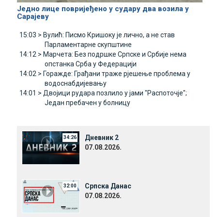
Једно лице повријеђено у судару два возила у
Сарајеву
15:03 >
Вулић: Писмо Кришоку је лично, а не став
Парламентарне скупштине
14:12 >
Марчета: Без подршке Српске и Србије нема
опстанка Срба у Федерацији
14:02 >
Горажде: Грађани траже рјешење проблема у
водоснабдијевању
14:01 >
Двојици рудара позлило у јами "Распоточје";
Један пребачен у болницу
Дневник 2
34:26
07.08.2026.
Српска Данас
32:00
07.08.2026.