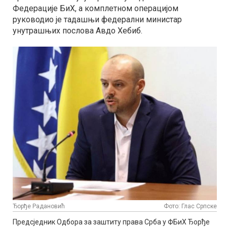
Федерације БиХ, а комплетном операцијом
руководио је тадашњи федерални министар
унутрашњих послова Авдо Хебиб.
Ђорђе Радановић
Фото: Глас Српске
Предсједник Одбора за заштиту права Срба у ФБиХ Ђорђе