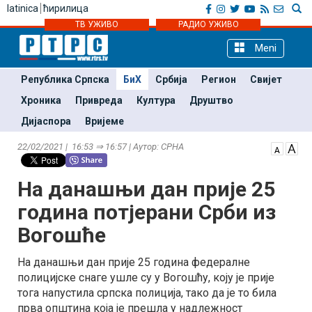
latinica
ћирилица
ТВ УЖИВО
РАДИО УЖИВО
Meni
Република Српска
БиХ
Србија
Регион
Свијет
Хроника
Привреда
Култура
Друштво
Дијаспора
Вријеме
22/02/2021 | 16:53 ⇒ 16:57 | Аутор: СРНА
На данашњи дан прије 25
година потјерани Срби из
Вогошће
На данашњи дан прије 25 година федералне
полицијске снаге ушле су у Вогошћу, коју је прије
тога напустила српска полиција, тако да је то била
прва општина која је прешла у надлежност