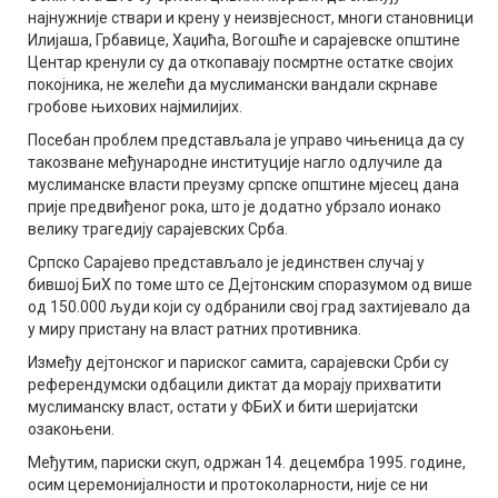
најнужније ствари и крену у неизвјесност, многи становници
Илијаша, Грбавице, Хаџића, Вогошће и сарајевске општине
Центар кренули су да откопавају посмртне остатке својих
покојника, не желећи да муслимански вандали скрнаве
гробове њихових најмилијих.
Посебан проблем представљала је управо чињеница да су
такозване међународне институције нагло одлучиле да
муслиманске власти преузму српске општине мјесец дана
прије предвиђеног рока, што је додатно убрзало ионако
велику трагедију сарајевских Срба.
Српско Сарајево представљало је јединствен случај у
бившој БиХ по томе што се Дејтонским споразумом од више
од 150.000 људи који су одбранили свој град захтијевало да
у миру пристану на власт ратних противника.
Између дејтонског и париског самита, сарајевски Срби су
референдумски одбацили диктат да морају прихватити
муслиманску власт, остати у ФБиХ и бити шеријатски
озакоњени.
Међутим, париски скуп, одржан 14. децембра 1995. године,
осим церемонијалности и протоколарности, није се ни