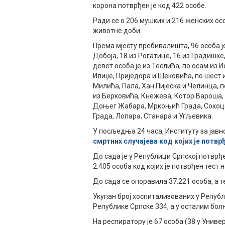
корона потврђен је код 422 особе.
Ради се о 206 мушких и 216 женских осо
животне доби.
Према мјесту пребивалишта, 96 особа је
Добоја, 18 из Рогатице, 16 из Градишке,
девет особа је из Теслића, по осам из 
Илиџе, Приједора и Шековића, по шест
Милића, Пала, Хан Пијеска и Челинца, 
из Берковића, Кнежева, Котор Вароша, Н
Доњег Жабара, Мркоњић Града, Сокоца 
Града, Лопара, Станара и Угљевика.
У посљедња 24 часа, Институту за јав
смртних случајева код којих је потв
До сада је у Републици Српској потврђе
2.405 особа код којих је потврђен тест н
До сада се опоравила 37.221 особа, а т
Укупан број хоспитализованих у Републ
Републике Српске 334, а у осталим бол
На респиратору је 67 особа (38 у Унив