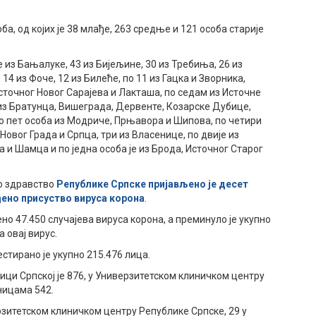
ба, од којих је 38 млађе, 263 средње и 121 особа старије
 из Бањалуке, 43 из Бијељине, 30 из Требиња, 26 из
 14 из Фоче, 12 из Билеће, по 11 из Гацка и Зворника,
Источног Новог Сарајева и Лакташа, по седам из Источне
 из Братунца, Вишеграда, Дервенте, Козарске Дубице,
по пет особа из Модриче, Прњавора и Шипова, по четири
овог Града и Српца, три из Власенице, по двије из
и Шамца и по једна особа је из Брода, Источног Старог
но здравство
Републике Српске пријављено је десет
рђено присуство вируса корона
.
но 47.450 случајева вируса корона, а преминуло је укупно
а овај вирус.
естирано је укупно 215.476 лица.
ици Српској је 876, у Универзитетском клиничком центру
ницама 542.
ерзитетском клиничком центру Републике Српске, 29 у