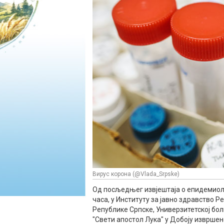
Вирус корона (@Vlada_Srpske)
Од посљедњег извјештаја о епидемиоло
часа, у Институту за јавно здравство 
Републике Српске, Универзитетској бол
"Свети апостол Лука" у Добоју извршен