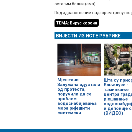
осталим болницама).
Под здравственим надзором тренутно је
ТЕМА: Вирус корона
ВИЈЕСТИ ИЗ ИСТЕ РУБРИКЕ
Мјештани
Шта су прио
Залужана одустали
Бањалуке -
од протеста,
"шминкање"
поручили да се
центра град
проблем
рјешавање
водоснабијевања
водоснабди
мора ријешити
и депоније 
системски
(ВИДЕО)