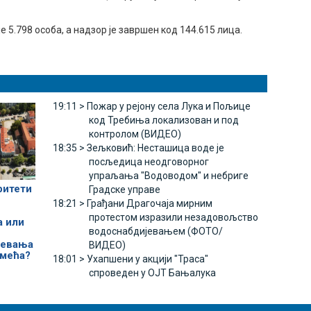
 5.798 особа, а надзор је завршен код 144.615 лица.
19:11 >
Пожар у рејону села Лука и Пољице
код Требиња локализован и под
контролом (ВИДЕО)
18:35 >
Зељковић: Несташица воде је
посљедица неодговорног
упраљања "Водоводом" и небриге
ритети
Градске управе
18:21 >
Грађани Драгочаја мирним
протестом изразили незадовољство
а или
водоснабдијевањем (ФОТО/
јевања
ВИДЕО)
смећа?
18:01 >
Ухапшени у акцији "Траса"
спроведен у ОЈТ Бањалука