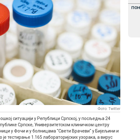
ПО
Фото: Тwitter
шкој ситуацији у Републици Српској, у посљедња 24
Републике Српске, Универзитетском клиничком центру
ници у Фочи и у болницама "Свети Врачеви" у Бијељини и
о је тестирање 1.165 лабораторијских узорака, а вирус