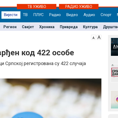
ТВ УЖИВО
РАДИО УЖИВО
Вијести
ТВ
ПЛУС
Радио
Видео
Аудио
Спорт
Регион
Свијет
Хроника
Привреда
Култура
Друштв
врђен код 422 особе
и Српској регистрована су 422 случаја