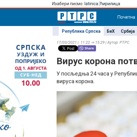
Изабери писмо:
latinica
ћирилица
Почетна
Република Српска
БиХ
Србија
17/03/2021 | 11:22 ⇒ 15:29 | Аутор: РТРС
Вирус корона пот
У посљедња 24 часа у Републиц
вируса корона.