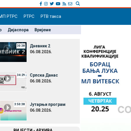
МП РТРС
РТРС
РТВ такса
о
Дијаспора
Вријеме
Дневник 2
30:38
06.08.2026.
Српска Данас
34:29
06.08.2026.
Јутарњи програм
3:50:38
06.08.2026.
ВИЈЕСТИ - АРХИВА