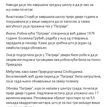
Наводи да је тек завршила средњу школу и да је ово за
њу нови почетак.
Анастасија Стојић је завршила школу прије двије године и
покушавала је у више наврата да се запосли, а таква
могућност јој је пружена тек у "Патрији".
Иначе, Робна кућа "Патрије" отворена је већ давне 1979.
године. Босиљка Грубић, радићу у њој од отварања,
зарадила је пензију. Каже да је срећна што је један од
симбола града обновљен.
Она је подсјетила да је у "Патрији" увијек било робе и да је
својим изгледом и трговцима ова робна кућа била на понос
Приједору.
Међутим, како каже Приједорчанка Слободанка
Веселиновић, већ дужи период је "Патрија" била запуштена,
па је сада њено обнављање за сваку похвалу.
Обнова "Патрије", која се налази у центру града, почела је
прије двије године. Надлежни истичу да је уложено око 17
милиона марака. Реновирани објекат простире су на 9,5
хиљада квадратних метара, што је за око три хиљаде више