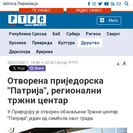
latinica
ћирилица
ТВ УЖИВО
РАДИО УЖИВО
Meni
Република Српска
БиХ
Србија
Регион
Свијет
Хроника
Привреда
Култура
Друштво
Дијаспора
Вријеме
29/07/2021 | 18:40 ⇒ 22:30 | Аутор: РТРС
Отворена приједорска
"Патрија", регионални
тржни центар
У Приједору је отворен обновљени Тржни центар
"Патрија", један од симбола овог града.