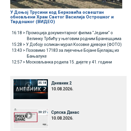
У Доњој Трусини код Берковића освештан
обновљени Храм Светог Василија Острошког и
Тврдошког (ВИДЕО)
16:18 >
Промоција документарног филма "Једини" о
Велинку Трбићу у његовим родним Бранешцима
15:28 >
У Добоју осликан мурал Косовке дјевојке (ФОТО)
13:43 >
Позовимо 17183 за лијечење Бојане Бјелајац из
Бањалуке
12:57 >
Московљанка родила 15. дијете у 41. години
Дневник 2
35:18
10.08.2026.
Српска Данас
30:27
10.08.2026.