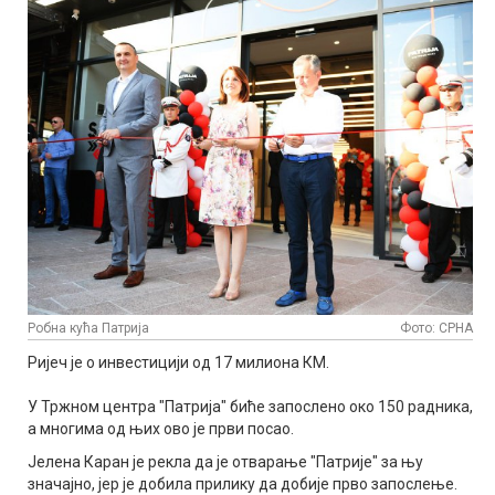
Робна кућа Патрија
Фото: СРНА
Ријеч је о инвестицији од 17 милиона КМ.
У Тржном центра "Патрија" биће запослено око 150 радника,
а многима од њих ово је први посао.
Јелена Каран је рекла да је отварање "Патрије" за њу
значајно, јер је добила прилику да добије прво запослење.