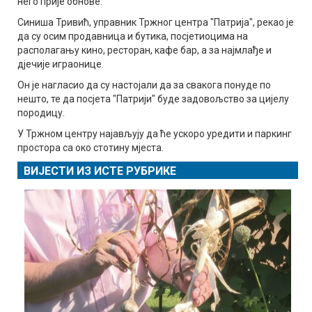
него прије обнове.
Синиша Тривић, управник Тржног центра "Патрија", рекао је
да су осим продавница и бутика, посјетиоцима на
располагању кино, ресторан, кафе бар, а за најмлађе и
дјечије играонице.
Он је нагласио да су настојали да за свакога понуде по
нешто, те да посјета "Патрији" буде задовољство за цијелу
породицу.
У Тржном центру најављују да ће ускоро уредити и паркинг
простора са око стотину мјеста.
ВИЈЕСТИ ИЗ ИСТЕ РУБРИКЕ