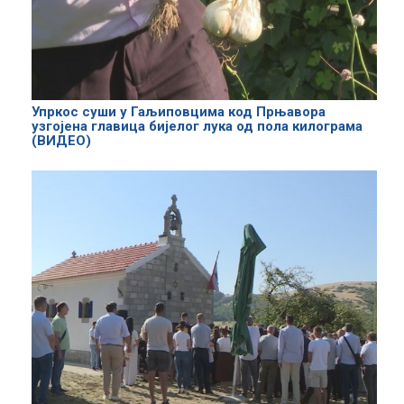
Упркос суши у Гаљиповцима код Прњавора
узгојена главица бијелог лука од пола килограма
(ВИДЕО)