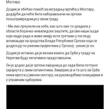
Мостару.
Додик је обећао помоћ за изградњу вртића у Мостару,
додајући да неће бити заборављени ни српски
пољопривредници у овом граду.
- Ми смо преузели на себе, као што смо то урадили у
области борачко-инвалидске заштите, да сви наши људи
који овдје раде и живе имају исти третман у погледу
апликације за средства Владе Републике Српске која се
додјељују по разним пријектима у Српској - рекао је он.
Додик је истакао да је веома важно да Срби у граду на
Неретви буду легитимно представљени.
Он је додао да је српска заједница до сада била потпуно
скрајнута у свим сегментима. Замјерио је и то што за Србе
нема мјеста у јавном сектору, на руководећим позицијама и
у управним одборима.