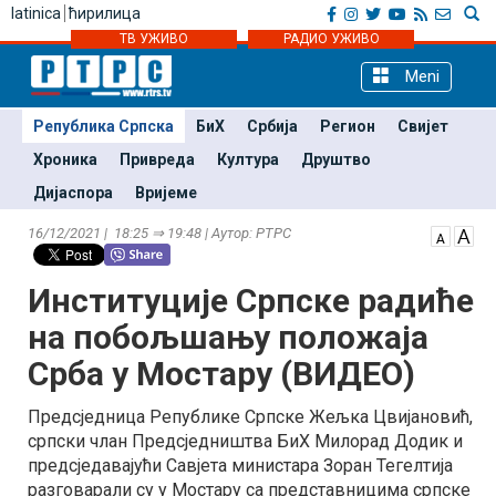
latinica
ћирилица
ТВ УЖИВО
РАДИО УЖИВО
Meni
Република Српска
БиХ
Србија
Регион
Свијет
Хроника
Привреда
Култура
Друштво
Дијаспора
Вријеме
16/12/2021 | 18:25 ⇒ 19:48 | Аутор: РТРС
Институције Српске радиће
на побољшању положаја
Срба у Мостару (ВИДЕО)
Предсједница Републике Српске Жељка Цвијановић,
српски члан Предсједништва БиХ Милорад Додик и
предсједавајући Савјета министара Зоран Тегелтија
разговарали су у Мостару са представницима српске