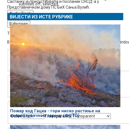
Састанку је присуствовала и посланик СНСД-а у
subtitles off
, selected
Представничком дому ПС БиХ Сања Вулић.
Audio Track
ВИЈЕСТИ ИЗ ИСТЕ РУБРИКЕ
Fullscreen
This is a modal window.
Beginning of dialog window. Escape will cancel and close the windo
Text
Color
Transparency
Background
Color
Transparency
Window
Пожар код Гацка - гори ниско растиње на
неприступачном терену (ФОТО)
Color
Transparency
Font Size