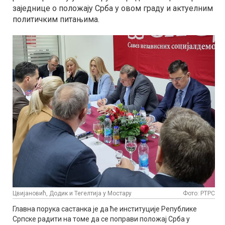
заједнице о положају Срба у овом граду и актуелним
политичким питањима.
Цвијановић, Додик и Тегелтија у Мостару
Фото: РТРС
Главна порука састанка је да ће институције Републике
Српске радити на томе да се поправи положај Срба у