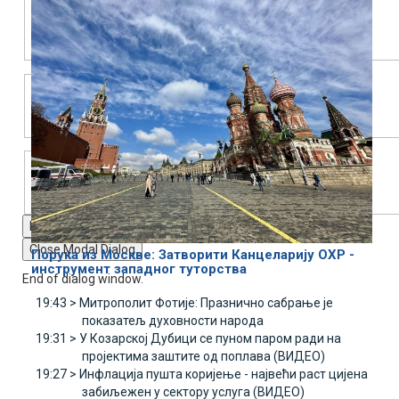
Text Edge Style
Font Family
Reset
restore all settings to the default values
Done
Close Modal Dialog
Порука из Москве: Затворити Канцеларију ОХР -
инструмент западног туторства
End of dialog window.
19:43 >
Митрополит Фотије: Празнично сабрање је
показатељ духовности народа
19:31 >
У Козарској Дубици се пуном паром ради на
пројектима заштите од поплава (ВИДЕО)
19:27 >
Инфлација пушта коријење - највећи раст цијена
забиљежен у сектору услуга (ВИДЕО)