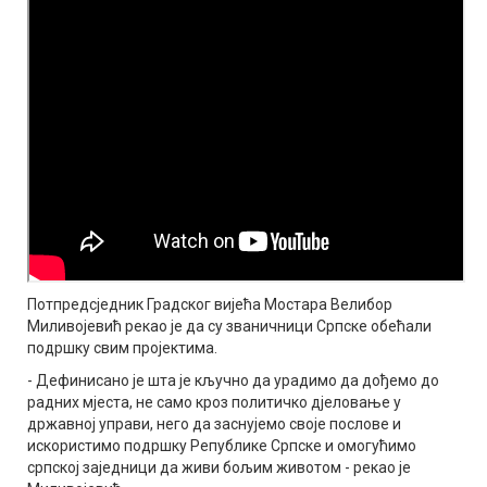
Потпредсједник Градског вијећа Мостара Велибор
Миливојевић рекао је да су званичници Српске обећали
подршку свим пројектима.
- Дефинисано је шта је кључно да урадимо да дођемо до
радних мјеста, не само кроз политичко дјеловање у
државној управи, него да заснујемо своје послове и
искористимо подршку Републике Српске и омогућимо
српској заједници да живи бољим животом - рекао је