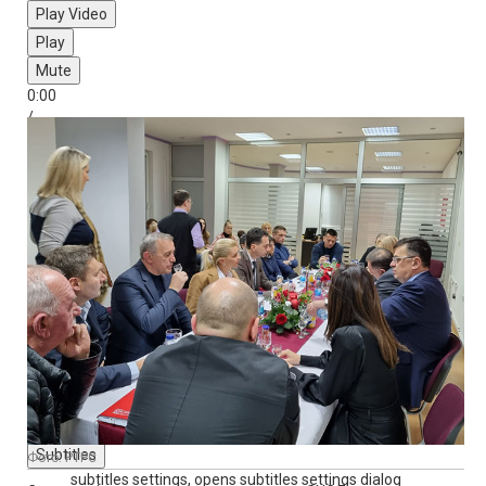
Play Video
Play
Mute
0:00
/
2:05
Loaded
: 0%
Progress
: 0%
Stream Type
LIVE
-2:05
Playback Rate
1x
Chapters
Chapters
Descriptions
descriptions off
, selected
Subtitles
Фото: РТРС
subtitles settings
, opens subtitles settings dialog