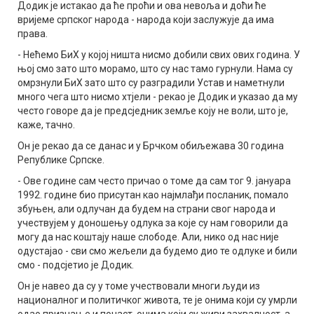
Додик је истакао да ће проћи и ова невоља и доћи ће
вријеме српског народа - народа који заслужује да има
права.
- Нећемо БиХ у којој ништа нисмо добили свих ових година. У
њој смо зато што морамо, што су нас тамо гурнули. Нама су
омрзнули БиХ зато што су разградили Устав и наметнули
много чега што нисмо хтјели - рекао је Додик и указао да му
често говоре да је предсједник земље коју не воли, што је,
каже, тачно.
Он је рекао да се данас и у Брчком обиљежава 30 година
Републике Српске.
- Ове године сам често причао о томе да сам тог 9. јануара
1992. године био присутан као најмлађи посланик, помало
збуњен, али одлучан да будем на страни свог народа и
учествујем у доношењу одлука за које су нам говорили да
могу да нас коштају наше слободе. Али, нико од нас није
одустајао - сви смо жељели да будемо дио те одлуке и били
смо - подсјетио је Додик.
Он је навео да су у томе учествовали многи људи из
националног и политичког живота, те је онима који су умрли
одао признање и почаст, онима који су живи захвалност, а