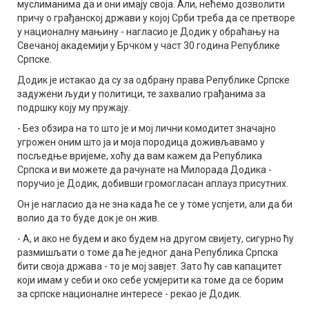
муслиманима да и они имају своја. Али, нећемо дозволити
причу о грађанској држави у којој Срби треба да се претворе
у националну мањину - нагласио је Додик у обраћању на
Свечаној академији у Брчком у част 30 година Републике
Српске.
Додик је истакао да су за одбрану права Републике Српске
задужени људи у политици, те захвалио грађанима за
подршку коју му пружају.
- Без обзира на то што је и мој лични комодитет значајно
угрожен оним што ја и моја породица доживљавамо у
посљедње вријеме, хоћу да вам кажем да Република
Српска и ви можете да рачунате на Милорада Додика -
поручио је Додик, добивши громогласан аплауз присутних.
Он је нагласио да не зна када ће се у томе успјети, али да би
волио да то буде док је он жив.
- А, и ако не будем и ако будем на другом свијету, сигурно ћу
размишљати о томе да ће једног дана Република Српска
бити своја држава - то је мој завјет. Зато ћу сав капацитет
који имам у себи и око себе усмјерити ка томе да се борим
за српске националне интересе - рекао је Додик.