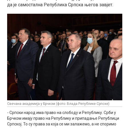
да је самостална Република Српска његов завјет.
Свечана академија у Брчком (фото: Влада Републике Српске)
- Српски народ има право на слободу и Републику. Срби у
Брчком имају право на Републику и припадање Републици
Српској. То су права за која се ми залажемо, а не споримо