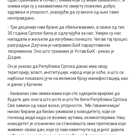
онима који су у казаматима по свијету пожелио добро
здравље и упорност, указујући да су многи од њих тамо
неоправдано.
- Три деценије нам бране да обиљежавамо, а свака од тих
30 година Српске била је одлучујућа за нас. Увијек су нас
нападали и жељели да изгубимо понешто. Читав тај процес
разградње Дејтона је направио БиХ парауставном
творевином. Оно што тражимо је Устав БиХ - рекао је
Додик.
Он је указао да Република Српска данас има своју
територију, власт, институције, народ који је хоће, а што се
најбоље показало јуче на великом броју манифестација, као
и данас у Брчком.
- Захвалан сам свима вама који сте одвојили вријеме да
будете дио онога што јесте и што ће бити Република Српска.
Све зависи од наше воље, упорности... Ми /званичници/
нисмо бирани да бисмо уживали у комодитету, који се
понекад види када се возимо аутима, хеликоптерима. Наш
комодитет је ограничен са становишта свих притисака које
живимо сваки дан, који су нам наметнути од једног дијела