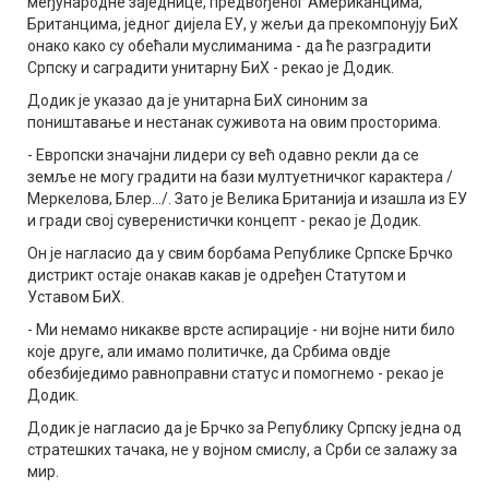
међународне заједнице, предвођеног Американцима,
Британцима, једног дијела ЕУ, у жељи да прекомпонују БиХ
онако како су обећали муслиманима - да ће разградити
Српску и саградити унитарну БиХ - рекао је Додик.
Додик је указао да је унитарна БиХ синоним за
поништавање и нестанак суживота на овим просторима.
- Европски значајни лидери су већ одавно рекли да се
земље не могу градити на бази мултуетничког карактера /
Меркелова, Блер.../. Зато је Велика Британија и изашла из ЕУ
и гради свој суверенистички концепт - рекао је Додик.
Он је нагласио да у свим борбама Републике Српске Брчко
дистрикт остаје онакав какав је одређен Статутом и
Уставом БиХ.
- Ми немамо никакве врсте аспирације - ни војне нити било
које друге, али имамо политичке, да Србима овдје
обезбиједимо равноправни статус и помогнемо - рекао је
Додик.
Додик је нагласио да је Брчко за Републику Српску једна од
стратешких тачака, не у војном смислу, а Срби се залажу за
мир.