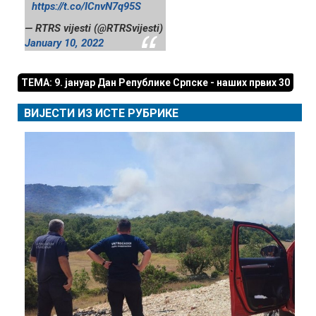
https://t.co/ICnvN7q95S
— RTRS vijesti (@RTRSvijesti)
January 10, 2022
ТЕМА: 9. јануар Дан Републике Српске - наших првих 30
ВИЈЕСТИ ИЗ ИСТЕ РУБРИКЕ