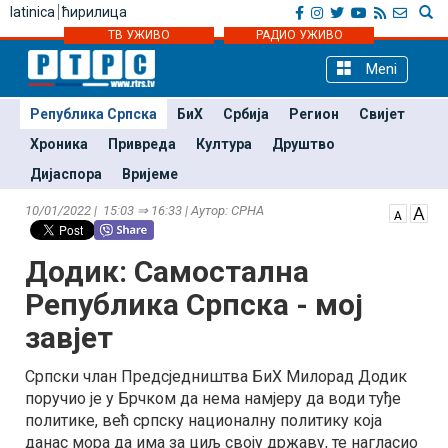
latinica
ћирилица
ТВ УЖИВО
РАДИО УЖИВО
Meni
Република Српска
БиХ
Србија
Регион
Свијет
Хроника
Привреда
Култура
Друштво
Дијаспора
Вријеме
10/01/2022 | 15:03 ⇒ 16:33 | Аутор: СРНА
Додик: Самостална
Република Српска - мој
завјет
Српски члан Предсједништва БиХ Милорад Додик
поручио је у Брчком да нема намјеру да води туђе
политике, већ српску националну политику која
данас мора да има за циљ своју државу, те нагласио