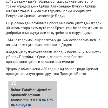
хоће да кажу да Република Српска ради све ово јер то
тражи /предсједник Србије Александар/ Вучић и Србија,
што није тачно. Њима сметају јака Србија и уздигнута
Република Српска - истакао је Додик.
Он је рекао да Република Српска има капацитет да изгради
30 километара ауто-пута кроз Брчко, који ће проћи и бити на
добробит свих људи, али се сусреће са опструкцијама.
- Ми не градимо нашу политику да њих оспоравамо, већ на
нашим потенцијалима - истакао је Додик.
Академији су присуствовали народни посланици, министри
у Влади Републике Српске, свештенство Српске
православне цркве и локални званичници.
Уједно је обиљежено и 30 година од обнове рада Српског
просвјетног и културног друштва Просвјета Брчко.
Brčko: Položeni vijenci na
Spomenik srpskim
braniocima (FOTO)
#RTRS
#RTRSvijesti