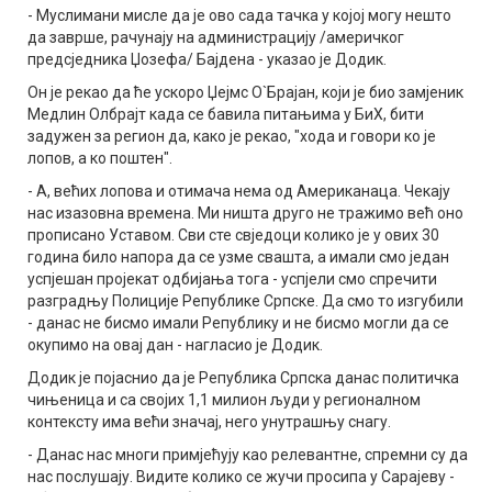
- Муслимани мисле да је ово сада тачка у којој могу нешто
да заврше, рачунају на администрацију /америчког
предсједника Џозефа/ Бајдена - указао је Додик.
Он је рекао да ће ускоро Џејмс О`Брајан, који је био замјеник
Медлин Олбрајт када се бавила питањима у БиХ, бити
задужен за регион да, како је рекао, "хода и говори ко је
лопов, а ко поштен".
- А, већих лопова и отимача нема од Американаца. Чекају
нас изазовна времена. Ми ништа друго не тражимо већ оно
прописано Уставом. Сви сте свједоци колико је у ових 30
година било напора да се узме свашта, а имали смо један
успјешан пројекат одбијања тога - успјели смо спречити
разградњу Полиције Републике Српске. Да смо то изгубили
- данас не бисмо имали Републику и не бисмо могли да се
окупимо на овај дан - нагласио је Додик.
Додик је појаснио да је Република Српска данас политичка
чињеница и са својих 1,1 милион људи у регионалном
контексту има већи значај, него унутрашњу снагу.
- Данас нас многи примјећују као релевантне, спремни су да
нас послушају. Видите колико се жучи просипа у Сарајеву -