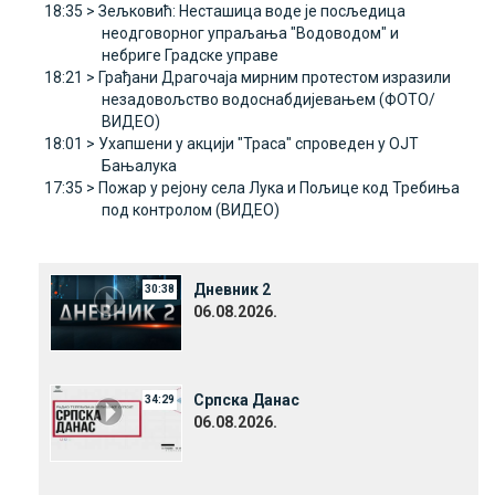
18:35 >
Зељковић: Несташица воде је посљедица
неодговорног упраљања "Водоводом" и
небриге Градске управе
18:21 >
Грађани Драгочаја мирним протестом изразили
незадовољство водоснабдијевањем (ФОТО/
ВИДЕО)
18:01 >
Ухапшени у акцији "Траса" спроведен у ОЈТ
Бањалука
17:35 >
Пожар у рејону села Лука и Пољице код Требиња
под контролом (ВИДЕО)
Дневник 2
30:38
06.08.2026.
Српска Данас
34:29
06.08.2026.