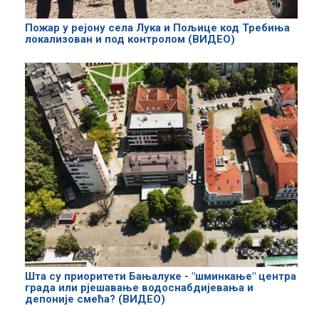
Пожар у рејону села Лука и Пољице код Требиња
локализован и под контролом (ВИДЕО)
Шта су приоритети Бањалуке - "шминкање" центра
града или рјешавање водоснабдијевања и
депоније смећа? (ВИДЕО)