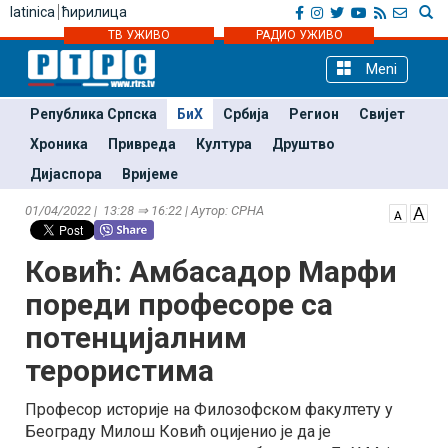
latinica
ћирилица
ТВ УЖИВО
РАДИО УЖИВО
Meni
Република Српска
БиХ
Србија
Регион
Свијет
Хроника
Привреда
Култура
Друштво
Дијаспора
Вријеме
01/04/2022 | 13:28 ⇒ 16:22 | Аутор: СРНА
Ковић: Амбасадор Марфи
пореди професоре са
потенцијалним
терористима
Професор историје на Филозофском факултету у
Београду Милош Ковић оцијенио је да је