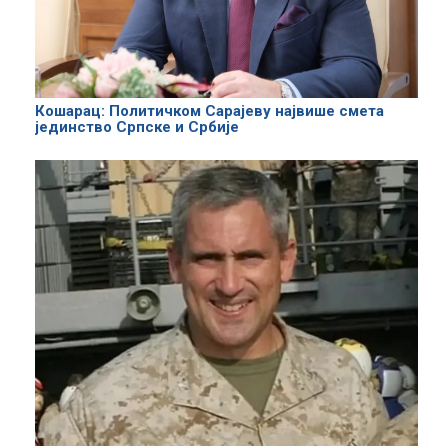
Кошарац: Политичком Сарајеву највише смета
јединство Српске и Србије