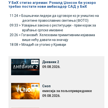
У БиХ стигао агреман: Роналд Џонсон би ускоро
требао постати нови амбасадор САД у БиХ
11:24 >
Бошњачки лидери да одговоре ко је уништио на
десетине православних светиња (ФОТО)
09:33 >
Усвајање закона о реституцији - први корак за
враћање српске имовине
20:26 >
Гогановић: Хелезовим примитивним изјавама
више нећу давати на значају
18:08 >
Младић се утопио у Криваји
Дневник 2
33:04
09.08.2026.
Сноп
35:45
емисија за пољопривреднике
09.08.2026.