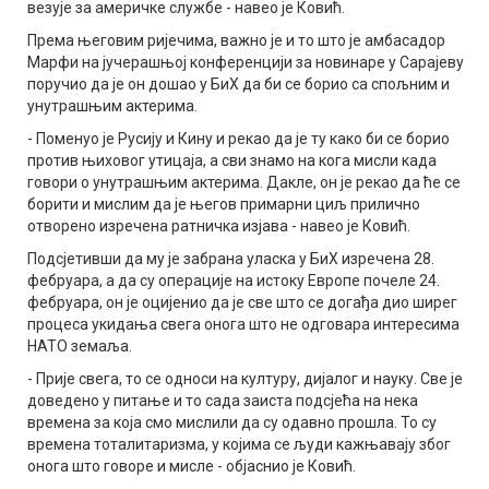
везује за америчке службе - навео је Ковић.
Према његовим ријечима, важно је и то што је амбасадор
Марфи на јучерашњој конференцији за новинаре у Сарајеву
поручио да је он дошао у БиХ да би се борио са спољним и
унутрашњим актерима.
- Поменуо је Русију и Кину и рекао да је ту како би се борио
против њиховог утицаја, а сви знамо на кога мисли када
говори о унутрашњим актерима. Дакле, он је рекао да ће се
борити и мислим да је његов примарни циљ прилично
отворено изречена ратничка изјава - навео је Ковић.
Подсјетивши да му је забрана уласка у БиХ изречена 28.
фебруара, а да су операције на истоку Европе почеле 24.
фебруара, он је оцијенио да је све што се догађа дио ширег
процеса укидања свега онога што не одговара интересима
НАТО земаља.
- Прије свега, то се односи на културу, дијалог и науку. Све је
доведено у питање и то сада заиста подсјећа на нека
времена за која смо мислили да су одавно прошла. То су
времена тоталитаризма, у којима се људи кажњавају због
онога што говоре и мисле - објаснио је Ковић.