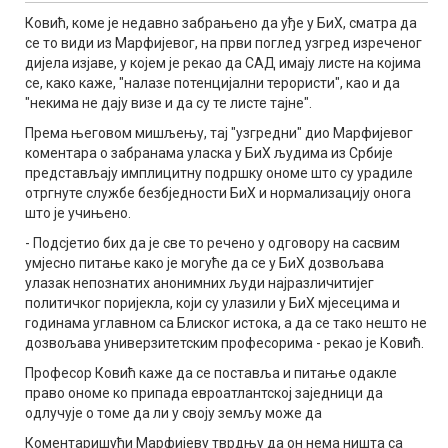
Ковић, коме је недавно забрањено да уђе у БиХ, сматра да
се то види из Марфијевог, на први поглед узгред изреченог
дијела изјаве, у којем је рекао да САД имају листе на којима
се, како каже, "налазе потенцијални терористи", као и да
"некима не дају визе и да су те листе тајне".
Према његовом мишљењу, тај "узгредни" дио Марфијевог
коментара о забранама уласка у БиХ људима из Србије
представљају имплицитну подршку ономе што су урадиле
отргнуте службе безбједности БиХ и нормализацију онога
што је учињено.
- Подсјетио бих да је све то речено у одговору на сасвим
умјесно питање како је могуће да се у БиХ дозвољава
улазак непознатих анонимних људи најразличитијег
политичког поријекла, који су улазили у БиХ мјесецима и
годинама углавном са Блиског истока, а да се тако нешто не
дозвољава универзитетским професорима - рекао је Ковић.
Професор Ковић каже да се поставља и питање одакле
право ономе ко припада евроатлантској заједници да
одлучује о томе да ли у своју земљу може да
Коментаришући Марфијеву тврдњу да он нема ништа са