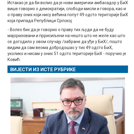
Истакао је да би волио да је нови амерички амбасадор у БиХ
више говорио о демократији, слободи мисли и говора, као и
о праву оних који нису већина попут 49 одсто територије БиХ
која припада Републици Српској.
- Волео бих да је говорио о праву тих људи да не буду
мајоризовани и пррисиљени на нешто што не желе као што
се догодило у овом случају /забране да уђе у БиХ/, пошто
видим да сам веома добродошао у тих 49 одсто БиХ,
уколико и нисам у оних 51 одсто територије БиХ - поручио је
Ковић.
ВИЈЕСТИ ИЗ ИСТЕ РУБРИКЕ