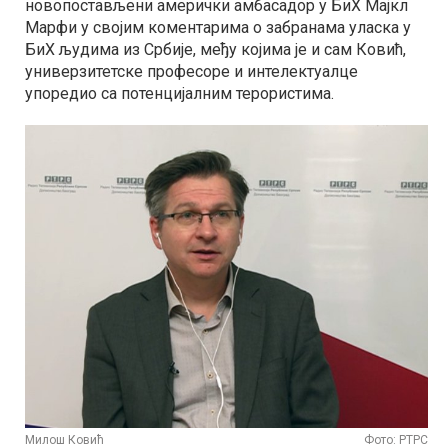
новопостављени амерички амбасадор у БиХ Мајкл
Марфи у својим коментарима о забранама уласка у
БиХ људима из Србије, међу којима је и сам Ковић,
универзитетске професоре и интелектуалце
упоредио са потенцијалним терористима.
Милош Ковић
Фото: РТРС