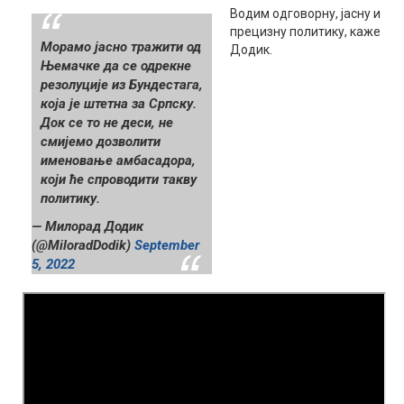
Водим одговорну, јасну и
прецизну политику, каже
Морамо јасно тражити од
Додик.
Њемачке да се одрекне
резолуције из Бундестага,
која је штетна за Српску.
Док се то не деси, не
смијемо дозволити
именовање амбасадора,
који ће спроводити такву
политику.
— Милорад Додик
(@MiloradDodik)
September
5, 2022