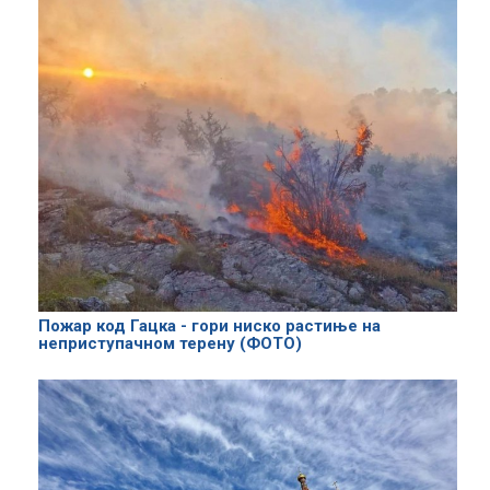
Пожар код Гацка - гори ниско растиње на
неприступачном терену (ФОТО)