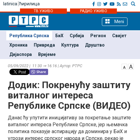
latinica
ћирилица
ТВ УЖИВО
РАДИО УЖИВО
Meni
Република Српска
БиХ
Србија
Регион
Свијет
Хроника
Привреда
Култура
Друштво
Дијаспора
Вријеме
05/09/2022 | 11:30 ⇒ 16:16 | Аутор: РТРС
Додик: Покренућу заштиту
виталног интереса
Републике Српске (ВИДЕО)
Данас ћу упутити иницијативу за покретање заштите
виталног интереса Републике Српске, јер њемачка
политика показује аспирацију да доминира у БиХ и
угрози интерес српског народа и Српске, рекао је