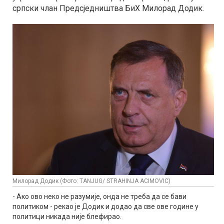
српски члан Предсједништва БиХ Милорад Додик.
Милорад Додик (Фото: TANJUG/ STRAHINJA ACIMOVIC)
- Ако ово неко не разумије, онда не треба да се бави
политиком - рекао је Додик и додао да све ове године у
политици никада није блефирао.