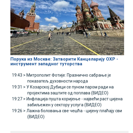
Порука из Москве: Затворити Канцеларију ОХР -
инструмент западног туторства
19:43 >
Митрополит Фотије: Празнично сабрање је
показатељ духовности народа
19:31 >
У Козарској Дубици се пуном паром ради на
пројектима заштите од поплава (ВИДЕО)
19:27 >
Инфлација пушта коријење - највећи раст цијена
забиљежен у сектору услуга (ВИДЕО)
19:26 >
Лажна боловања све чешћа - цијену плаћају сви
(ВИДЕО)