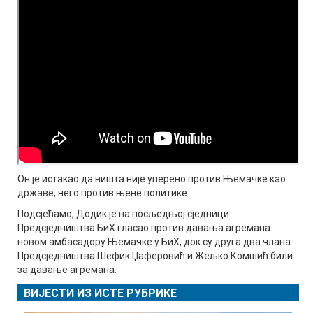
Он је истакао да ништа није уперено против Њемачке као
државе, него против њене политике.
Подсјећамо, Додик је на посљедњој сједници
Предсједништва БиХ гласао против давања агремана
новом амбасадору Њемачке у БиХ, док су друга два члана
Предсједништва Шефик Џаферовић и Жељко Комшић били
за давање агремана.
ВИЈЕСТИ ИЗ ИСТЕ РУБРИКЕ