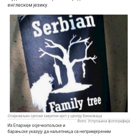
енглеском језику.
Оскрнављен српски завјетни крст у центру Винковаца
Фото: Уступљена фотографија
Из Епархије осјечкопољске и
барањске указују да наљепница са непримјереним