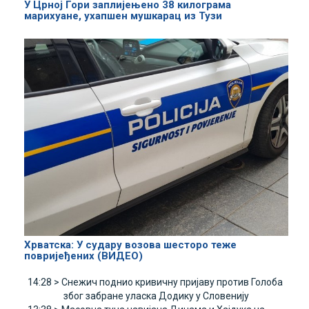
У Црној Гори заплијењено 38 килограма
марихуане, ухапшен мушкарац из Тузи
Хрватска: У судару возова шесторо теже
повријеђених (ВИДЕО)
14:28 >
Снежич поднио кривичну пријаву против Голоба
због забране уласка Додику у Словенију