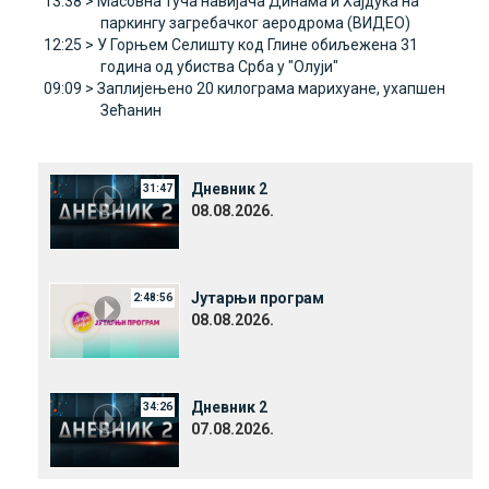
13:38 >
Масовна туча навијача Динама и Хајдука на
паркингу загребачког аеродрома (ВИДЕО)
12:25 >
У Горњем Селишту код Глине обиљежена 31
година од убиства Срба у "Олуји"
09:09 >
Заплијењено 20 килограма марихуане, ухапшен
Зећанин
Дневник 2
31:47
08.08.2026.
Јутарњи програм
2:48:56
08.08.2026.
Дневник 2
34:26
07.08.2026.