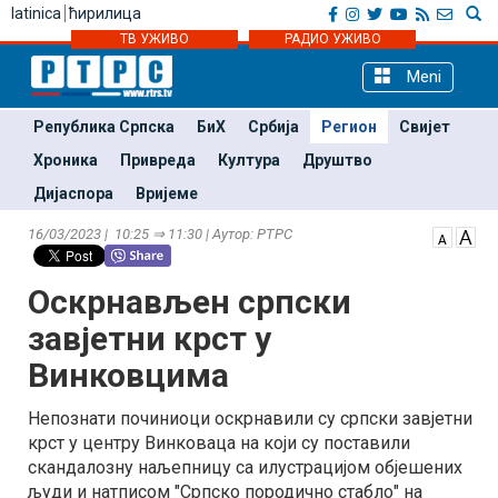
latinica
ћирилица
ТВ УЖИВО
РАДИО УЖИВО
Meni
Република Српска
БиХ
Србија
Регион
Свијет
Хроника
Привреда
Култура
Друштво
Дијаспора
Вријеме
16/03/2023 | 10:25 ⇒ 11:30 | Аутор: РТРС
Оскрнављен српски
завјетни крст у
Винковцима
Непознати починиоци оскрнавили су српски завјетни
крст у центру Винковаца на који су поставили
скандалозну наљепницу са илустрацијом објешених
људи и натписом "Српско породично стабло" на