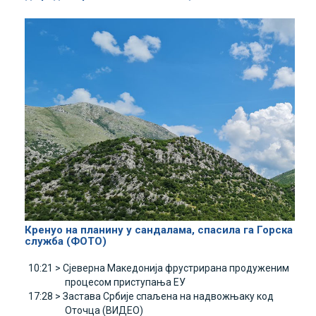
Кренуо на планину у сандалама, спасила га Горска
служба (ФОТО)
10:21 >
Сјеверна Македонија фрустрирана продуженим
процесом приступања ЕУ
17:28 >
Застава Србије спаљена на надвожњаку код
Оточца (ВИДЕО)