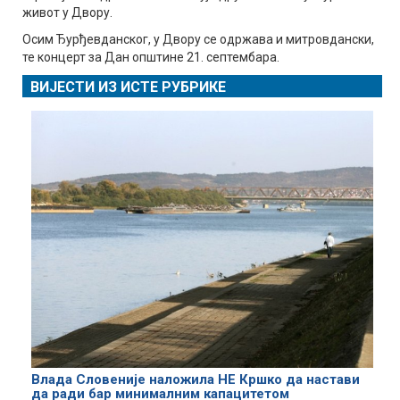
живот у Двору.
Осим Ђурђевданског, у Двору се одржава и митровдански,
те концерт за Дан општине 21. септембара.
ВИЈЕСТИ ИЗ ИСТЕ РУБРИКЕ
Влада Словеније наложила НЕ Кршко да настави
да ради бар минималним капацитетом