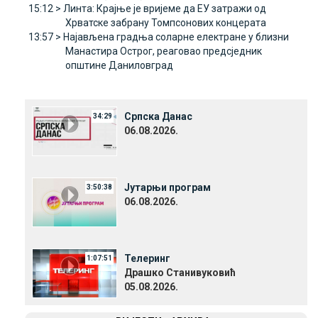
15:12 >
Линта: Крајње је вријеме да ЕУ затражи од
Хрватске забрану Томпсонових концерата
13:57 >
Најављена градња соларне електране у близни
Манастира Острог, реаговао предсједник
општине Даниловград
Српска Данас
34:29
06.08.2026.
Јутарњи програм
3:50:38
06.08.2026.
Телеринг
1:07:51
Драшко Станивуковић
05.08.2026.