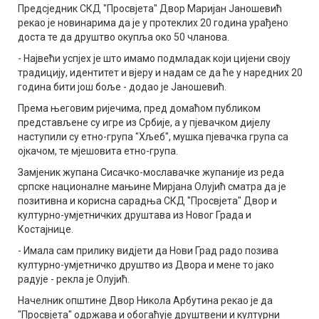
Предсједник СКД "Просвјета" Двор Маријан Јаношевић
рекао је новинарима да је у протеклих 20 година урађено
доста те да друштво окупља око 50 чланова.
- Највећи успјех је што имамо подмладак који цијени своју
традицију, идентитет и вјеру и надам се да ће у наредних 20
година бити још боље - додао је Јаношевић.
Према његовим ријечима, пред домаћом публиком
представљене су игре из Србије, а у пјевачком дијелу
наступили су етно-група "Хљеб", мушка пјевачка група са
ојкачом, те мјешовита етно-група.
Замјеник жупана Сисачко-мославачке жупаније из реда
српске националне мањине Мирјана Олујић сматра да је
позитивна и корисна сарадња СКД "Просвјета" Двор и
културно-умјетничких друштава из Новог Града и
Костајнице.
- Имала сам прилику видјети да Нови Град радо позива
културно-умјетничко друштво из Двора и мене то јако
радује - рекла је Олујић.
Начелник општине Двор Никола Арбутина рекао је да
"Просвјета" одржава и обогаћује друштвени и културни