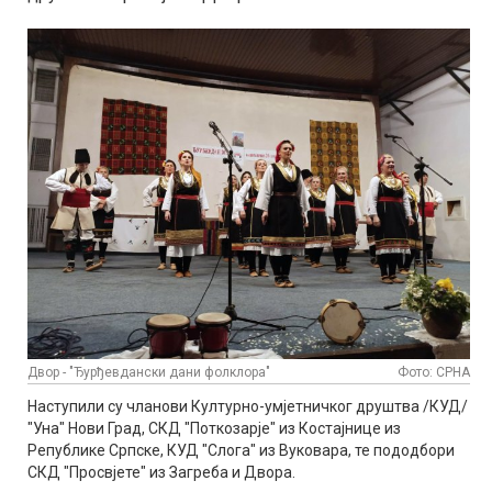
Двор - "Ђурђевдански дани фолклора"
Фото: СРНА
Наступили су чланови Културно-умјетничког друштва /КУД/
"Уна" Нови Град, СКД "Поткозарје" из Костајнице из
Републике Српске, КУД "Слога" из Вуковара, те пододбори
СКД "Просвјете" из Загреба и Двора.