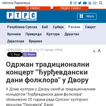
latinica
ћирилица
ТВ УЖИВО
РАДИО УЖИВО
Meni
Република Српска
БиХ
Србија
Регион
Свијет
Хроника
Привреда
Култура
Друштво
Дијаспора
Вријеме
14/05/2023 | 11:18 ⇒ 12:17 | Аутор: СРНА
Одржан традиционални
концерт "Ђурђевдански
дани фолклора" у Двору
У Дому културе у Двору синоћ је традиционалним
концертом "Ђурђевдански дани фолклора"
обиљежено 20 година рада Српског културног
друштва "Просвјета" Двор.