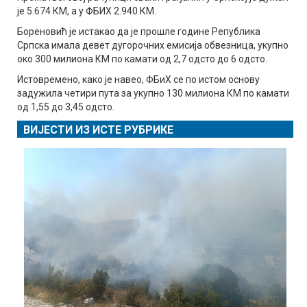
је 5.674 КМ, а у ФБИХ 2.940 КМ.
Бореновић је истакао да је прошле године Република
Српска имала девет дугорочних емисија обвезница, укупно
око 300 милиона КМ по камати од 2,7 одсто до 6 одсто.
Истовремено, како је навео, ФБиХ се по истом основу
задужила четири пута за укупно 130 милиона КМ по камати
од 1,55 до 3,45 одсто.
ВИЈЕСТИ ИЗ ИСТЕ РУБРИКЕ