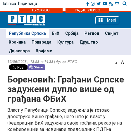
latinica
ћирилица
ТВ УЖИВО
РАДИО УЖИВО
Meni
Република Српска
БиХ
Србија
Регион
Свијет
Хроника
Привреда
Култура
Друштво
Дијаспора
Вријеме
15/06/2023 | 13:58 ⇒ 14:38 | Аутор: РТРС
Бореновић: Грађани Српске
задужени дупло више од
грађана ФБиХ
Власт у Републици Српској задужила је готово
двоструко више грађане, него што је власт у
Федерацији БиХ задужила своје грађана, рекао је на
конференцији за новинаре предсједник ПДП-а