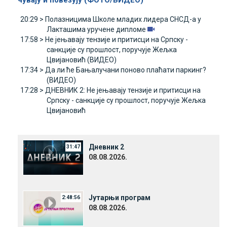
чувају и повезују (ФОТО/ВИДЕО)
20:29 >
Полазницима Школе младих лидера СНСД-а у
Лакташима уручене дипломе
17:58 >
Не јењавају тензије и притисци на Српску -
санкције су прошлост, поручује Жељка
Цвијановић (ВИДЕО)
17:34 >
Да ли ће Бањалучани поново плаћати паркинг?
(ВИДЕО)
17:28 >
ДНЕВНИК 2: Не јењавају тензије и притисци на
Српску - санкције су прошлост, поручује Жељка
Цвијановић
Дневник 2
31:47
08.08.2026.
Јутарњи програм
2:48:56
08.08.2026.