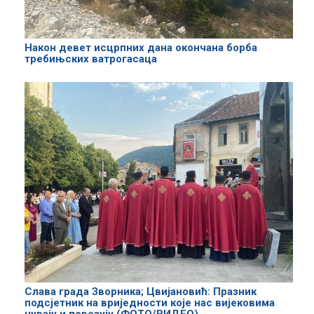
Након девет исцрпних дана окончана борба
требињских ватрогасаца
Слава града Зворника; Цвијановић: Празник
подсјетник на вриједности које нас вијековима