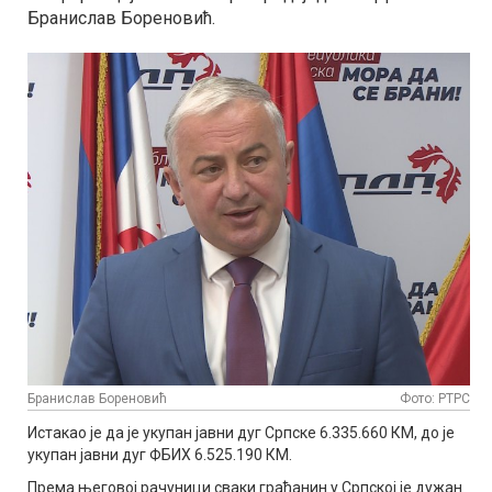
Бранислав Бореновић.
Бранислав Бореновић
Фото: РТРС
Истакао је да је укупан јавни дуг Српске 6.335.660 КМ, до је
укупан јавни дуг ФБИХ 6.525.190 КМ.
Према његовој рачуници сваки грађанин у Српској је дужан