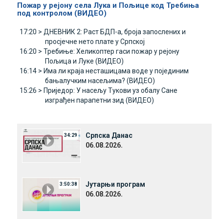
Пожар у рејону села Лука и Пољице код Требиња
под контролом (ВИДЕО)
17:20 >
ДНЕВНИК 2: Раст БДП-а, броја запослених и
просјечне нето плате у Српској
16:20 >
Требиње: Хеликоптер гаси пожар у рејону
Пољица и Луке (ВИДЕО)
16:14 >
Има ли краја несташицама воде у појединим
бањалучким насељима? (ВИДЕО)
15:26 >
Приједор: У насељу Тукови уз обалу Сане
изграђен парапетни зид (ВИДЕО)
Српска Данас
34:29
06.08.2026.
Јутарњи програм
3:50:38
06.08.2026.