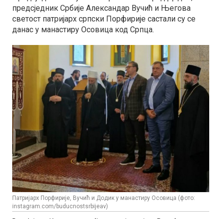
предсједник Србије Александар Вучић и Његова
светост патријарх српски Порфирије састали су се
данас у манастиру Осовица код Српца.
Патријарх Порфирије, Вучић и Додик у манастиру Осовица (фото:
instagram.com/buducnostsrbijeav)