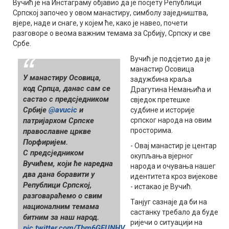
Вучић је на Инстаграму објавио да је посјету Републици
Српској започео у овом манастиру, симболу заједништва,
вјере, наде и снаге, у којем ће, како је навео, почети
разговоре о веома важним темама за Србију, Српску и све
Србе.
Вучић је подсјетио да је
манастир Осовица
У манастиру Осовица,
задужбина краља
код Српца, данас сам се
Драгутина Немањића и
састао с предсједником
свједок претешке
Србије
@avucic
и
судбине и историје
патријархом Српске
српског народа на овим
просторима.
православне цркве
Порфиријем.
- Овај манастир је центар
С предсједником
окупљања вјерног
Вучићeм, који ће наредна
народа и очувања нашег
два дана боравити у
идентитета кроз вијекове
Републици Српској,
- истакао је Вучић.
разговараћемо о свим
Танјуг сазнаје да би на
националним тeмама
састанку требало да буде
битним за наш народ.
ријечи о ситуацији на
pic.twitter.com/Tbm6GFUNHV