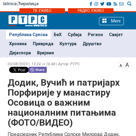
latinica
ћирилица
ТВ УЖИВО
РАДИО УЖИВО
Meni
Република Српска
БиХ
Србија
Регион
Свијет
Хроника
Привреда
Култура
Друштво
Дијаспора
Вријеме
03/08/2023 | 13:24 ⇒ 16:48 | Аутор: РТРС
Додик, Вучић и патријарх
Порфирије у манастиру
Осовица о важним
националним питањима
(ФОТО/ВИДЕО)
Предсједник Републике Српске Милорад Додик,