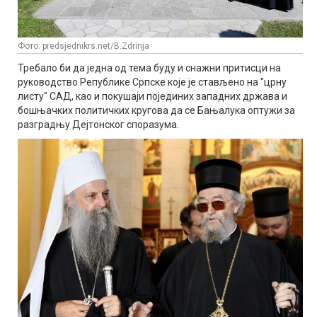
Фото: predsjednikrs.net/B.Zdrinja
Требало би да једна од тема буду и снажни притисци на
руководство Републике Српске које је стављено на "црну
листу" САД, као и покушаји појединих западних држава и
бошњачких политичких кругова да се Бањалука оптужи за
разградњу Дејтонског споразума.