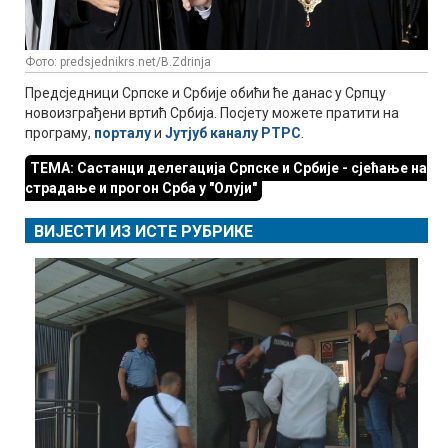
Фото: predsjednikrs.net/B.Zdrinja
Предсједници Српске и Србије обићи ће данас у Српцу
новоизграђени вртић Србија. Посјету можете пратити на
програму,
порталу
и
Јутјуб каналу РТРС
.
ТЕМА: Састанци делегација Српске и Србије - сјећање на
страдање и прогон Срба у "Олуји"
ВИЈЕСТИ ИЗ ИСТЕ РУБРИКЕ