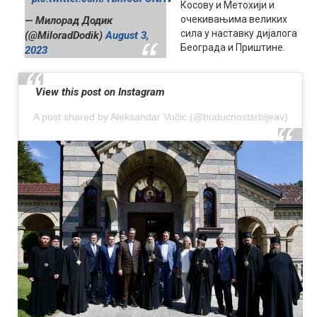
Косову и Метохији и
очекивањима великих
— Милорад Додик
сила у наставку дијалога
(@MiloradDodik)
August 3,
Београда и Приштине.
2023
View this post on Instagram
A post shared by Aleksandar Vučić (@buducnostsrbijeav)