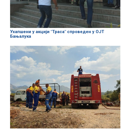
Ухапшени у акцији "Траса" спроведен у ОЈТ
Бањалука