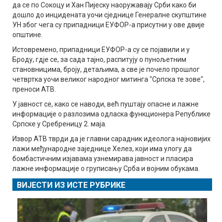
да се по Сокоцу и Хан Пијеску наоружавају Срби како би
дошло до инцидената уочи сједнице Генералне скупштине
УН због чега су припадници ЕУФОР-а присутни у ове двије
општине.
Истовремено, припадници ЕУФОР-а су се појавили и у
Броду, гдје се, за сада тајно, распитују о пунољетним
становницима, броју, детаљима, а све је почело прошлог
четвртка уочи великог народног митинга "Српска те зове",
преноси АТВ.
У јавност се, како се наводи, већ пуштају опасне и лажне
информације о разлозима одласка функционера Републике
Српске у Сребреницу 2. маја.
Извор АТВ тврди да је главни сарадник идеолога најновијих
лажи међународне заједнице Хелез, који има улогу да
бомбастичним изјавама узнемирава јавност и пласира
лажне информације о груписању Срба и војним обукама.
ВИЈЕСТИ ИЗ ИСТЕ РУБРИКЕ