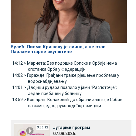
Вулић: Писмо Кришоку је лично, а не став
Парламентарне скупштине
14:12 >
Марчета: Без подршке Српске и Србије нема
опстанка Срба у Федерацији
14:02 >
Горажде: Грађани траже рјешење проблема у
водоснабдијевању
14:01 >
Двојици рудара позлило у јами "Распоточје";
Један пребачен у болницу
13:59 >
Кошарац: Конаковић да објасни зашто је Србин
на само једној руководећој позицији
Јутарњи програм
3:50:12
07.08.2026.