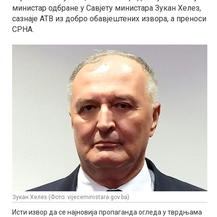
министар одбране у Савјету министара Зукан Хелез,
сазнаје АТВ из добро обавјештених извора, а преноси
СРНА.
Зукан Хелез (Фото: vijeceministara.gov.ba)
Исти извор да се најновија пропаганда огледа у тврдњама