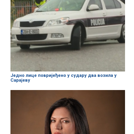
Једно лице повријеђено у судару два возила у
Сарајеву