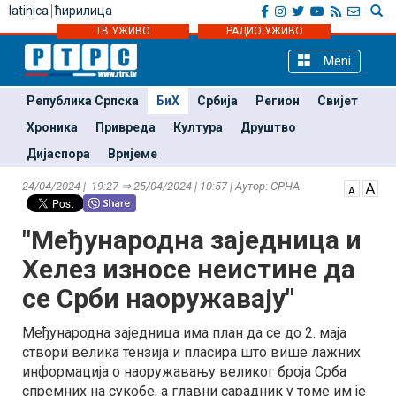
latinica
ћирилица
ТВ УЖИВО
РАДИО УЖИВО
Meni
Република Српска
БиХ
Србија
Регион
Свијет
Хроника
Привреда
Култура
Друштво
Дијаспора
Вријеме
24/04/2024 | 19:27 ⇒ 25/04/2024 | 10:57 | Аутор: СРНА
"Међународна заједница и
Хелез износе неистине да
се Срби наоружавају"
Међународна заједница има план да се до 2. маја
створи велика тензија и пласира што више лажних
информација о наоружавању великог броја Срба
спремних на сукобе, а главни сарадник у томе им је