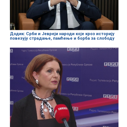
Додик: Срби и Јевреји народи које кроз историју
повезују страдање, памћење и борба за слободу