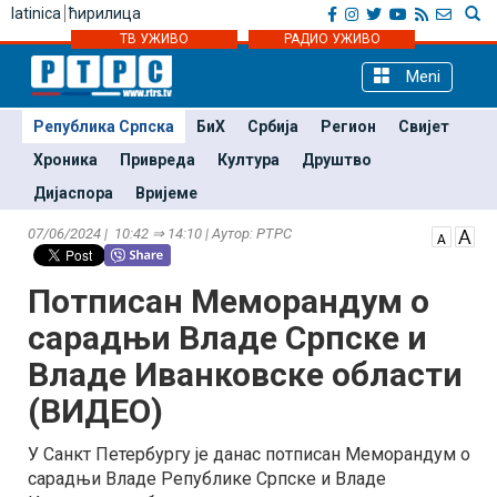
latinica
ћирилица
ТВ УЖИВО
РАДИО УЖИВО
Meni
Република Српска
БиХ
Србија
Регион
Свијет
Хроника
Привреда
Култура
Друштво
Дијаспора
Вријеме
07/06/2024 | 10:42 ⇒ 14:10 | Аутор: РТРС
Потписан Меморандум о
сарадњи Владе Српске и
Владе Иванковске области
(ВИДЕО)
У Санкт Петербургу је данас потписан Меморандум о
сарадњи Владе Републике Српске и Владе