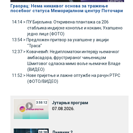
Граорац: Нема никаквог основа за тражење
посебног статуса Меморијалном центру Поточари
14:14 >
ПУ Бијељина: Откривена плантажа са 206
стабљика индијске конопље и кокаин; Ухапшено
једно лице (ФОТО)
13:54 >
Предложен притвор за ухапшене у акцији
"Траса"
12:37 >
Ковачевић: Недипломатски интервју њемачког
амбасадора, фрустрираног чињеницом
Шмитовог одласка мимо воље њемачке Владе
(ВИДЕО)
11:52 >
Нове пријетње и лажне оптужбе на рачун РТРС
(ФОТО/ВИДЕО)
Јутарњи програм
3:50:12
07.08.2026.
Дневник 2
30:38