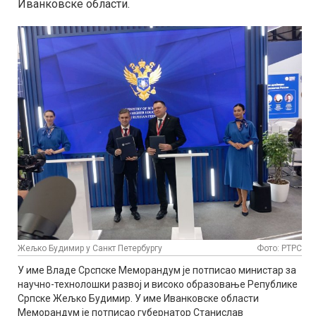
Иванковске области.
Жељко Будимир у Санкт Петербургу
Фото: РТРС
У име Владе Срспске Меморандум је потписао министар за
научно-технолошки развој и високо образовање Републике
Српске Жељко Будимир. У име Иванковске области
Меморандум је потписао губернатор Станислав