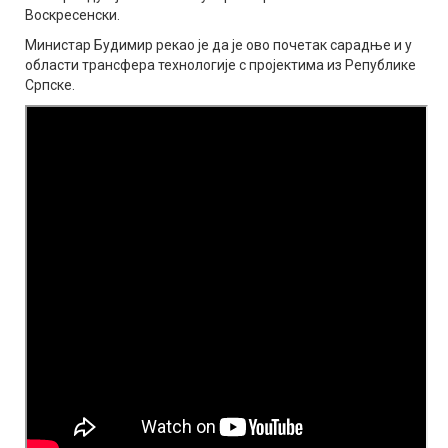
Воскресенски.
Министар Будимир рекао је да је ово почетак сарадње и у
области трансфера технологије с пројектима из Републике
Српске.