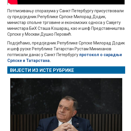
Потписивању споразума у Санкт Петербургу присуствовали
су предсједник Републике Српске Милорад Додик,
министар спољне трговине и економских односа у Савјету
министара БиХ Сташа Кошарац, као и шеф Представништва
Српске у Москви Душко Перовић.
Подсјећамо, предсједник Републике Српске Милорад Додик
и шеф руске Републике Татарстан Рустам Миниханов
потписали данас у Санкт Петербургу
протокол о сарадњи
Српске и Татарстана
.
ВИЈЕСТИ ИЗ ИСТЕ РУБРИКЕ