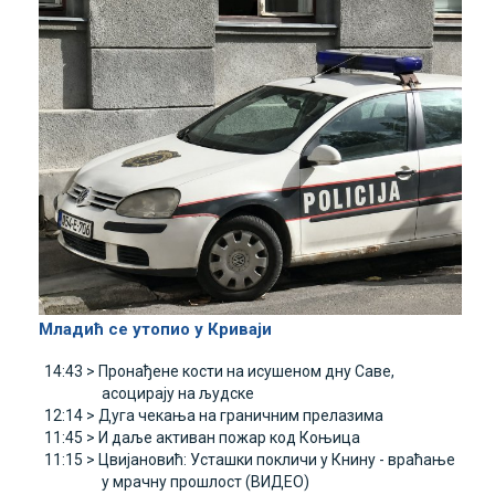
Младић се утопио у Криваји
14:43 >
Пронађене кости на исушеном дну Саве,
асоцирају на људске
12:14 >
Дуга чекања на граничним прелазима
11:45 >
И даље активан пожар код Коњица
11:15 >
Цвијановић: Усташки покличи у Книну - враћање
у мрачну прошлост (ВИДЕО)