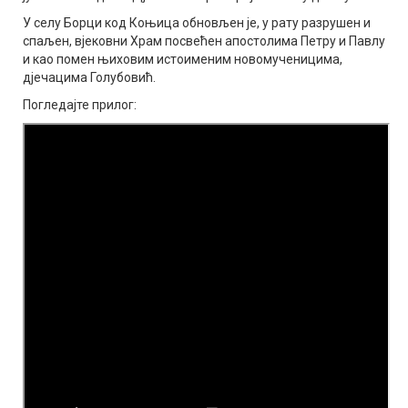
У селу Борци код Коњица обновљен је, у рату разрушен и
спаљен, вјековни Храм посвећен апостолима Петру и Павлу
и као помен њиховим истоименим новомученицима,
дјечацима Голубовић.
Погледајте прилог: