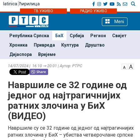
latinica
ћирилица
ТВ УЖИВО
РАДИО УЖИВО
Meni
Република Српска
БиХ
Србија
Регион
Свијет
Хроника
Привреда
Култура
Друштво
Дијаспора
Вријеме
14/07/2024 | 16:10 ⇒ 20:01 | Аутор: РТРС
Навршиле се 32 године од
једног од најтрагичнијих
ратних злочина у БиХ
(ВИДЕО)
Навршиле су се 32 године од једног од најтрагичнијих
ратних злочина у БиХ – убиства четверочлане српске