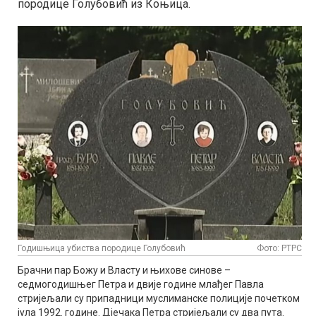
породице Голубовић из Коњица.
Годишњица убиства породице Голубовић
Фото: РТРС
Брачни пар Божу и Власту и њихове синове –
седмогодишњег Петра и двије године млађег Павла
стријељали су припадници муслиманске полиције почетком
јула 1992. године. Дјечака Петра стријељали су два пута.