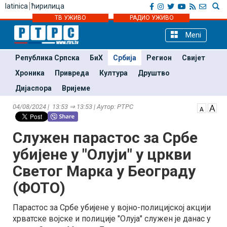
latinica
ћирилица
ТВ УЖИВО
РАДИО УЖИВО
Meni
Република Српска
БиХ
Србија
Регион
Свијет
Хроника
Привреда
Култура
Друштво
Дијаспора
Вријеме
04/08/2024 | 13:53 ⇒ 13:53 | Аутор: РТРС
Служен парастос за Србе
убијене у "Олуји" у цркви
Светог Марка у Београду
(ФОТО)
Парастос за Србе убијене у војно-полицијској акцији
хрватске војске и полиције "Олуја" служен је данас у