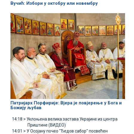
Вучић: Избори у октобру или новембру
Патријарх Порфирије: Вјера је повјерење у Бога и
Божију љубав
14:18 >
Уклоњена велика застава Украјине из центра
Приштине (ВИДЕО)
14:01 >
У Осојану почео "Ђедов сабор" посвећен