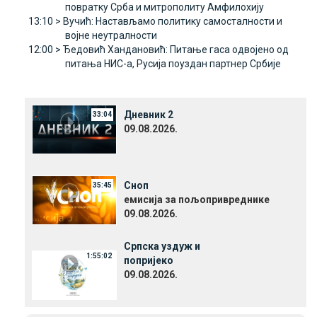
повратку Срба и митрополиту Амфилохију
13:10 >
Вучић: Настављамо политику самосталности и
војне неутралности
12:00 >
Ђедовић Хандановић: Питање гаса одвојено од
питања НИС-а, Русија поуздан партнер Србије
Дневник 2
33:04
09.08.2026.
Сноп
35:45
емисија за пољопривреднике
09.08.2026.
Српска уздуж и
1:55:02
попријеко
09.08.2026.