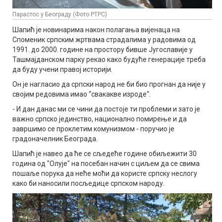
Парастос у Београду (Фото РТРС)
Шапић је новинарима након полагања вијенаца на
Споменик српским жртвама страдалима у радовима од
1991. до 2000. године на простору бивше Југославије у
Ташмајданском парку рекао како будуће генерације треба
да буду учени правој историји.
Он је нагласио да српски народ не би био прогнан да није у
својим редовима имао “свакакве изроде“.
- И дан данас ми се чини да постоје ти проблеми и зато је
важно српско јединство, национално помирење и да
завршимо се проклетим комунизмом - поручио је
градоначелник Београда.
Шапић је навео да ће се сљедеће године обиљежити 30
година од "Олује" на посебан начин с циљем да се свима
пошаље порука да неће моћи да користе српску неслогу
како би наносили посљедице српском народу.