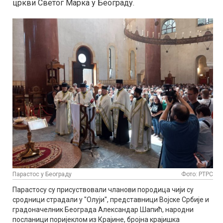
цркви Светог Марка у Београду.
Парастос у Београду
Фото: РТРС
Парастосу су присуствовали чланови породица чији су
сродници страдали у "Олуји", представници Војске Србије и
градоначелник Београда Александар Шапић, народни
посланици поријеклом из Крајине, бројна крајишка