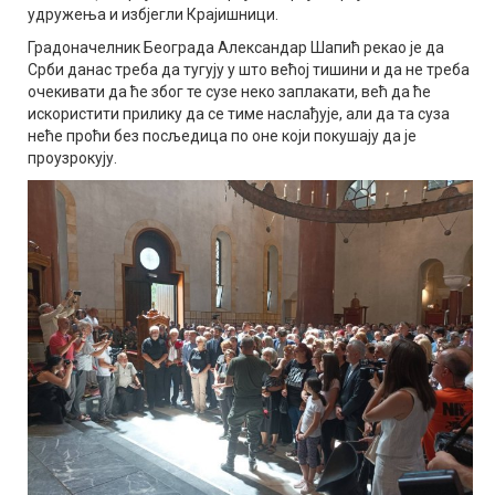
удружења и избјегли Крајишници.
Градоначелник Београда Александар Шапић рекао је да
Срби данас треба да тугују у што већој тишини и да не треба
очекивати да ће због те сузе неко заплакати, већ да ће
искористити прилику да се тиме наслађује, али да та суза
неће проћи без посљедица по оне који покушају да је
проузрокују.