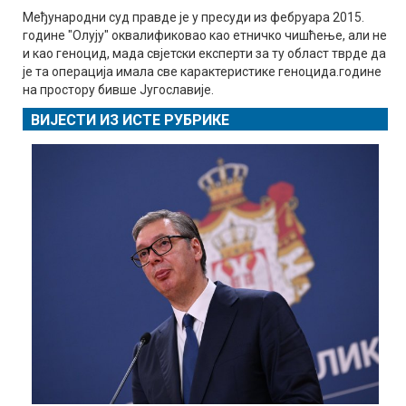
Међународни суд правде је у пресуди из фебруара 2015.
године "Олују" оквалификовао као етничко чишћење, али не
и као геноцид, мада свјетски експерти за ту област тврде да
је та операција имала све карактеристике геноцида.године
на простору бивше Југославије.
ВИЈЕСТИ ИЗ ИСТЕ РУБРИКЕ