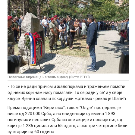
Полагање вијенаца на ташмајдану (Фото РТРС)
- То се не ради причом и жалопојкама и тражењем помоћи
од неких који нам нису помагали. То се ради у се' и у своје
кљусе. Вјечна слава и покој души жртвама - рекао је Шапић.
Према подацима "Веритаса", током "Олује" протјерано је
више од 220.000 Срба, а на евиденцији су имена 1.893
погинулих и несталих Срба из ове акције и послије ње, од
којих је 1.236 цивила или 65 одсто, а око три четвртине били
су старији од 60 година.