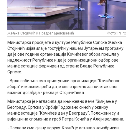
Жељка Стојичић и Предраг Бјелошевић
Фото: РТРС
Министарка просвјете и културе Републике Српске Жељка
Стојичић изјавила је гостујући у нашем Јутарњем програму
да је ове године организација Кочићевог збора прешла у
надлежност Републике и да је организациони одбор ове
манифестације формиран од стране Владе Републике
Српске.
- Врло озбиљно смо приступили организацији "Кочићевог
збора" и можемо рећи да је све спремно за почетак овог
важног догађаја - рекла је Стојичићева.
Министарка је нагласила да књижевно вече "Змијање у
Београду, Српска у Србији" одржано синоћ у оквиру
манифестације "Кочићев дан у Београду". Положени су и
вијенци на споменик и гроб Петра Кочића у Алеји великана.
- Послали смо сјајну поруку: Кочић је оставио неизбрисив