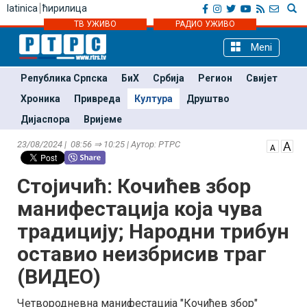
latinica
ћирилица
ТВ УЖИВО
РАДИО УЖИВО
Meni
Република Српска
БиХ
Србија
Регион
Свијет
Хроника
Привреда
Култура
Друштво
Дијаспора
Вријеме
23/08/2024 | 08:56 ⇒ 10:25 | Аутор: РТРС
Стојичић: Кочићев збор
манифестација која чува
традицију; Народни трибун
оставио неизбрисив траг
(ВИДЕО)
Четвородневна манифестација "Кочићев збор"