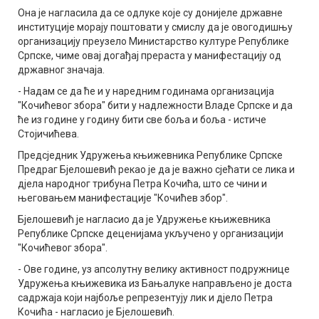
Она је нагласила да се одлуке које су донијеле државне
институције морају поштовати у смислу да је овогодишњу
организацију преузело Министарство културе Републике
Српске, чиме овај догађај прераста у манифестацију од
државног значаја.
- Надам се да ће и у наредним годинама организација
"Кочићевог збора" бити у надлежности Владе Српске и да
ће из године у годину бити све боља и боља - истиче
Стојичићева.
Предсједник Удружења књижевника Републике Српске
Предраг Бјелошевић рекао је да је важно сјећати се лика и
дјела народног трибуна Петра Кочића, што се чини и
његовањем манифестације "Кочићев збор".
Бјелошевић је нагласио да је Удружење књижевника
Републике Српске деценијама укључено у организацији
"Кочићевог збора".
- Ове године, уз апсолутну велику активност подружнице
Удружења књижевика из Бањалуке направљено је доста
садржаја који најбоље репрезентују лик и дјело Петра
Кочића - нагласио је Бјелошевић.