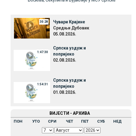
Босиља, Секулића и Вујаклије у МСУ Српске
Чувари Крајине
30:28
Средњи Дубовик
05.08.2026.
Српска уздуж и
1:47:30
попријеко
02.08.2026.
Српска уздуж и
1:54:31
попријеко
01.08.2026.
ВИЈЕСТИ - АРХИВА
ПОН
УТО
СРИ
ЧЕТ
ПЕТ
СУБ
НЕД