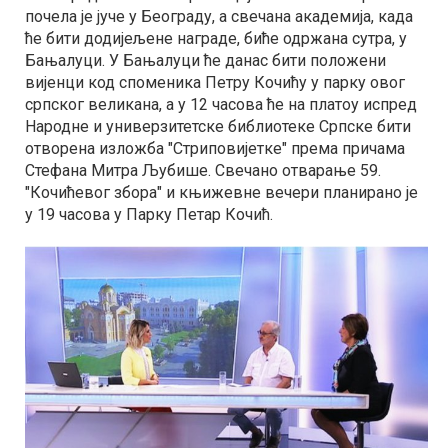
почела је јуче у Београду, а свечана академија, када
ће бити додијељене награде, биће одржана сутра, у
Бањалуци. У Бањалуци ће данас бити положени
вијенци код споменика Петру Кочићу у парку овог
српског великана, а у 12 часова ће на платоу испред
Народне и универзитетске библиотеке Српске бити
отворена изложба "Стриповијетке" према причама
Стефана Митра Љубише. Свечано отварање 59.
"Кочићевог збора" и књижевне вечери планирано је
у 19 часова у Парку Петар Кочић.