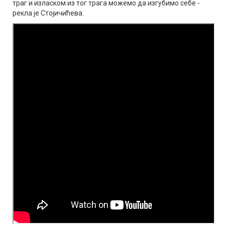
траг и изласком из тог трага можемо да изгубимо себе -
рекла је Стојичићева.