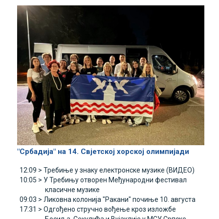
"Србадија" на 14. Свјетској хорској олимпијади
12:09 >
Требиње у знаку електронске музике (ВИДЕО)
10:05 >
У Требињу отворен Међународни фестивал
класичне музике
09:03 >
Ликовна колонија "Ракани" почиње 10. августа
17:31 >
Одгођено стручно вођење кроз изложбе