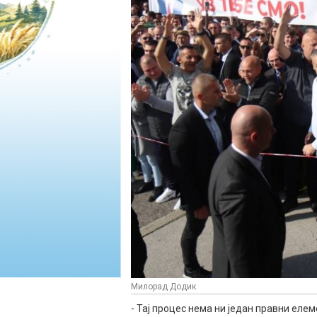
Милорад Додик
- Тај процес нема ни један правни елем