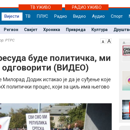
ТВ УЖИВО
РАДИО УЖИВО
Вијести
ТВ
ПЛУС
Радио
Видео
Аудио
Спорт
Регион
Свијет
Хроника
Привреда
Култура
Друштв
тор: РТРС
ресуда буде политичка, ми
 одговорити (ВИДЕО)
 Милорад Додик истакао је да је суђење које
БиХ политички процес, који за циљ има његово