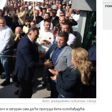
ПО
Фото: predsjednikrs.rs/Borislav Zdrinja
ент и сигуран сам да ће пресуда бити ослобађајућа.