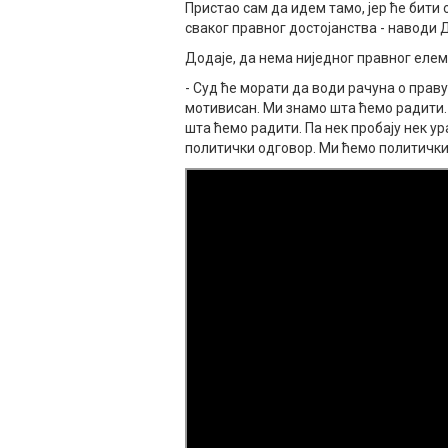
Пристао сам да идем тамо, јер ће бити
сваког правног достојанства - наводи Д
Додаје, да нема ниједног правног елем
- Суд ће морати да води рачуна о праву
мотивисан. Ми знамо шта ћемо радити. Н
шта ћемо радити. Па нек пробају нек ур
политички одговор. Ми ћемо политички 