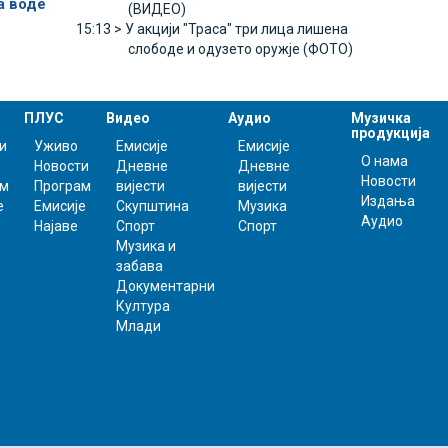
а воде
(ВИДЕО)
15:13 >
У акцији "Траса" три лица лишена
слободе и одузето оружје (ФОТО)
ПЛУС
Видео
Аудио
Музичка
продукција
и
Уживо
Емисије
Емисије
О нама
Новости
Дневне
Дневне
Новости
ам
Програм
вијести
вијести
Издања
е
Емисије
Скупштина
Музика
Аудио
Најаве
Спорт
Спорт
Музика и
забава
Документарни
Култура
Млади