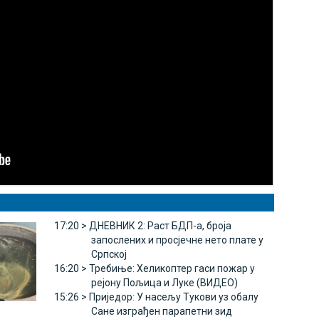
17:20 >
ДНЕВНИК 2: Раст БДП-а, броја
запослених и просјечне нето плате у
Српској
16:20 >
Требиње: Хеликоптер гаси пожар у
рејону Пољица и Луке (ВИДЕО)
15:26 >
Приједор: У насељу Тукови уз обалу
Сане изграђен парапетни зид