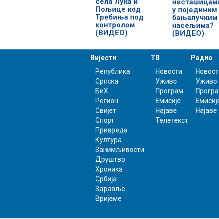
села Лука и
несташицам
Пољице код
у појединим
Требиња под
бањалучким
контролом
насељима?
(ВИДЕО)
(ВИДЕО)
Вијести
ТВ
Радио
Република
Новости
Новост
Српска
Уживо
Уживо
БиХ
Програм
Прогр
Регион
Емисије
Емисиј
Свијет
Најаве
Најаве
Спорт
Телетекст
Привреда
Култура
Занимљивости
Друштво
Хроника
Србија
Здравље
Вријеме