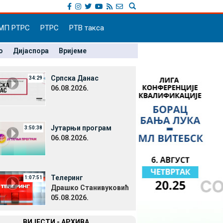
МП РТРС
РТРС
РТВ такса
о
Дијаспора
Вријеме
Српска Данас
34:29
06.08.2026.
Јутарњи програм
3:50:38
06.08.2026.
Телеринг
1:07:51
Драшко Станивуковић
05.08.2026.
ВИЈЕСТИ - АРХИВА