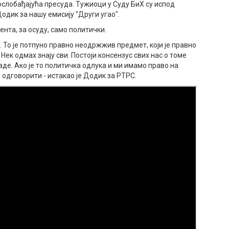
 ослобађајућа пресуда. Тужиоци у Суду БиХ су испод
одик за нашу емисију "Други угао".
ента, за осуду, само политички.
. То је потпуно правно неодржжив предмет, који је правно
ек одмах знају сви. Постоји консензус свих нас о томе
аде. Ако је то политичка одлука и ми имамо право на
одговорити - истакао је Додик за РТРС.