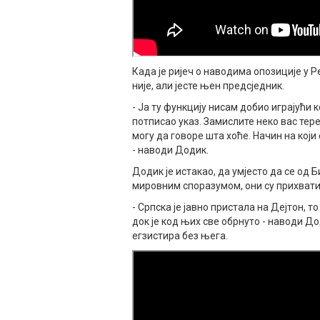
Када је ријеч о наводима опозиције у Р
није, али јесте њен предсједник.
- Ја ту функцију нисам добио играјући 
потписао указ. Замислите неко вас тере
могу да говоре шта хоће. Начин на који 
- наводи Додик.
Додик је истакао, да умјесто да се од 
мировним споразумом, они су прихватил
- Српска је јавно пристала на Дејтон,
док је код њих све обрнуто - наводи Д
егзистира без њега.