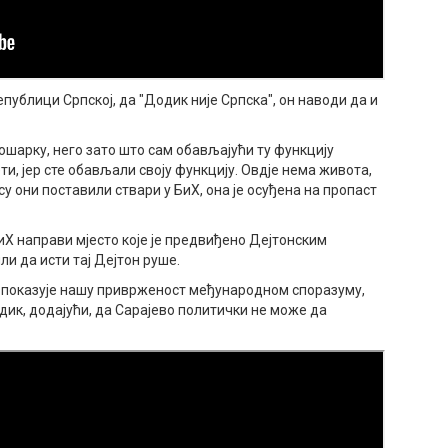
епублици Српској, да "Додик није Српска", он наводи да и
кошарку, него зато што сам обављајући ту функцију
ти, јер сте обављали своју функцију. Овдје нема живота,
су они поставили ствари у БиХ, она је осуђена на пропаст
БиХ направи мјесто које је предвиђено Дејтонским
и да исти тај Дејтон руше.
 то показује нашу приврженост међународном споразуму,
одик, додајући, да Сарајево политички не може да