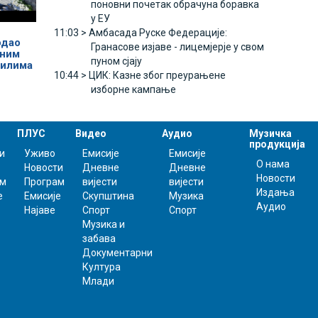
поновни почетак обрачуна боравка
у ЕУ
11:03 >
Амбасада Руске Федерације:
одао
Гранасове изјаве - лицемјерје у свом
еним
пуном сјају
вилима
10:44 >
ЦИК: Казне због преурањене
изборне кампање
ПЛУС
Видео
Аудио
Музичка
продукција
и
Уживо
Емисије
Емисије
О нама
Новости
Дневне
Дневне
Новости
ам
Програм
вијести
вијести
Издања
е
Емисије
Скупштина
Музика
Аудио
Најаве
Спорт
Спорт
Музика и
забава
Документарни
Култура
Млади