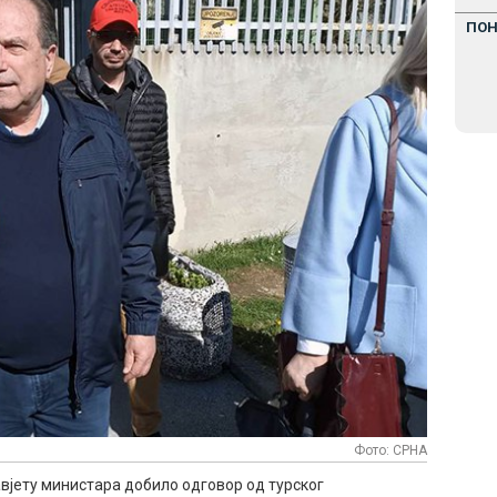
ПО
Фото: СРНА
авјету министара добило одговор од турског