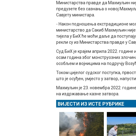
Министарства правде да Махмуљин није
предузете без сазнања о новој Махмуљи
Савјету министара.
- Након подношења екстрадиционе молб
министарство да Сакиб Махмуљин није л
тијела у БиХ ће моћи даље да поступају
рекли су из Министарства правде у Сав
Суд БиХ је крајем априла 2022. годин
осам година због монструозних злочи
особљем и војницима на подручју Возућ
Током цијелог судског поступка, првост
што је осуђен, умјесто у затвор, напусти
Махмуљин је 23. новембра 2022. године
на издржавање казне затвора.
ВИЈЕСТИ ИЗ ИСТЕ РУБРИКЕ