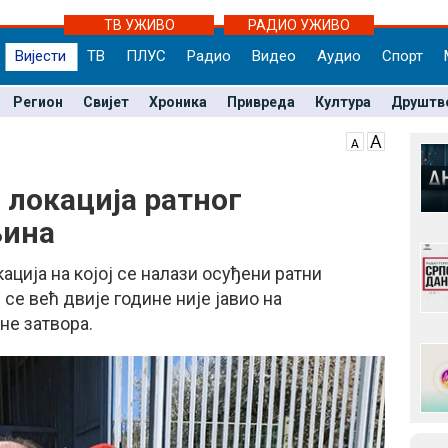
ТВ УЖИВО
РАДИО УЖИВО
Вијести
ТВ
ПЛУС
Радио
Видео
Аудио
Спорт
Регион
Свијет
Хроника
Привреда
Култура
Друштв
 локација ратног
љина
ација на којој се налази осуђени ратни
се већ двије године није јавио на
е затвора.