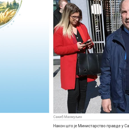
Сакиб Махмуљин
Након што је Министарство правде у С