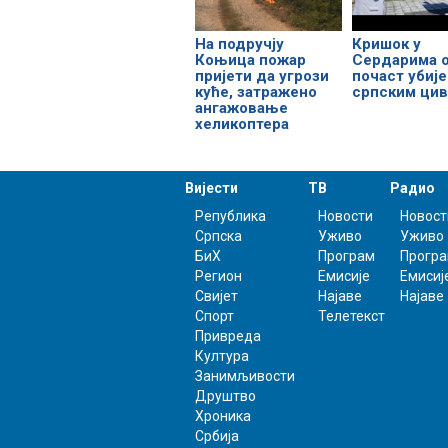
На подручју
Кришок у
Коњица пожар
Сердарима 
пријети да угрози
почаст убиј
куће, затражено
српским ци
ангажовање
хеликоптера
Вијести
ТВ
Радио
Република
Новости
Новост
Српска
Уживо
Уживо
БиХ
Програм
Прогр
Регион
Емисије
Емисиј
Свијет
Најаве
Најаве
Спорт
Телетекст
Привреда
Култура
Занимљивости
Друштво
Хроника
Србија