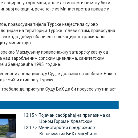
 лоциран у тој земљи, даље активности не могу бити
новој локацији, речено је из Министарства правде у
е, правосудна тијела Турске извјестила су ово
оциран на територији Турске. У вези с тим, правосудна
 тек када добију обавијест о локацији потраживаног -
јету министара.
е изрекао Махмуљину правоснажну затворску казну од
на над заробљеним српским цивилима, санитетским
е и Завидовића 1995. године.
епеног и апелациона, у Суд је долазио са слободе. Након
о је БиХ и отишао у Турску.
 требало да приступи Суду БиХ да би преузео упутни акт
13:15 >
Појачан саобраћај на прелазима са
Црном Гором и Хрватском
12:17 >
Министарство предложило:
Возачима из БиХ омогућити