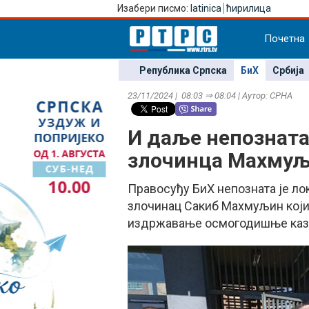
Изабери писмо:
latinica
ћирилица
Почетна
Република Српска
БиХ
Србија
23/11/2024 | 08:03 ⇒ 08:04 | Аутор: СРНА
И даље непозната
злочинца Махму
Правосуђу БиХ непозната је лок
злочинац Сакиб Махмуљин који 
издржавање осмогодишње казн