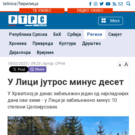
latinica
ћирилица
ТВ УЖИВО
РАДИО УЖИВО
Meni
Република Српска
БиХ
Србија
Регион
Свијет
Хроника
Привреда
Култура
Друштво
Дијаспора
Вријеме
18/02/2025 | 09:23 | Аутор: СРНА
У Лици јутрос минус десет
У Хрватској је данас забиљежен један од најхладнијих
дана ове зиме - у Лици је забиљежено минус 10
степени Целзијусових.