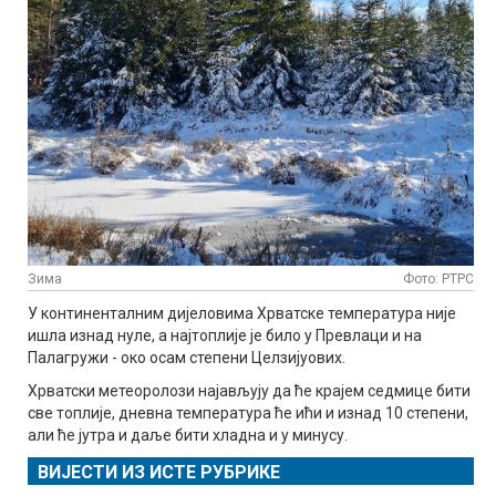
Зима
Фото: РТРС
У континенталним дијеловима Хрватске температура није
ишла изнад нуле, а најтоплије је било у Превлаци и на
Палагружи - око осам степени Целзијуових.
Хрватски метеоролози најављују да ће крајем седмице бити
све топлије, дневна температура ће ићи и изнад 10 степени,
али ће јутра и даље бити хладна и у минусу.
ВИЈЕСТИ ИЗ ИСТЕ РУБРИКЕ