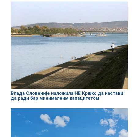
Влада Словеније наложила НЕ Кршко да настави
да ради бар минималним капацитетом