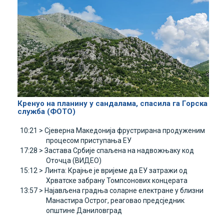
Кренуо на планину у сандалама, спасила га Горска
служба (ФОТО)
10:21 >
Сјеверна Македонија фрустрирана продуженим
процесом приступања ЕУ
17:28 >
Застава Србије спаљена на надвожњаку код
Оточца (ВИДЕО)
15:12 >
Линта: Крајње је вријеме да ЕУ затражи од
Хрватске забрану Томпсонових концерата
13:57 >
Најављена градња соларне електране у близни
Манастира Острог, реаговао предсједник
општине Даниловград