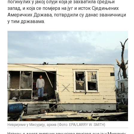
погинулих у јакој олуји која је захватила средњи
запад, и која се помјера на југ и исток Сједињених
Америчких Држава, потврдили су данас званичници
у тим државама.
Невријеме у Мисурију, архив (Фото: EPA/LARRY W. SMITH)
Најмање десет смртних случајева пријављено је у Мисурију,