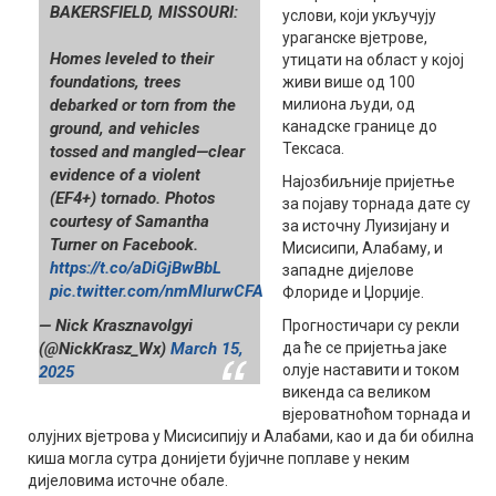
BAKERSFIELD, MISSOURI:
услови, који укључују
ураганске вјетрове,
Homes leveled to their
утицати на област у којој
foundations, trees
живи више од 100
debarked or torn from the
милиона људи, од
канадске границе до
ground, and vehicles
Тексаса.
tossed and mangled—clear
evidence of a violent
Најозбиљније пријетње
(EF4+) tornado. Photos
за појаву торнада дате су
courtesy of Samantha
за источну Луизијану и
Turner on Facebook.
Мисисипи, Алабаму, и
https://t.co/aDiGjBwBbL
западне дијелове
pic.twitter.com/nmMlurwCFA
Флориде и Џорџије.
— Nick Krasznavolgyi
Прогностичари су рекли
(@NickKrasz_Wx)
March 15,
да ће се пријетња јаке
олује наставити и током
2025
викенда са великом
вјероватноћом торнада и
олујних вјетрова у Мисисипију и Алабами, као и да би обилна
киша могла сутра донијети бујичне поплаве у неким
дијеловима источне обале.