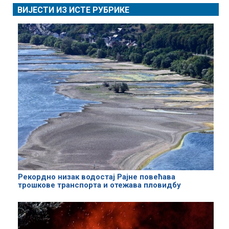
ВИЈЕСТИ ИЗ ИСТЕ РУБРИКЕ
Рекордно низак водостај Рајне повећава
трошкове транспорта и отежава пловидбу