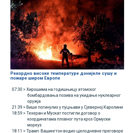
Рекордно високе температуре донијеле сушу и
пожаре широм Европе
07:30 >
Хирошима на годишњицу атомског
бомбардовања позива на укидање нуклеарног
оружја
21:39 >
Више погинулих у пуцњави у Сјеверној Каролини
18:59 >
Техеран и Мускат постигли договор о
координатама пловног пута кроз Ормуски
мореуз
18:11 >
Трамп: Вашингтон водио цјелодневне преговоре