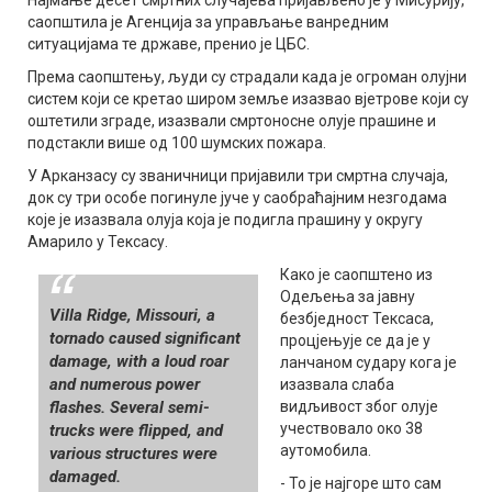
саопштила је Агенција за управљање ванредним
ситуацијама те државе, пренио је ЦБС.
Према саопштењу, људи су страдали када је огроман олујни
систем који се кретао широм земље изазвао вјетрове који су
оштетили зграде, изазвали смртоносне олује прашине и
подстакли више од 100 шумских пожара.
У Арканзасу су званичници пријавили три смртна случаја,
док су три особе погинуле јуче у саобраћајним незгодама
које је изазвала олуја која је подигла прашину у округу
Амарило у Тексасу.
Како је саопштено из
Одељења за јавну
Villa Ridge, Missouri, a
безбједност Тексаса,
tornado caused significant
процјењује се да је у
damage, with a loud roar
ланчаном судару кога је
and numerous power
изазвала слаба
flashes. Several semi-
видљивост због олује
учествовало око 38
trucks were flipped, and
аутомобила.
various structures were
damaged.
- То је најгоре што сам