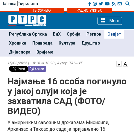
latinica
ћирилица
ТВ УЖИВО
РАДИО УЖИВО
Meni
Република Српска
БиХ
Србија
Регион
Свијет
Хроника
Привреда
Култура
Друштво
Дијаспора
Вријеме
15/03/2025 | 18:16 ⇒ 18:20 | Аутор: ТАНЈУГ
Најмање 16 особа погинуло
у јакој олуји која је
захватила САД (ФОТО/
ВИДЕО)
У америчким савезним државама Мисисипи,
Арканзас и Тексас до сада је пријављено 16