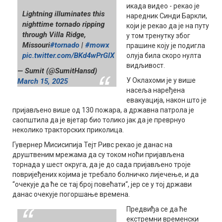
икада видео - рекао је
Lightning illuminates this
наредник Синди Баркли,
nighttime tornado ripping
који је рекао да је на путу
through Villa Ridge,
у том тренутку због
Missouri
#tornado
|
#mowx
прашине коју је подигла
pic.twitter.com/BKd4wPrGlX
олуја била скоро нулта
видљивост.
— Sumit (@SumitHansd)
У Оклахоми је у више
March 15, 2025
насеља наређена
евакуација, након што је
пријављено више од 130 пожара, а државна патрола је
саопштила да је вјетар био толико јак да је преврнуо
неколико тракторских приколица.
Гувернер Мисисипија Тејт Ривс рекао је данас на
друштвеним мрежама да су током ноћи пријављена
торнада у шест округа, да је до сада пријављено троје
повријеђених којима је требало болничко лијечење, и да
“очекује да ће се тај број повећати“, јер се у тој држави
данас очекује погоршање времена.
Предвиђа се да ће
екстремни временски