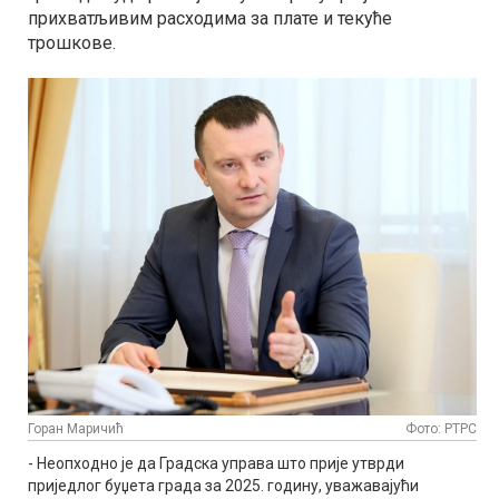
прихватљивим расходима за плате и текуће
трошкове.
Горан Маричић
Фото: РТРС
- Неопходно је да Градска управа што прије утврди
приједлог буџета града за 2025. годину, уважавајући