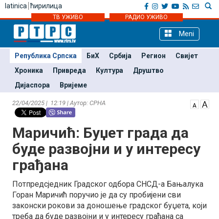
latinica
ћирилица
ТВ УЖИВО
РАДИО УЖИВО
Meni
Република Српска
БиХ
Србија
Регион
Свијет
Хроника
Привреда
Култура
Друштво
Дијаспора
Вријеме
22/04/2025 | 12:19 | Аутор: СРНА
Маричић: Буџет града да
буде развојни и у интересу
грађана
Потпредсједник Градског одбора СНСД-а Бањалука
Горан Маричић поручио је да су пробијени сви
законски рокови за доношење градског буџета, који
треба да буде развојни и у интересу грађана са