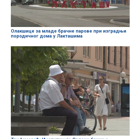
Олакшице за младе брачне парове при изградњи
породичног дома у Лакташима