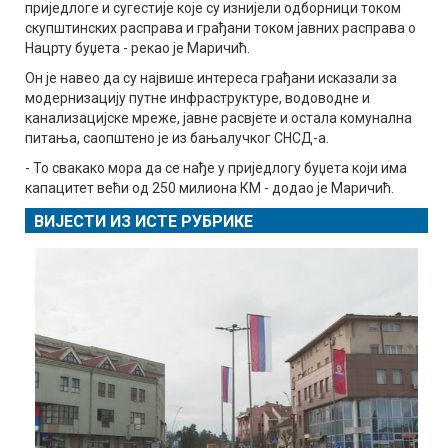
приједлоге и сугестије које су изнијели одборници током
скупштинских расправа и грађани током јавних расправа о
Нацрту буџета - рекао је Маричић.
Он је навео да су највише интереса грађани исказали за
модернизацију путне инфраструктуре, водоводне и
канализацијске мреже, јавне расвјете и остала комунална
питања, саопштено је из бањалучког СНСД-а.
- То свакако мора да се нађе у приједлогу буџета који има
капацитет већи од 250 милиона КМ - додао је Маричић.
ВИЈЕСТИ ИЗ ИСТЕ РУБРИКЕ