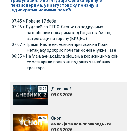
Трифуновић: Институције Српске брину о
пензионерима, уз августовску пензију и
једнократна новчана помоћ
07:45 >
Рођено 17 беба
07:26 >
Рудовић за РТРС: Стање на подручјима
захваћеним пожарима код Гацка стабилно,
ватрогасци на терену (ВИДЕО)
07:07 >
Трамп: Расте економски притисак на Иран;
Нетанјаху одобрио почетак обнове јужне Газе
06:55 >
На Мањачи додјела рјешења корисницима који
су остварили право на подршку за набавку
трактора
Дневник 2
33:04
09.08.2026.
Сноп
35:45
емисија за пољопривреднике
09.08.2026.