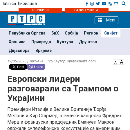
latinica
ћирилица
ТВ УЖИВО
РАДИО УЖИВО
Meni
Република Српска
БиХ
Србија
Регион
Свијет
Хроника
Привреда
Култура
Друштво
Дијаспора
Вријеме
19/05/2025 | 08:54 ⇒ 11:26 | Аутор: sputniknews.com
Европски лидери
разговарали са Трампом о
Украјини
Премијери Италије и Велике Британије Ђорђа
Мелони и Кир Стармер, њемачки канцелар Фридрих
Мерц и француски предсједник Емануел Макрон
одржали су телефонске консултације са америчким