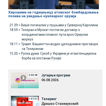
Хирошима на годишњицу атомског бомбардовања
позива на укидање нуклеарног оружја
21:39 >
Више погинулих у пуцњави у Сјеверној Каролини
18:59 >
Техеран и Мускат постигли договор о
координатама пловног пута кроз Ормуски
мореуз
18:11 >
Трамп: Вашингтон водио цјелодневне преговоре
са Техераном
15:20 >
Руска дума: Сукоб у Украјини је егзистенцијална
борба за опстанак Русије
Јутарњи програм
3:50:38
06.08.2026.
Телеринг
1:07:51
Драшко Станивуковић