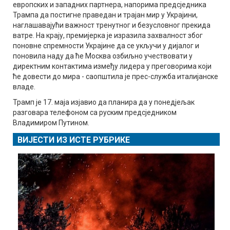
европских и западних партнера, напорима предсједника
Трампа да постигне праведан и трајан мир у Украјини,
наглашавајући важност тренутног и безусловног прекида
ватре. На крају, премијерка је изразила захвалност због
поновне спремности Украјине да се укључи у дијалог и
поновила наду да ће Москва озбиљно учествовати у
директним контактима између лидера у преговорима који
ће довести до мира - саопштила је прес-служба италијанске
владе.
Трамп је 17. маја изјавио да планира да у понедјељак
разговара телефоном са руским предсједником
Владимиром Путином.
ВИЈЕСТИ ИЗ ИСТЕ РУБРИКЕ