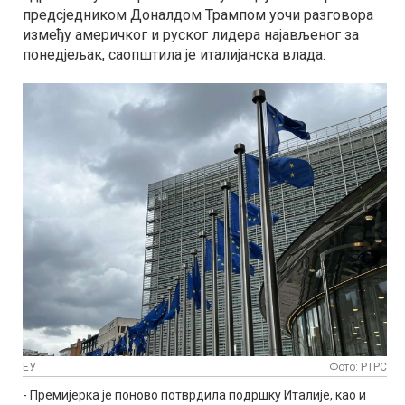
предсједником Доналдом Трампом уочи разговора
између америчког и руског лидера најављеног за
понедјељак, саопштила је италијанска влада.
ЕУ
Фото: РТРС
- Премијерка је поново потврдила подршку Италије, као и