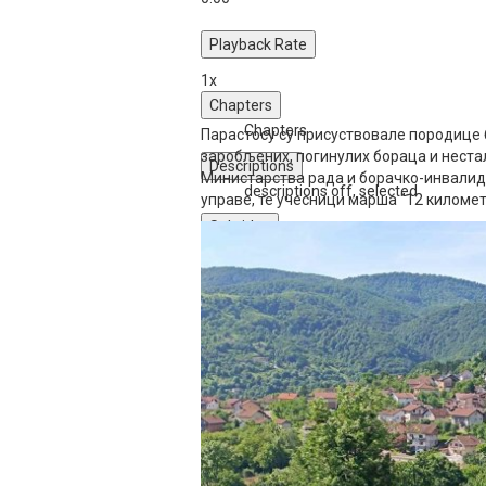
Playback Rate
1x
Chapters
Chapters
Парастосу су присуствовале породице
заробљених, погинулих бораца и неста
Descriptions
Министарства рада и борачко-инвалид
descriptions off
, selected
управе, те учесници марша "12 километ
Subtitles
subtitles settings
, opens subtitles s
subtitles off
, selected
Audio Track
Fullscreen
This is a modal window.
The media could not be loaded, either bec
supported.
Beginning of dialog window. Escape will c