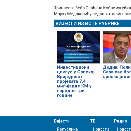
Тринаеста беба Слађана Кобас изгубила 
Марку Медаковићу недостатак кисеоник
ВИЈЕСТИ ИЗ ИСТЕ РУБРИКЕ
Инвестициони
Додик: Поли
циклус у Српској:
Сарајево бо
Вриједност
српско једи
пројеката 7,4
милијарде КМ у
наредне три
године
Вијести
ТВ
Радио
Република
Новости
Новост