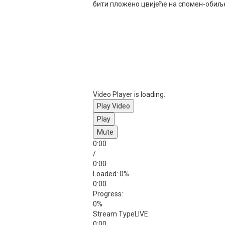
бити пложено цвијеће на спомен-обиље
Video Player is loading.
Play Video
Play
Mute
0:00
/
0:00
Loaded
: 0%
0:00
Progress
:
0%
Stream Type
LIVE
0:00