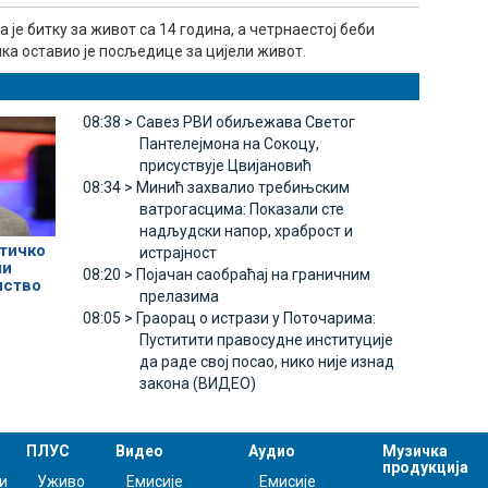
је битку за живот са 14 година, а четрнаестој беби
а оставио је посљедице за цијели живот.
08:38 >
Савез РВИ обиљежава Светог
Пантелејмона на Сокоцу,
присуствује Цвијановић
08:34 >
Минић захвалио требињским
ватрогасцима: Показали сте
надљудски напор, храброст и
тичко
истрајност
ли
08:20 >
Појачан саобраћај на граничним
нство
прелазима
08:05 >
Граорац о истрази у Поточарима:
Пуститити правосудне институције
да раде свој посао, нико није изнад
закона (ВИДЕО)
ПЛУС
Видео
Аудио
Музичка
продукција
и
Уживо
Емисије
Емисије