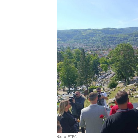
Font Family
Reset
restore all settings to the default 
Close Modal Dialog
End of dialog window.
Фото: РТРС