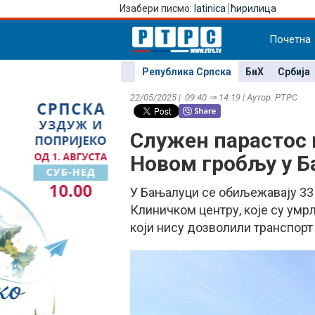
Изабери писмо:
latinica
ћирилица
Почетна
Република Српска
БиХ
Србија
22/05/2025 | 09:40 ⇒ 14:19 | Аутор: РТРС
Служен парастос 
Новом гробљу у 
У Бањалуци се обиљежавају 33 
Клиничком центру, које су умр
који нису дозволили транспорт