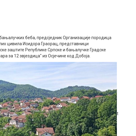
 бањалучких беба, предсједник Организације породица
лих цивила Исидора Граорац, представници
ске заштите Републике Српске и бањалучке Градске
ара за 12 звјездица" из Осјечине код Добоја.
ettings dialog
ause the server or network failed or because the format is not
ancel and close the window.