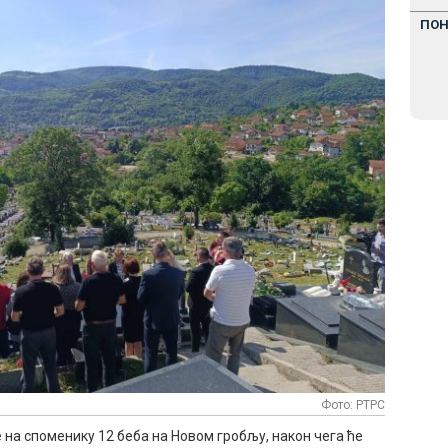
ПО
Фото: РТРС
 на споменику 12 беба на Новом гробљу, након чега ће