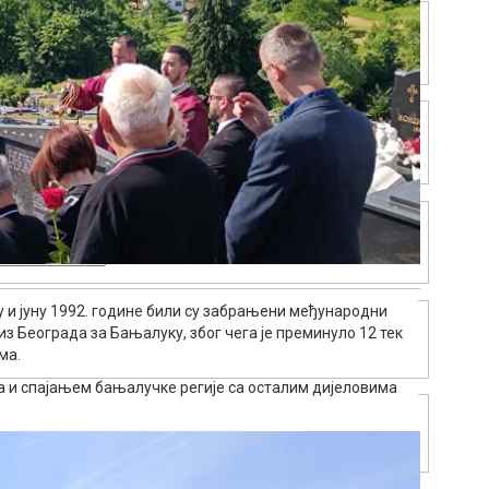
у и јуну 1992. године били су забрањени међународни
из Београда за Бањалуку, због чега је преминуло 12 тек
ма.
ра и спајањем бањалучке регије са осталим дијеловима