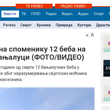
ТВ УЖИВО
РАДИО УЖИВО
Вијести
ТВ
ПЛУС
Радио
Видео
Аудио
Спорт
Регион
Свијет
Хроника
Привреда
Култура
Друштв
на споменику 12 беба на
Бањалуци (ФОТО/ВИДЕО)
године од смрти 12 бањалучких беба у
ле због неразумијевања свјетских моћника
 кисеоника.