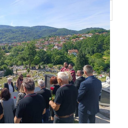
values
Done