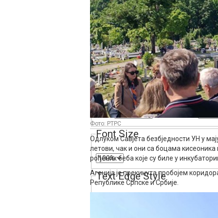
Text
Color
Transparency
Background
Color
Transparency
Window
Color
Transparency
Фото: РТРС
Font Size
Одлуком Савјета безбједности УН у мај
летови, чак и они са боцама кисеоника 
рођених беба које су биле у инкубатори
Агонија је прекинута пробојем коридо
Text Edge Style
Републике Српске и Србије.