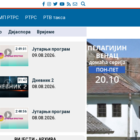
МП РТРС
РТРС
РТВ такса
о
Дијаспора
Вријеме
Јутарњи програм
2:49:01
09.08.2026.
Дневник 2
31:47
08.08.2026.
Јутарњи програм
2:48:56
08.08.2026.
ВИЈЕСТИ - АРХИВА