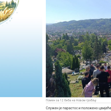
Помен за 12 беба на Новом гробљу
Служен је парастос и положено цвијеће