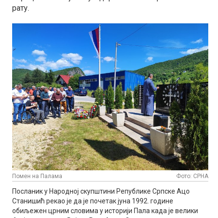
рату.
Помен на Палама
Фото: СРНА
Посланик у Народној скупштини Републике Српске Ацо
Станишић рекао је да је почетак јуна 1992. године
обиљежен црним словима у историји Пала када је велики