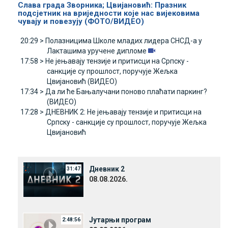
Слава града Зворника; Цвијановић: Празник
подсјетник на вриједности које нас вијековима
чувају и повезују (ФОТО/ВИДЕО)
20:29 >
Полазницима Школе младих лидера СНСД-а у
Лакташима уручене дипломе
17:58 >
Не јењавају тензије и притисци на Српску -
санкције су прошлост, поручује Жељка
Цвијановић (ВИДЕО)
17:34 >
Да ли ће Бањалучани поново плаћати паркинг?
(ВИДЕО)
17:28 >
ДНЕВНИК 2: Не јењавају тензије и притисци на
Српску - санкције су прошлост, поручује Жељка
Цвијановић
Дневник 2
31:47
08.08.2026.
Јутарњи програм
2:48:56